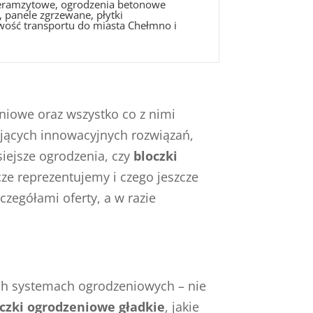
 keramzytowe, ogrodzenia betonowe
 panele zgrzewane, płytki
iwość transportu do miasta Chełmno i
eniowe oraz wszystko co z nimi
ujących innowacyjnych rozwiązań,
siejsze ogrodzenia, czy
bloczki
e reprezentujemy i czego jeszcze
zegółami oferty, a w razie
ych systemach ogrodzeniowych – nie
czki ogrodzeniowe gładkie
, jakie