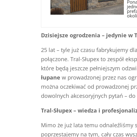
Pona
jedn
pref
okoli
Dzisiejsze ogrodzenia – jedynie w T
25 lat – tyle już czasu fabrykujemy d
połączone. Tral-Słupex to zespół ek
które będą jeszcze pełniejszym odzwi
łupane
w prowadzonej przez nas ogro
można oczekiwać od prowadzonej prze
dowolnych akcesoryjnych pytań – do 
Tral-Słupex – wiedza i profesjona
Mimo że już lata temu odnaleźliśmy 
poprzestajemy na tym, cały czas wys