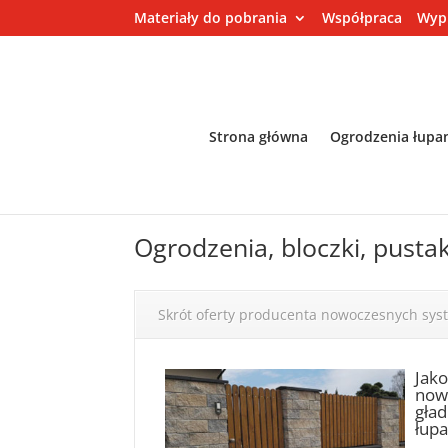
Materiały do pobrania
Współpraca
Wyp
Strona główna
Ogrodzenia łupa
Ogrodzenia, bloczki, pusta
Skrót oferty producenta nowoczesnych sy
Jak
nowo
gład
łupa