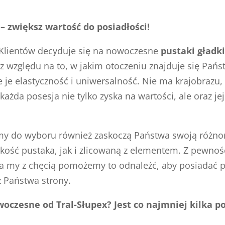
– zwiększ wartość do posiadłości!
Klientów decyduje się na nowoczesne
pustaki gładk
z względu na to, w jakim otoczeniu znajduje się Pańs
e elastyczność i uniwersalność. Nie ma krajobrazu, 
ażda posesja nie tylko zyska na wartości, ale oraz je
emy do wyboru również zaskoczą Państwa swoją róż
ość pustaka, jak i zlicowaną z elementem. Z pewnośc
a my z chęcią pomożemy to odnaleźć, aby posiadać p
Państwa strony.
oczesne od Tral-Słupex? Jest co najmniej kilka 