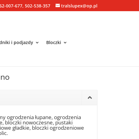
62-007-677, 502-538-357
tralslupex@op.pl
niki i podjazdy
Bloczki
mno
my ogrodzenia łupane, ogrodzenia
ne, bloczki nowoczesne, pustaki
niowe gładkie, bloczki ogrodzeniowe
lic.