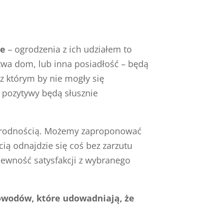
ie
– ogrodzenia z ich udziałem to
twa dom, lub inna posiadłość – będą
z którym by nie mogły się
j pozytywy będą słusznie
norodnością. Możemy zaproponować
ią odnajdzie się coś bez zarzutu
ewność satysfakcji z wybranego
powodów, które udowadniają, że