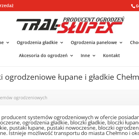
rzedaż
6
ne
Ogrodzenia gładkie
Ogrodzenia panelowe
Chod
Akcesoria do ogrodzeń
Inne
Kontakt
ki ogrodzeniowe łupane i gładkie Cheł
stemów ogrodzeniowych
o producent systemów ogrodzeniowych w ofercie posiada
czesne, ogrodzenia gładkie, bloczki gładkie, bloczki łupa
kie, pustaki łupane, pustaki nowoczesne, bloczki ogrodze
ne. Istnieje możliwość transportu do miasta Chełmno i oko