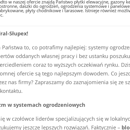
dto w naszej ofercie znajdą Państwo płytki elewacyjne, gazony
ostronne, daszki do ogrodzeń, ogrodzenia systemowe i panelowe,
abrykowane, płyty chodnikowe i tarasowe. Istnieje również możl
c.
ral-Słupex!
la Państwa to, co potrafimy najlepiej: systemy ogrodz
spertów oddanych własnej pracy i bez ustanku poszuk
erciedleniem coraz to wyższych oczekiwań rynku. Dzi
mnej ofercie są tego najlepszym dowodem. Co jeszcz
z nas firmy? Zapraszamy do zaznajomienia się ze szc
kontaktu.
lizm w systemach ogrodzeniowych
się w czołówce liderów specjalizujących się w lokaln
zukujemy jeszcze lepszych rozwiązań. Faktycznie –
blo