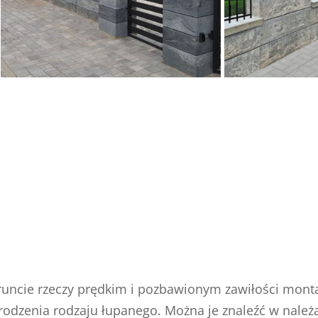
gruncie rzeczy prędkim i pozbawionym zawiłości mon
grodzenia rodzaju łupanego. Można je znaleźć w należą