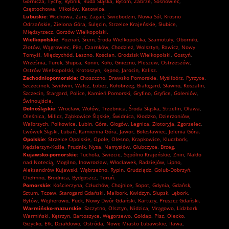
Górnicza
,
Tychy
,
Rybnik
,
Ruda Śląska
,
Bytom
,
Zabrze
,
Sosnowiec
,
Częstochowa
,
Mikołów
,
Katowice.
Lubuskie
:
Wschowa
,
Żary
,
Żagań
,
Świebodzin
,
Nowa Sól
,
Krosno
Odrzańskie
,
Zielona Góra
,
Sulęcin
,
Strzelce Krajeńskie
,
Słubice
,
Międzyrzecz
,
Gorzów Wielkopolski.
Wielkopolskie
:
Poznań
,
Śrem
,
Środa Wielkopolska
,
Szamotuły
,
Oborniki
,
Złotów
,
Wągrowiec
,
Piła
,
Czarnków
,
Chodzież
,
Wolsztyn
,
Rawicz
,
Nowy
Tomyśl
,
Międzychód
,
Leszno
,
Kościan
,
Grodzisk Wielkopolski
,
Gostyń
,
Września
,
Turek
,
Słupca
,
Konin
,
Koło
,
Gniezno
,
Pleszew
,
Ostrzeszów
,
Ostrów Wielkopolski
,
Krotoszyn
,
Kępno
,
Jarocin
,
Kalisz.
Zachodniopomorskie
:
Choszczno
,
Drawsko Pomorskie
,
Myślibórz
,
Pyrzyce
,
Szczecinek
,
Świdwin
,
Wałcz
,
Łobez
,
Kołobrzeg
,
Białogard
,
Sławno
,
Koszalin
,
Szczecin
,
Stargard
,
Police
,
Kamień Pomorski
,
Gryfino
,
Gryfice
,
Goleniów
,
Świnoujście.
Dolnośląskie
:
Wrocław
,
Wołów
,
Trzebnica
,
Środa Śląska
,
Strzelin
,
Oława
,
Oleśnica
,
Milicz
,
Ząbkowice Śląskie
,
Świdnica
,
Kłodzko
,
Dzierżoniów
,
Wałbrzych
,
Polkowice
,
Lubin
,
Góra
,
Głogów
,
Legnica
,
Złotoryja
,
Zgorzelec
,
Lwówek Śląski
,
Lubań
,
Kamienna Góra
,
Jawor
,
Bolesławiec
,
Jelenia Góra.
Opolskie
:
Strzelce Opolskie
,
Opole
,
Olesno
,
Krapkowice
,
Kluczbork
,
Kędzierzyn-Koźle
,
Prudnik
,
Nysa
,
Namysłów
,
Głubczyce
,
Brzeg.
Kujawsko-pomorskie
:
Tuchola
,
Świecie
,
Sępólno Krajeńskie
,
Żnin
,
Nakło
nad Notecią
,
Mogilno
,
Inowrocław
,
Włocławek
,
Radziejów
,
Lipno
,
Aleksandrów Kujawski
,
Wąbrzeźno
,
Rypin
,
Grudziądz
,
Golub-Dobrzyń
,
Chełmno
,
Brodnica
,
Bydgoszcz
,
Toruń.
Pomorskie
:
Kościerzyna
,
Człuchów
,
Chojnice
,
Sopot
,
Gdynia
,
Gdańsk
,
Sztum
,
Tczew
,
Starogard Gdański
,
Malbork
,
Kwidzyn
,
Słupsk
,
Lębork
,
Bytów
,
Wejherowo
,
Puck
,
Nowy Dwór Gdański
,
Kartuzy
,
Pruszcz Gdański.
Warmińsko-mazurskie
:
Szczytno
,
Olsztyn
,
Nidzica
,
Mrągowo
,
Lidzbark
Warmiński
,
Kętrzyn
,
Bartoszyce
,
Węgorzewo
,
Gołdap
,
Pisz
,
Olecko
,
Giżycko
,
Ełk
,
Działdowo
,
Ostróda
,
Nowe Miasto Lubawskie
,
Iława
,