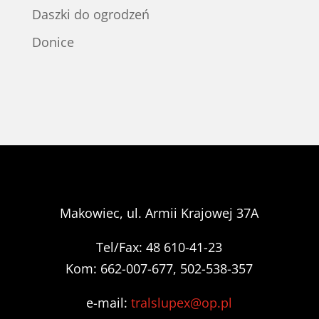
Daszki do ogrodzeń
Donice
Makowiec, ul. Armii Krajowej 37A
Tel/Fax: 48 610-41-23
Kom: 662-007-677, 502-538-357
e-mail:
tralslupex@op.pl