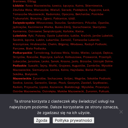
Braniewo
,
Elbląg.
Łódzkie
:
Rawa Mazowiecka
,
Łowicz
,
Łęczyca
,
Kutno
,
Skierniewice
,
Zduńska Wola
,
Wieruszów
,
Wieluń
,
Sieradz
,
Poddębice
,
Pajęczno
,
Łask
,
Tomaszów Mazowiecki
,
Radomsko
,
Opoczno
,
Bełchatów
,
Piotrków
Trybunalski
,
Brzeziny
,
Zgierz
,
Pabianice
,
Łódź.
Świętokrzyskie
:
Włoszczowa
,
Staszów
,
Sandomierz
,
Pińczów
,
Opatów
,
Jędrzejów
,
Kazimierza Wielka
,
Busko-Zdrój
,
Starachowice
,
Skarżysko-
Kamienna
,
Ostrowiec Świętokrzyski
,
Końskie
,
Kielce.
Lubelskie
:
Ryki
,
Puławy
,
Opole Lubelskie
,
Łuków
,
Kraśnik
,
Janów Lubelski
,
Świdnik
,
Łęczna
,
Lublin
,
Lubartów
,
Zamość
,
Tomaszów Lubelski
,
Krasnystaw
,
Hrubieszów
,
Chełm
,
Biłgoraj
,
Włodawa
,
Radzyń Podlaski
,
Parczew
,
Biała Podlaska.
Podkarpackie
:
Tarnobrzeg
,
Stalowa Wola
,
Nisko
,
Mielec
,
Leżajsk
,
Dębica
,
Strzyżów
,
Rzeszów
,
Ropczyce
,
Łańcut
,
Kolbuszowa
,
Przeworsk
,
Przemyśl
,
Lubaczów
,
Jarosław
,
Lesko
,
Sanok
,
Krosno
,
Jasło
,
Brzozów
,
Ustrzyki Dolne.
Podlaskie
:
Suwałki
,
Sejny
,
Mońki
,
Grajewo
,
Augustów
,
Zambrów
,
Wysokie
Mazowieckie
,
Siemiatycze
,
Łomża
,
Kolno
,
Hajnówka
,
Bielsk Podlaski
,
Sokółka
,
Białystok.
Mazowieckie
:
Żyrardów
,
Sochaczew
,
Grójec
,
Węgrów
,
Sokołów Podlaski
,
Siedlce
,
Łosice
,
Garwolin
,
Sierpc
,
Płock
,
Gostynin
,
Zwoleń
,
Szydłowiec
,
Radom
,
Przysucha
,
Lipsko
,
Kozienice
,
Białobrzegi
,
Wyszków
,
Przasnysz
,
Ostrów Mazowiecka
,
Ostrołęka
,
Maków Mazowiecki
,
Żuromin
,
Pułtusk
,
Płońsk
,
Mława
,
Ciechanów
,
Pruszków
,
Piaseczno
,
Nowy Dwór Mazowiecki
,
Grodzisk Mazowiecki
,
Wołomin
,
Otwock
,
Mińsk Mazowiecki
,
Legionowo
,
Ta strona korzysta z ciasteczek aby świadczyć usługi na
Warszawa.
najwyższym poziomie. Dalsze korzystanie ze strony oznacza,
że zgadzasz się na ich użycie.
Zgoda
Polityka prywatności