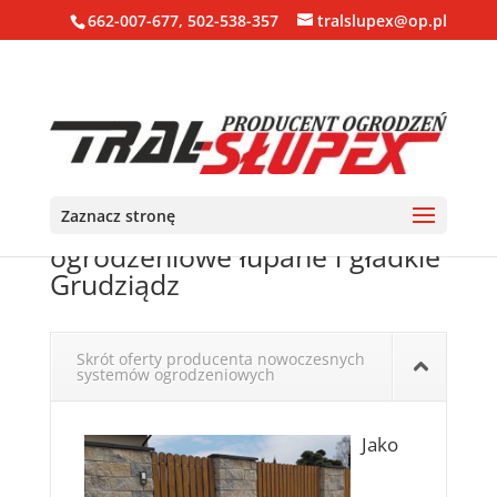
662-007-677, 502-538-357
tralslupex@op.pl
Zaznacz stronę
Ogrodzenia, bloczki, pustaki
ogrodzeniowe łupane i gładkie
Grudziądz
Skrót oferty producenta nowoczesnych
systemów ogrodzeniowych
Jako