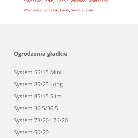
Krajeńskie
,
Toruń
,
Tuchola
,
Więcbork
,
Wąbrzeźno
,
Włocławek
,
Łabiszyn
,
Łasin
,
Świecie
,
Żnin
.
Ogrodzenia gładkie
System 55/15 Mini
System 85/25 Long
System 85/15 Slim
System 36,5/36,5
System 73/20 i 76/20
System 50/20