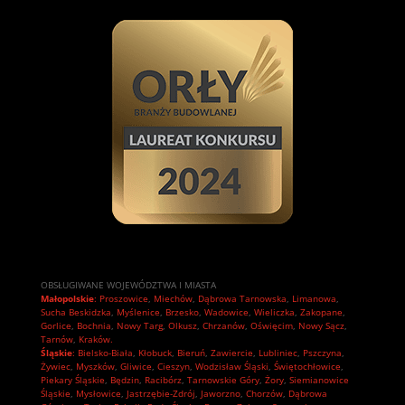
OBSŁUGIWANE WOJEWÓDZTWA I MIASTA
Małopolskie
:
Proszowice
,
Miechów
,
Dąbrowa Tarnowska
,
Limanowa
,
Sucha Beskidzka
,
Myślenice
,
Brzesko
,
Wadowice
,
Wieliczka
,
Zakopane
,
Gorlice
,
Bochnia
,
Nowy Targ
,
Olkusz
,
Chrzanów
,
Oświęcim
,
Nowy Sącz
,
Tarnów
,
Kraków.
Śląskie
:
Bielsko-Biała
,
Kłobuck
,
Bieruń
,
Zawiercie
,
Lubliniec
,
Pszczyna
,
Żywiec
,
Myszków
,
Gliwice
,
Cieszyn
,
Wodzisław Śląski
,
Świętochłowice
,
Piekary Śląskie
,
Będzin
,
Racibórz
,
Tarnowskie Góry
,
Żory
,
Siemianowice
Śląskie
,
Mysłowice
,
Jastrzębie-Zdrój
,
Jaworzno
,
Chorzów
,
Dąbrowa