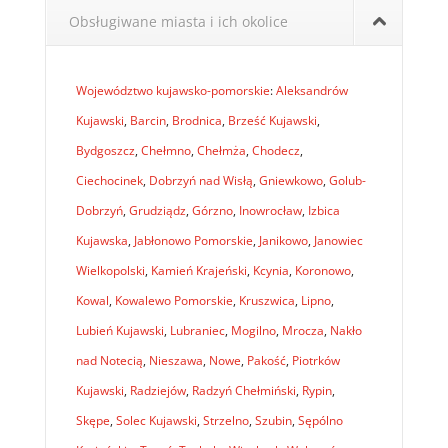
Obsługiwane miasta i ich okolice
Województwo kujawsko-pomorskie
:
Aleksandrów
Kujawski
,
Barcin
,
Brodnica
,
Brześć Kujawski
,
Bydgoszcz
,
Chełmno
,
Chełmża
,
Chodecz
,
Ciechocinek
,
Dobrzyń nad Wisłą
,
Gniewkowo
,
Golub-
Dobrzyń
,
Grudziądz
,
Górzno
,
Inowrocław
,
Izbica
Kujawska
,
Jabłonowo Pomorskie
,
Janikowo
,
Janowiec
Wielkopolski
,
Kamień Krajeński
,
Kcynia
,
Koronowo
,
Kowal
,
Kowalewo Pomorskie
,
Kruszwica
,
Lipno
,
Lubień Kujawski
,
Lubraniec
,
Mogilno
,
Mrocza
,
Nakło
nad Notecią
,
Nieszawa
,
Nowe
,
Pakość
,
Piotrków
Kujawski
,
Radziejów
,
Radzyń Chełmiński
,
Rypin
,
Skępe
,
Solec Kujawski
,
Strzelno
,
Szubin
,
Sępólno