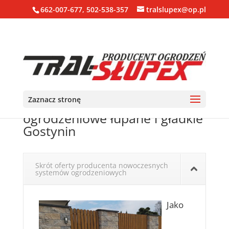
662-007-677, 502-538-357
tralslupex@op.pl
Zaznacz stronę
Ogrodzenia, bloczki, pustaki
ogrodzeniowe łupane i gładkie
Gostynin
Skrót oferty producenta nowoczesnych
systemów ogrodzeniowych
Jako