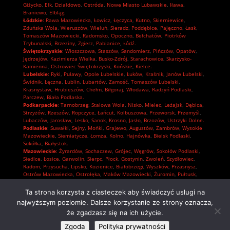
Giżycko
,
Ełk
,
Działdowo
,
Ostróda
,
Nowe Miasto Lubawskie
,
Iława
,
Braniewo
,
Elbląg.
Łódzkie
:
Rawa Mazowiecka
,
Łowicz
,
Łęczyca
,
Kutno
,
Skierniewice
,
Zduńska Wola
,
Wieruszów
,
Wieluń
,
Sieradz
,
Poddębice
,
Pajęczno
,
Łask
,
Tomaszów Mazowiecki
,
Radomsko
,
Opoczno
,
Bełchatów
,
Piotrków
Trybunalski
,
Brzeziny
,
Zgierz
,
Pabianice
,
Łódź.
Świętokrzyskie
:
Włoszczowa
,
Staszów
,
Sandomierz
,
Pińczów
,
Opatów
,
Jędrzejów
,
Kazimierza Wielka
,
Busko-Zdrój
,
Starachowice
,
Skarżysko-
Kamienna
,
Ostrowiec Świętokrzyski
,
Końskie
,
Kielce.
Lubelskie
:
Ryki
,
Puławy
,
Opole Lubelskie
,
Łuków
,
Kraśnik
,
Janów Lubelski
,
Świdnik
,
Łęczna
,
Lublin
,
Lubartów
,
Zamość
,
Tomaszów Lubelski
,
Krasnystaw
,
Hrubieszów
,
Chełm
,
Biłgoraj
,
Włodawa
,
Radzyń Podlaski
,
Parczew
,
Biała Podlaska.
Podkarpackie
:
Tarnobrzeg
,
Stalowa Wola
,
Nisko
,
Mielec
,
Leżajsk
,
Dębica
,
Strzyżów
,
Rzeszów
,
Ropczyce
,
Łańcut
,
Kolbuszowa
,
Przeworsk
,
Przemyśl
,
Lubaczów
,
Jarosław
,
Lesko
,
Sanok
,
Krosno
,
Jasło
,
Brzozów
,
Ustrzyki Dolne.
Podlaskie
:
Suwałki
,
Sejny
,
Mońki
,
Grajewo
,
Augustów
,
Zambrów
,
Wysokie
Mazowieckie
,
Siemiatycze
,
Łomża
,
Kolno
,
Hajnówka
,
Bielsk Podlaski
,
Sokółka
,
Białystok.
Mazowieckie
:
Żyrardów
,
Sochaczew
,
Grójec
,
Węgrów
,
Sokołów Podlaski
,
Siedlce
,
Łosice
,
Garwolin
,
Sierpc
,
Płock
,
Gostynin
,
Zwoleń
,
Szydłowiec
,
Radom
,
Przysucha
,
Lipsko
,
Kozienice
,
Białobrzegi
,
Wyszków
,
Przasnysz
,
Ostrów Mazowiecka
,
Ostrołęka
,
Maków Mazowiecki
,
Żuromin
,
Pułtusk
,
Płońsk
,
Mława
,
Ciechanów
,
Pruszków
,
Piaseczno
,
Nowy Dwór Mazowiecki
,
Grodzisk Mazowiecki
,
Wołomin
,
Otwock
,
Mińsk Mazowiecki
,
Legionowo
,
Ta strona korzysta z ciasteczek aby świadczyć usługi na
Warszawa.
najwyższym poziomie. Dalsze korzystanie ze strony oznacza,
że zgadzasz się na ich użycie.
Zgoda
Polityka prywatności