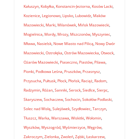
Kałuszyn
,
Kobyłka
,
Konstancin-Jeziorna
,
Kosów Lacki
,
Kozienice
,
Legionowo
,
Lipsko
,
Lubowidz
,
Maków
Mazowiecki
,
Marki
,
Milanówek
,
Mińsk Mazowiecki
,
Mogielnica
,
Mordy
,
Mrozy
,
Mszczonów
,
Myszyniec
,
Mława
,
Nasielsk
,
Nowe Miasto nad Pilicą
,
Nowy Dwór
Mazowiecki
,
Ostrołęka
,
Ostrów Mazowiecka
,
Otwock
,
Ożarów Mazowiecki
,
Piaseczno
,
Piastów
,
Pilawa
,
Pionki
,
Podkowa Leśna
,
Pruszków
,
Przasnysz
,
Przysucha
,
Pułtusk
,
Płock
,
Płońsk
,
Raciąż
,
Radom
,
Radzymin
,
Różan
,
Sanniki
,
Serock
,
Siedlce
,
Sierpc
,
Skaryszew
,
Sochaczew
,
Sochocin
,
Sokołów Podlaski
,
Solec nad Wisłą
,
Sulejówek
,
Szydłowiec
,
Tarczyn
,
Tłuszcz
,
Warka
,
Warszawa
,
Wiskitki
,
Wołomin
,
Wyszków
,
Wyszogród
,
Wyśmierzyce
,
Węgrów
,
Zakroczym
,
Zielonka
,
Zwoleń
,
Ząbki
,
Łaskarzew
,