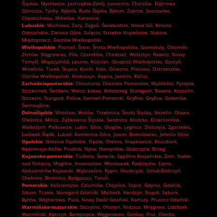
Śląskie
,
Mysłowice
,
Jastrzębie-Zdrój
,
Jaworzno
,
Chorzów
,
Dąbrowa
Górnicza
,
Tychy
,
Rybnik
,
Ruda Śląska
,
Bytom
,
Zabrze
,
Sosnowiec
,
Częstochowa
,
Mikołów
,
Katowice.
Lubuskie
:
Wschowa
,
Żary
,
Żagań
,
Świebodzin
,
Nowa Sól
,
Krosno
Odrzańskie
,
Zielona Góra
,
Sulęcin
,
Strzelce Krajeńskie
,
Słubice
,
Międzyrzecz
,
Gorzów Wielkopolski.
Wielkopolskie
:
Poznań
,
Śrem
,
Środa Wielkopolska
,
Szamotuły
,
Oborniki
,
Złotów
,
Wągrowiec
,
Piła
,
Czarnków
,
Chodzież
,
Wolsztyn
,
Rawicz
,
Nowy
Tomyśl
,
Międzychód
,
Leszno
,
Kościan
,
Grodzisk Wielkopolski
,
Gostyń
,
Września
,
Turek
,
Słupca
,
Konin
,
Koło
,
Gniezno
,
Pleszew
,
Ostrzeszów
,
Ostrów Wielkopolski
,
Krotoszyn
,
Kępno
,
Jarocin
,
Kalisz.
Zachodniopomorskie
:
Choszczno
,
Drawsko Pomorskie
,
Myślibórz
,
Pyrzyce
,
Szczecinek
,
Świdwin
,
Wałcz
,
Łobez
,
Kołobrzeg
,
Białogard
,
Sławno
,
Koszalin
,
Szczecin
,
Stargard
,
Police
,
Kamień Pomorski
,
Gryfino
,
Gryfice
,
Goleniów
,
Świnoujście.
Dolnośląskie
:
Wrocław
,
Wołów
,
Trzebnica
,
Środa Śląska
,
Strzelin
,
Oława
,
Oleśnica
,
Milicz
,
Ząbkowice Śląskie
,
Świdnica
,
Kłodzko
,
Dzierżoniów
,
Wałbrzych
,
Polkowice
,
Lubin
,
Góra
,
Głogów
,
Legnica
,
Złotoryja
,
Zgorzelec
,
Lwówek Śląski
,
Lubań
,
Kamienna Góra
,
Jawor
,
Bolesławiec
,
Jelenia Góra.
Opolskie
:
Strzelce Opolskie
,
Opole
,
Olesno
,
Krapkowice
,
Kluczbork
,
Kędzierzyn-Koźle
,
Prudnik
,
Nysa
,
Namysłów
,
Głubczyce
,
Brzeg.
Kujawsko-pomorskie
:
Tuchola
,
Świecie
,
Sępólno Krajeńskie
,
Żnin
,
Nakło
nad Notecią
,
Mogilno
,
Inowrocław
,
Włocławek
,
Radziejów
,
Lipno
,
Aleksandrów Kujawski
,
Wąbrzeźno
,
Rypin
,
Grudziądz
,
Golub-Dobrzyń
,
Chełmno
,
Brodnica
,
Bydgoszcz
,
Toruń.
Pomorskie
:
Kościerzyna
,
Człuchów
,
Chojnice
,
Sopot
,
Gdynia
,
Gdańsk
,
Sztum
,
Tczew
,
Starogard Gdański
,
Malbork
,
Kwidzyn
,
Słupsk
,
Lębork
,
Bytów
,
Wejherowo
,
Puck
,
Nowy Dwór Gdański
,
Kartuzy
,
Pruszcz Gdański.
Warmińsko-mazurskie
:
Szczytno
,
Olsztyn
,
Nidzica
,
Mrągowo
,
Lidzbark
Warmiński
,
Kętrzyn
,
Bartoszyce
,
Węgorzewo
,
Gołdap
,
Pisz
,
Olecko
,