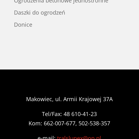
Ogrodzenia betonowe jednostronne
Daszki do ogrodzeń
Donice
Makowiec, ul. Armii Krajowej 37A
Tel/Fax: 48 610-41-23
Kom: 662-007-677, 502-538-357
e-mail:
tralslupex@op.pl