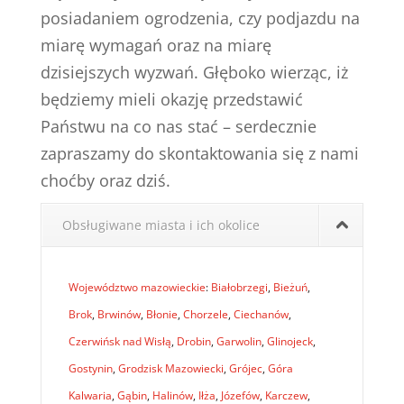
posiadaniem ogrodzenia, czy podjazdu na
miarę wymagań oraz na miarę
dzisiejszych wyzwań. Głęboko wierząc, iż
będziemy mieli okazję przedstawić
Państwu na co nas stać – serdecznie
zapraszamy do skontaktowania się z nami
choćby oraz dziś.
Obsługiwane miasta i ich okolice
Województwo mazowieckie
:
Białobrzegi
,
Bieżuń
,
Brok
,
Brwinów
,
Błonie
,
Chorzele
,
Ciechanów
,
Czerwińsk nad Wisłą
,
Drobin
,
Garwolin
,
Glinojeck
,
Gostynin
,
Grodzisk Mazowiecki
,
Grójec
,
Góra
Kalwaria
,
Gąbin
,
Halinów
,
Iłża
,
Józefów
,
Karczew
,