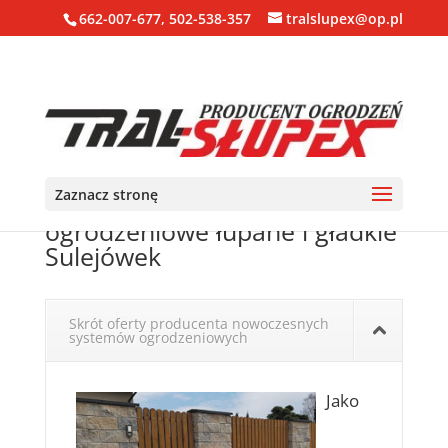
662-007-677, 502-538-357
tralslupex@op.pl
Zaznacz stronę
Ogrodzenia, bloczki, pustaki
ogrodzeniowe łupane i gładkie
Sulejówek
Skrót oferty producenta nowoczesnych
systemów ogrodzeniowych
Jako