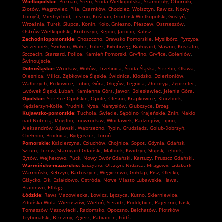
Wielkopolskie
:
Poznań
,
Śrem
,
Środa Wielkopolska
,
Szamotuły
,
Oborniki
,
Złotów
,
Wągrowiec
,
Piła
,
Czarnków
,
Chodzież
,
Wolsztyn
,
Rawicz
,
Nowy
Tomyśl
,
Międzychód
,
Leszno
,
Kościan
,
Grodzisk Wielkopolski
,
Gostyń
,
Września
,
Turek
,
Słupca
,
Konin
,
Koło
,
Gniezno
,
Pleszew
,
Ostrzeszów
,
Ostrów Wielkopolski
,
Krotoszyn
,
Kępno
,
Jarocin
,
Kalisz.
Zachodniopomorskie
:
Choszczno
,
Drawsko Pomorskie
,
Myślibórz
,
Pyrzyce
,
Szczecinek
,
Świdwin
,
Wałcz
,
Łobez
,
Kołobrzeg
,
Białogard
,
Sławno
,
Koszalin
,
Szczecin
,
Stargard
,
Police
,
Kamień Pomorski
,
Gryfino
,
Gryfice
,
Goleniów
,
Świnoujście.
Dolnośląskie
:
Wrocław
,
Wołów
,
Trzebnica
,
Środa Śląska
,
Strzelin
,
Oława
,
Oleśnica
,
Milicz
,
Ząbkowice Śląskie
,
Świdnica
,
Kłodzko
,
Dzierżoniów
,
Wałbrzych
,
Polkowice
,
Lubin
,
Góra
,
Głogów
,
Legnica
,
Złotoryja
,
Zgorzelec
,
Lwówek Śląski
,
Lubań
,
Kamienna Góra
,
Jawor
,
Bolesławiec
,
Jelenia Góra.
Opolskie
:
Strzelce Opolskie
,
Opole
,
Olesno
,
Krapkowice
,
Kluczbork
,
Kędzierzyn-Koźle
,
Prudnik
,
Nysa
,
Namysłów
,
Głubczyce
,
Brzeg.
Kujawsko-pomorskie
:
Tuchola
,
Świecie
,
Sępólno Krajeńskie
,
Żnin
,
Nakło
nad Notecią
,
Mogilno
,
Inowrocław
,
Włocławek
,
Radziejów
,
Lipno
,
Aleksandrów Kujawski
,
Wąbrzeźno
,
Rypin
,
Grudziądz
,
Golub-Dobrzyń
,
Chełmno
,
Brodnica
,
Bydgoszcz
,
Toruń.
Pomorskie
:
Kościerzyna
,
Człuchów
,
Chojnice
,
Sopot
,
Gdynia
,
Gdańsk
,
Sztum
,
Tczew
,
Starogard Gdański
,
Malbork
,
Kwidzyn
,
Słupsk
,
Lębork
,
Bytów
,
Wejherowo
,
Puck
,
Nowy Dwór Gdański
,
Kartuzy
,
Pruszcz Gdański.
Warmińsko-mazurskie
:
Szczytno
,
Olsztyn
,
Nidzica
,
Mrągowo
,
Lidzbark
Warmiński
,
Kętrzyn
,
Bartoszyce
,
Węgorzewo
,
Gołdap
,
Pisz
,
Olecko
,
Giżycko
,
Ełk
,
Działdowo
,
Ostróda
,
Nowe Miasto Lubawskie
,
Iława
,
Braniewo
,
Elbląg.
Łódzkie
:
Rawa Mazowiecka
,
Łowicz
,
Łęczyca
,
Kutno
,
Skierniewice
,
Zduńska Wola
,
Wieruszów
,
Wieluń
,
Sieradz
,
Poddębice
,
Pajęczno
,
Łask
,
Tomaszów Mazowiecki
,
Radomsko
,
Opoczno
,
Bełchatów
,
Piotrków
Trybunalski
,
Brzeziny
,
Zgierz
,
Pabianice
,
Łódź.