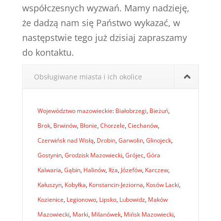
współczesnych wyzwań. Mamy nadzieję,
że dadzą nam się Państwo wykazać, w
następstwie tego już dzisiaj zapraszamy
do kontaktu.
Obsługiwane miasta i ich okolice
Województwo mazowieckie
:
Białobrzegi
,
Bieżuń
,
Brok
,
Brwinów
,
Błonie
,
Chorzele
,
Ciechanów
,
Czerwińsk nad Wisłą
,
Drobin
,
Garwolin
,
Glinojeck
,
Gostynin
,
Grodzisk Mazowiecki
,
Grójec
,
Góra
Kalwaria
,
Gąbin
,
Halinów
,
Iłża
,
Józefów
,
Karczew
,
Kałuszyn
,
Kobyłka
,
Konstancin-Jeziorna
,
Kosów Lacki
,
Kozienice
,
Legionowo
,
Lipsko
,
Lubowidz
,
Maków
Mazowiecki
,
Marki
,
Milanówek
,
Mińsk Mazowiecki
,