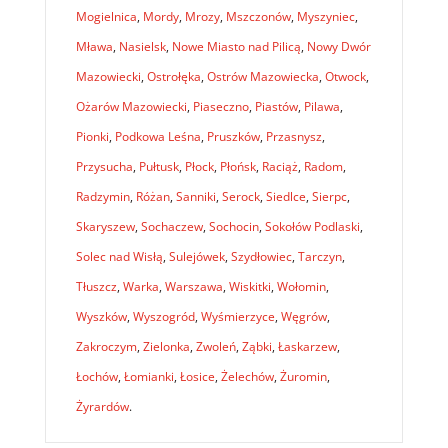
Mogielnica
,
Mordy
,
Mrozy
,
Mszczonów
,
Myszyniec
,
Mława
,
Nasielsk
,
Nowe Miasto nad Pilicą
,
Nowy Dwór
Mazowiecki
,
Ostrołęka
,
Ostrów Mazowiecka
,
Otwock
,
Ożarów Mazowiecki
,
Piaseczno
,
Piastów
,
Pilawa
,
Pionki
,
Podkowa Leśna
,
Pruszków
,
Przasnysz
,
Przysucha
,
Pułtusk
,
Płock
,
Płońsk
,
Raciąż
,
Radom
,
Radzymin
,
Różan
,
Sanniki
,
Serock
,
Siedlce
,
Sierpc
,
Skaryszew
,
Sochaczew
,
Sochocin
,
Sokołów Podlaski
,
Solec nad Wisłą
,
Sulejówek
,
Szydłowiec
,
Tarczyn
,
Tłuszcz
,
Warka
,
Warszawa
,
Wiskitki
,
Wołomin
,
Wyszków
,
Wyszogród
,
Wyśmierzyce
,
Węgrów
,
Zakroczym
,
Zielonka
,
Zwoleń
,
Ząbki
,
Łaskarzew
,
Łochów
,
Łomianki
,
Łosice
,
Żelechów
,
Żuromin
,
Żyrardów
.