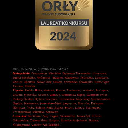
OBSŁUGIWANE WOJEWÓDZTWA I MIASTA
Małopolskie
:
Proszowice
,
Miechów
,
Dąbrowa Tarnowska
,
Limanowa
,
Sucha Beskidzka
,
Myślenice
,
Brzesko
,
Wadowice
,
Wieliczka
,
Zakopane
,
Gorlice
,
Bochnia
,
Nowy Targ
,
Olkusz
,
Chrzanów
,
Oświęcim
,
Nowy Sącz
,
Tarnów
,
Kraków.
Śląskie
:
Bielsko-Biała
,
Kłobuck
,
Bieruń
,
Zawiercie
,
Lubliniec
,
Pszczyna
,
Żywiec
,
Myszków
,
Gliwice
,
Cieszyn
,
Wodzisław Śląski
,
Świętochłowice
,
Piekary Śląskie
,
Będzin
,
Racibórz
,
Tarnowskie Góry
,
Żory
,
Siemianowice
Śląskie
,
Mysłowice
,
Jastrzębie-Zdrój
,
Jaworzno
,
Chorzów
,
Dąbrowa
Górnicza
,
Tychy
,
Rybnik
,
Ruda Śląska
,
Bytom
,
Zabrze
,
Sosnowiec
,
Częstochowa
,
Mikołów
,
Katowice.
Lubuskie
:
Wschowa
,
Żary
,
Żagań
,
Świebodzin
,
Nowa Sól
,
Krosno
Odrzańskie
,
Zielona Góra
,
Sulęcin
,
Strzelce Krajeńskie
,
Słubice
,
Międzyrzecz
,
Gorzów Wielkopolski.