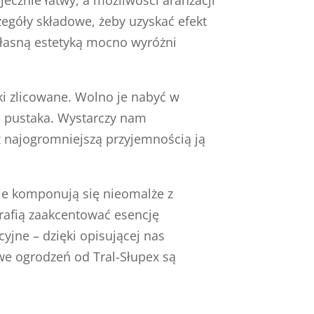
zegóły składowe, żeby uzyskać efekt
własną estetyką mocno wyróżni
i zlicowane. Wolno je nabyć w
ć pustaka. Wystarczy nam
 najogromniejszą przyjemnością ją
cie komponują się nieomalże z
rafią zaakcentować esencję
yjne – dzięki opisującej nas
e ogrodzeń od Tral-Słupex są