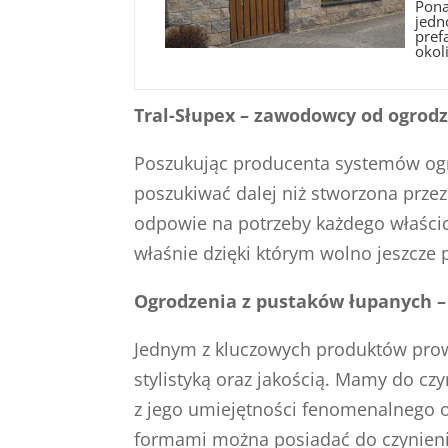
Pona
jedn
pref
okoli
Tral-Słupex – zawodowcy od ogrod
Poszukując producenta systemów ogr
poszukiwać dalej niż stworzona przez 
odpowie na potrzeby każdego właścic
właśnie dzięki którym wolno jeszcze 
Ogrodzenia z pustaków łupanych – 
Jednym z kluczowych produktów prow
stylistyką oraz jakością. Mamy do c
z jego umiejętności fenomenalnego o
formami można posiadać do czynienia,