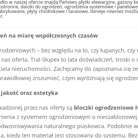
dto w naszej ofercie znajdą Państwo płytki elewacyjne, gazony
ostronne, daszki do ogrodzeń, ogrodzenia systemowe i panelowe,
abrykowane, płyty chodnikowe i tarasowe. Istnieje również możliw
c.
zeń na miarę współczesnych czasów
odzeniowych – bez względu na to, czy łupanych, czy
nas oferta. Tral-Słupex to lata doświadczeń, troski o 
iela nieruchomości. Zachęcamy do zapoznania się ze d
prawidłowiej zrozumieć, czym wyróżniają się ogrodzeni
jakość oraz estetyka
adzonej przez nas oferty są
bloczki ogrodzeniowe 
zynienia z systemem ogrodzeniowym o nieszablonowej
dwzorowywania naturalnego piaskowca. Podobnie wart
 kiedy ten materiał jest stosowany do systemu. Bez w