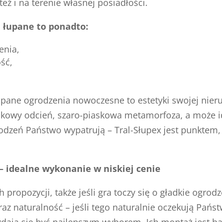
eż i na terenie własnej posiadłości.
 łupane to ponadto:
enia,
ść,
ne ogrodzenia nowoczesne to estetyki swojej nieru
iaskowy odcień, szaro-piaskowa metamorfoza, a może 
rodzeń Państwo wypatrują – Tral-Słupex jest punktem, 
 – idealne wykonanie w niskiej cenie
propozycji, także jeśli gra toczy się o gładkie ogrod
raz naturalność – jeśli tego naturalnie oczekują Pań
ają się być najlepszym wyborem. Ich montaż jest baj