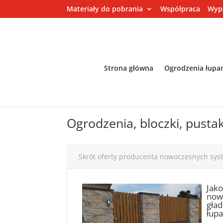
Materiały do pobrania
Współpraca
Wyp
Strona główna
Ogrodzenia łupa
Ogrodzenia, bloczki, pustak
Skrót oferty producenta nowoczesnych sy
Jak
nowo
gład
łupa