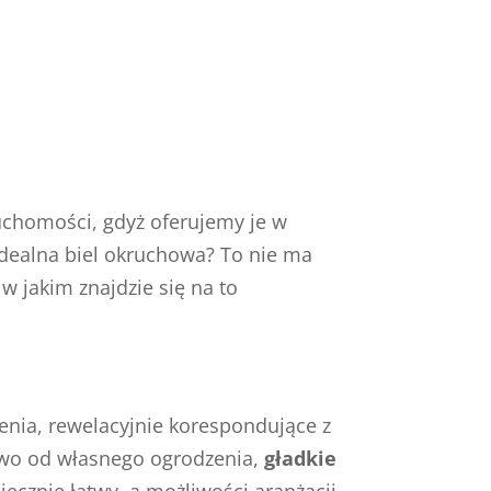
chomości, gdyż oferujemy je w
idealna biel okruchowa? To nie ma
w jakim znajdzie się na to
zenia, rewelacyjnie korespondujące z
stwo od własnego ogrodzenia,
gładkie
ecznie łatwy, a możliwości aranżacji