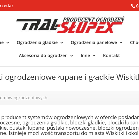
rzedaż
6
ne
Ogrodzenia gładkie
Ogrodzenia panelowe
Chod
Akcesoria do ogrodzeń
Inne
Kontakt
i ogrodzeniowe łupane i gładkie Wiskit
stemów ogrodzeniowych
o producent systemów ogrodzeniowych w ofercie posiada
czesne, ogrodzenia gładkie, bloczki gładkie, bloczki łupa
kie, pustaki łupane, pustaki nowoczesne, bloczki ogrodze
ne. Istnieje możliwość transportu do miasta Wiskitki i okoli