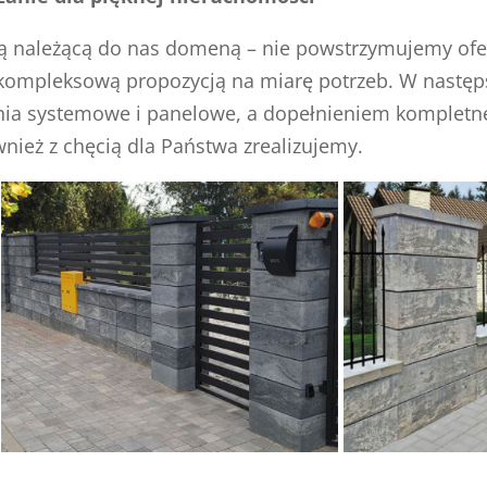
 są należącą do nas domeną – nie powstrzymujemy ofer
kompleksową propozycją na miarę potrzeb. W następs
zenia systemowe i panelowe, a dopełnieniem kompletne
nież z chęcią dla Państwa zrealizujemy.