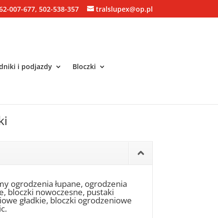
62-007-677, 502-538-357
tralslupex@op.pl
niki i podjazdy
Bloczki
ki
my ogrodzenia łupane, ogrodzenia
ne, bloczki nowoczesne, pustaki
niowe gładkie, bloczki ogrodzeniowe
c.