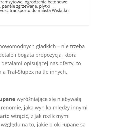
 keramzytowe, ogrodzenia betonowe
 panele zgrzewane, płytki
ość transportu do miasta Wiskitki i
 nowomodnych gładkich – nie trzeba
detale i bogata propozycja, która
etalami opisującej nas oferty, to
a Tral-Słupex na tle innych.
łupane
wyróżniające się niebywałą
 renomie, jaka wynika między innymi
o wtrącić, z jak rozlicznymi
zględu na to, jakie bloki łupane są