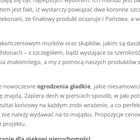
etem jest fakt, iż wystarczy powiązać dwa koronne szc
zekonani, że finałowy produkt oczaruje i Państwa, a 
zakończeniowym murków oraz słupków, jakim są daszk
dsłonach – z szczegółem, bądź wystające za szerokoś
nia znakomitego, a my z pomocą naszych produktów z
ze nowoczesne
ogrodzenia gładkie
, jakie niesamowi
 znajdą. Zapiera dech w piersiach sposób, w jaki pot
zultat końcowy na każdym zrobi wrażenie, a co perfekc
nie należy wydawać na to majątku. Propozycje cenow
 projektu.
zanie dla pięknej nieruchomości