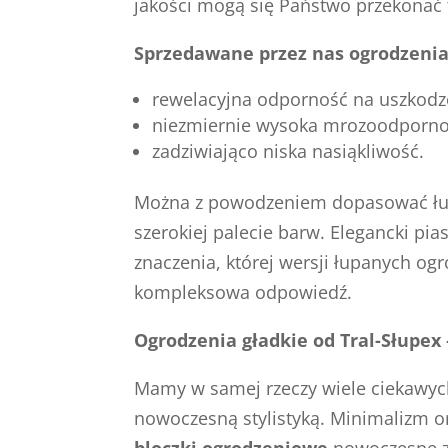
jakości mogą się Państwo przekonać t
Sprzedawane przez nas ogrodzenia
rewelacyjna odporność na uszkodz
niezmiernie wysoka mrozoodporno
zadziwiająco niska nasiąkliwość.
Można z powodzeniem dopasować łupa
szerokiej palecie barw. Elegancki p
znaczenia, której wersji łupanych og
kompleksowa odpowiedź.
Ogrodzenia gładkie od Tral-Słupex
Mamy w samej rzeczy wiele ciekawych 
nowoczesną stylistyką. Minimalizm o
bloczki ogrodzeniowe
nowoczesne zd