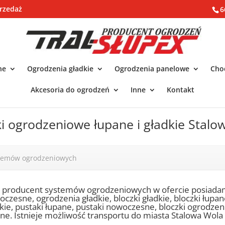
rzedaż
6
ne
Ogrodzenia gładkie
Ogrodzenia panelowe
Chod
Akcesoria do ogrodzeń
Inne
Kontakt
ki ogrodzeniowe łupane i gładkie Stal
stemów ogrodzeniowych
o producent systemów ogrodzeniowych w ofercie posiada
czesne, ogrodzenia gładkie, bloczki gładkie, bloczki łupa
kie, pustaki łupane, pustaki nowoczesne, bloczki ogrodze
ne. Istnieje możliwość transportu do miasta Stalowa Wola i