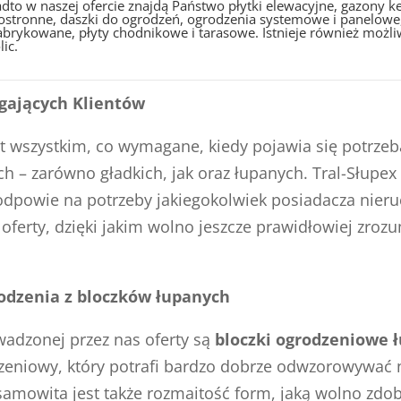
dto w naszej ofercie znajdą Państwo płytki elewacyjne, gazony
ostronne, daszki do ogrodzeń, ogrodzenia systemowe i panelowe,
abrykowane, płyty chodnikowe i tarasowe. Istnieje również możl
lic.
agających Klientów
 wszystkim, co wymagane, kiedy pojawia się potrzeba
– zarówno gładkich, jak oraz łupanych. Tral-Słupex 
a odpowie na potrzeby jakiegokolwiek posiadacza ni
 oferty, dzięki jakim wolno jeszcze prawidłowiej zro
rodzenia z bloczków łupanych
adzonej przez nas oferty są
bloczki ogrodzeniowe 
odzeniowy, który potrafi bardzo dobrze odwzorowywać 
amowita jest także rozmaitość form, jaką wolno zdo