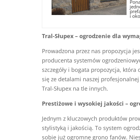
Pona
jedn
pref
i oko
Tral-Słupex – ogrodzenie dla wym
Prowadzona przez nas propozycja jest
producenta systemów ogrodzeniowych 
szczegóły i bogata propozycja, któr
się ze detalami naszej profesjonalnej
Tral-Słupex na tle innych.
Prestiżowe i wysokiej jakości – og
Jednym z kluczowych produktów prow
stylistyką i jakością. To system ogr
sobie już ogromne grono fanów. Nies