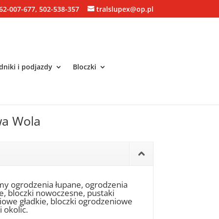
62-007-677, 502-538-357
tralslupex@op.pl
niki i podjazdy
Bloczki
owa Wola
my ogrodzenia łupane, ogrodzenia
ne, bloczki nowoczesne, pustaki
niowe gładkie, bloczki ogrodzeniowe
 okolic.