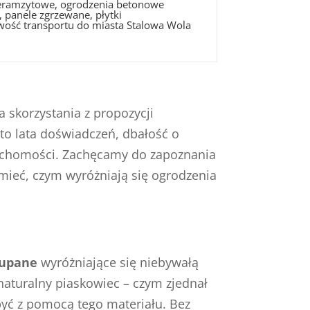
 keramzytowe, ogrodzenia betonowe
 panele zgrzewane, płytki
iwość transportu do miasta Stalowa Wola
 skorzystania z propozycji
to lata doświadczeń, dbałość o
eruchomości. Zachęcamy do zapoznania
zumieć, czym wyróżniają się ogrodzenia
łupane
wyróżniające się niebywałą
naturalny piaskowiec – czym zjednał
być z pomocą tego materiału. Bez