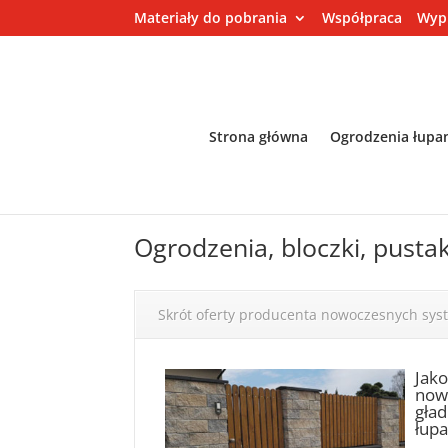
Materiały do pobrania
Współpraca
Wyp
Strona główna
Ogrodzenia łupa
Ogrodzenia, bloczki, pusta
Skrót oferty producenta nowoczesnych sy
Jak
nowo
gład
łupa