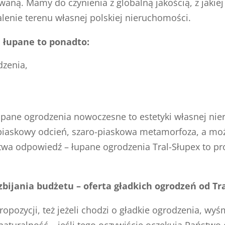
ną. Mamy do czynienia z globalną jakością, z jakiej
lenie terenu własnej polskiej nieruchomości.
 łupane to ponadto:
zenia,
ne ogrodzenia nowoczesne to estetyki własnej nie
 piaskowy odcień, szaro-piaskowa metamorfoza, a mo
twa odpowiedź – łupane ogrodzenia Tral-Słupex to pro
bijania budżetu – oferta gładkich ogrodzeń od Tr
opozycji, też jeżeli chodzi o gładkie ogrodzenia, wy
naturalność – jeśli tego oczywiście oczekują Państw