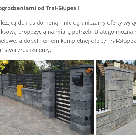
grodzeniami od Tral-Słupex !
należącą do nas domeną – nie ograniczamy oferty wyłą
wą propozycją na miarę potrzeb. Dlatego można na n
elowe, a dopełnieniem kompletnej oferty Tral-Słupe
aństwa zrealizujemy.