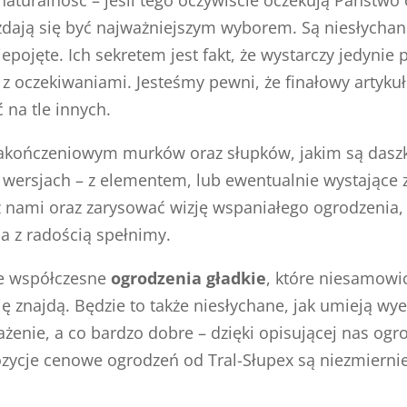
ają się być najważniejszym wyborem. Są niesłychan
iepojęte. Ich sekretem jest fakt, że wystarczy jedyni
 z oczekiwaniami. Jesteśmy pewni, że finałowy artykuł
na tle innych.
zakończeniowym murków oraz słupków, jakim są daszk
h wersjach – z elementem, lub ewentualnie wystające 
z nami oraz zarysować wizję wspaniałego ogrodzenia
ia z radością spełnimy.
ze współczesne
ogrodzenia gładkie
, które niesamowi
 znajdą. Będzie to także niesłychane, jak umieją wy
ażenie, a co bardzo dobre – dzięki opisującej nas o
zycje cenowe ogrodzeń od Tral-Słupex są niezmiernie