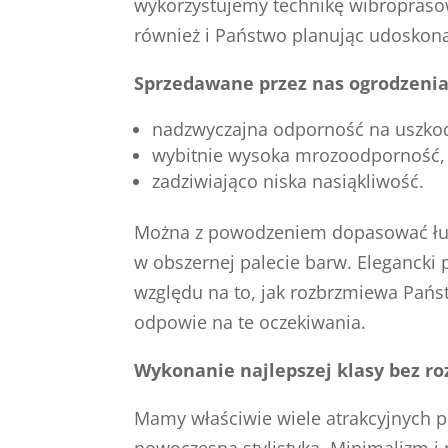
wykorzystujemy technikę wibroprasowa
również i Państwo planując udoskona
Sprzedawane przez nas ogrodzenia
nadzwyczajna odporność na uszkod
wybitnie wysoka mrozoodporność,
zadziwiająco niska nasiąkliwość.
Można z powodzeniem dopasować łupa
w obszernej palecie barw. Elegancki
względu na to, jak rozbrzmiewa Pańs
odpowie na te oczekiwania.
Wykonanie najlepszej klasy bez roz
Mamy właściwie wiele atrakcyjnych pr
nowoczesną stylistyką. Minimalizm i 