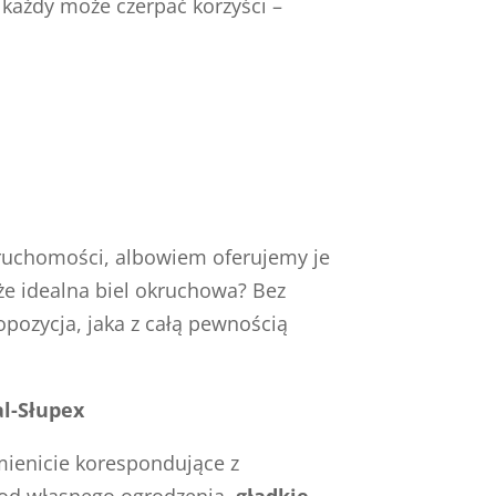
 każdy może czerpać korzyści –
ruchomości, albowiem oferujemy je
że idealna biel okruchowa? Bez
pozycja, jaka z całą pewnością
al-Słupex
śmienicie korespondujące z
o od własnego ogrodzenia,
gładkie