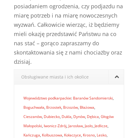
posiadaniem ogrodzenia, czy podjazdu na
miarę potrzeb i na miarę nowoczesnych
wyzwań. Całkowicie wierząc, iż będziemy
mieli okazję przedstawić Państwu na co
nas stać – gorąco zapraszamy do
skontaktowania się z nami chociażby oraz
dzisiaj.
Obsługiwane miasta i ich okolice
Województwo podkarpackie
:
Baranów Sandomierski
,
Boguchwała
,
Brzostek
,
Brzozów
,
Błażowa
,
Cieszanów
,
Dubiecko
,
Dukla
,
Dynów
,
Dębica
,
Głogów
Małopolski
,
Iwonicz-Zdrój
,
Jarosław
,
Jasło
,
Jedlicze
,
Kańczuga
,
Kolbuszowa
,
Kołaczyce
,
Krosno
,
Lesko
,