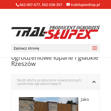
662-007-677, 502-538-357
tralslupex@op.pl
Zaznacz stronę
Ogrodzenia, bloczki, pustaki
ogrodzeniowe łupane i gładkie
Rzeszów
Skrót oferty producenta nowoczesnych
systemów ogrodzeniowych
Jako