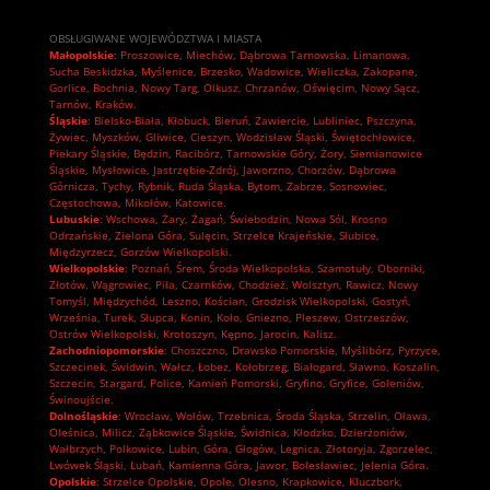
OBSŁUGIWANE WOJEWÓDZTWA I MIASTA
Małopolskie
:
Proszowice
,
Miechów
,
Dąbrowa Tarnowska
,
Limanowa
,
Sucha Beskidzka
,
Myślenice
,
Brzesko
,
Wadowice
,
Wieliczka
,
Zakopane
,
Gorlice
,
Bochnia
,
Nowy Targ
,
Olkusz
,
Chrzanów
,
Oświęcim
,
Nowy Sącz
,
Tarnów
,
Kraków.
Śląskie
:
Bielsko-Biała
,
Kłobuck
,
Bieruń
,
Zawiercie
,
Lubliniec
,
Pszczyna
,
Żywiec
,
Myszków
,
Gliwice
,
Cieszyn
,
Wodzisław Śląski
,
Świętochłowice
,
Piekary Śląskie
,
Będzin
,
Racibórz
,
Tarnowskie Góry
,
Żory
,
Siemianowice
Śląskie
,
Mysłowice
,
Jastrzębie-Zdrój
,
Jaworzno
,
Chorzów
,
Dąbrowa
Górnicza
,
Tychy
,
Rybnik
,
Ruda Śląska
,
Bytom
,
Zabrze
,
Sosnowiec
,
Częstochowa
,
Mikołów
,
Katowice.
Lubuskie
:
Wschowa
,
Żary
,
Żagań
,
Świebodzin
,
Nowa Sól
,
Krosno
Odrzańskie
,
Zielona Góra
,
Sulęcin
,
Strzelce Krajeńskie
,
Słubice
,
Międzyrzecz
,
Gorzów Wielkopolski.
Wielkopolskie
:
Poznań
,
Śrem
,
Środa Wielkopolska
,
Szamotuły
,
Oborniki
,
Złotów
,
Wągrowiec
,
Piła
,
Czarnków
,
Chodzież
,
Wolsztyn
,
Rawicz
,
Nowy
Tomyśl
,
Międzychód
,
Leszno
,
Kościan
,
Grodzisk Wielkopolski
,
Gostyń
,
Września
,
Turek
,
Słupca
,
Konin
,
Koło
,
Gniezno
,
Pleszew
,
Ostrzeszów
,
Ostrów Wielkopolski
,
Krotoszyn
,
Kępno
,
Jarocin
,
Kalisz.
Zachodniopomorskie
:
Choszczno
,
Drawsko Pomorskie
,
Myślibórz
,
Pyrzyce
,
Szczecinek
,
Świdwin
,
Wałcz
,
Łobez
,
Kołobrzeg
,
Białogard
,
Sławno
,
Koszalin
,
Szczecin
,
Stargard
,
Police
,
Kamień Pomorski
,
Gryfino
,
Gryfice
,
Goleniów
,
Świnoujście.
Dolnośląskie
:
Wrocław
,
Wołów
,
Trzebnica
,
Środa Śląska
,
Strzelin
,
Oława
,
Oleśnica
,
Milicz
,
Ząbkowice Śląskie
,
Świdnica
,
Kłodzko
,
Dzierżoniów
,
Wałbrzych
,
Polkowice
,
Lubin
,
Góra
,
Głogów
,
Legnica
,
Złotoryja
,
Zgorzelec
,
Lwówek Śląski
,
Lubań
,
Kamienna Góra
,
Jawor
,
Bolesławiec
,
Jelenia Góra.
Opolskie
:
Strzelce Opolskie
,
Opole
,
Olesno
,
Krapkowice
,
Kluczbork
,