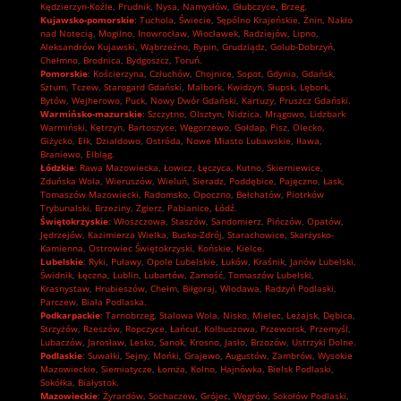
Kędzierzyn-Koźle
,
Prudnik
,
Nysa
,
Namysłów
,
Głubczyce
,
Brzeg.
Kujawsko-pomorskie
:
Tuchola
,
Świecie
,
Sępólno Krajeńskie
,
Żnin
,
Nakło
nad Notecią
,
Mogilno
,
Inowrocław
,
Włocławek
,
Radziejów
,
Lipno
,
Aleksandrów Kujawski
,
Wąbrzeźno
,
Rypin
,
Grudziądz
,
Golub-Dobrzyń
,
Chełmno
,
Brodnica
,
Bydgoszcz
,
Toruń.
Pomorskie
:
Kościerzyna
,
Człuchów
,
Chojnice
,
Sopot
,
Gdynia
,
Gdańsk
,
Sztum
,
Tczew
,
Starogard Gdański
,
Malbork
,
Kwidzyn
,
Słupsk
,
Lębork
,
Bytów
,
Wejherowo
,
Puck
,
Nowy Dwór Gdański
,
Kartuzy
,
Pruszcz Gdański.
Warmińsko-mazurskie
:
Szczytno
,
Olsztyn
,
Nidzica
,
Mrągowo
,
Lidzbark
Warmiński
,
Kętrzyn
,
Bartoszyce
,
Węgorzewo
,
Gołdap
,
Pisz
,
Olecko
,
Giżycko
,
Ełk
,
Działdowo
,
Ostróda
,
Nowe Miasto Lubawskie
,
Iława
,
Braniewo
,
Elbląg.
Łódzkie
:
Rawa Mazowiecka
,
Łowicz
,
Łęczyca
,
Kutno
,
Skierniewice
,
Zduńska Wola
,
Wieruszów
,
Wieluń
,
Sieradz
,
Poddębice
,
Pajęczno
,
Łask
,
Tomaszów Mazowiecki
,
Radomsko
,
Opoczno
,
Bełchatów
,
Piotrków
Trybunalski
,
Brzeziny
,
Zgierz
,
Pabianice
,
Łódź.
Świętokrzyskie
:
Włoszczowa
,
Staszów
,
Sandomierz
,
Pińczów
,
Opatów
,
Jędrzejów
,
Kazimierza Wielka
,
Busko-Zdrój
,
Starachowice
,
Skarżysko-
Kamienna
,
Ostrowiec Świętokrzyski
,
Końskie
,
Kielce.
Lubelskie
:
Ryki
,
Puławy
,
Opole Lubelskie
,
Łuków
,
Kraśnik
,
Janów Lubelski
,
Świdnik
,
Łęczna
,
Lublin
,
Lubartów
,
Zamość
,
Tomaszów Lubelski
,
Krasnystaw
,
Hrubieszów
,
Chełm
,
Biłgoraj
,
Włodawa
,
Radzyń Podlaski
,
Parczew
,
Biała Podlaska.
Podkarpackie
:
Tarnobrzeg
,
Stalowa Wola
,
Nisko
,
Mielec
,
Leżajsk
,
Dębica
,
Strzyżów
,
Rzeszów
,
Ropczyce
,
Łańcut
,
Kolbuszowa
,
Przeworsk
,
Przemyśl
,
Lubaczów
,
Jarosław
,
Lesko
,
Sanok
,
Krosno
,
Jasło
,
Brzozów
,
Ustrzyki Dolne.
Podlaskie
:
Suwałki
,
Sejny
,
Mońki
,
Grajewo
,
Augustów
,
Zambrów
,
Wysokie
Mazowieckie
,
Siemiatycze
,
Łomża
,
Kolno
,
Hajnówka
,
Bielsk Podlaski
,
Sokółka
,
Białystok.
Mazowieckie
:
Żyrardów
,
Sochaczew
,
Grójec
,
Węgrów
,
Sokołów Podlaski
,