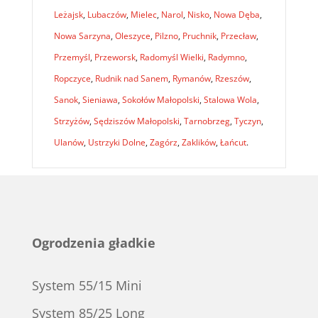
Leżajsk
,
Lubaczów
,
Mielec
,
Narol
,
Nisko
,
Nowa Dęba
,
Nowa Sarzyna
,
Oleszyce
,
Pilzno
,
Pruchnik
,
Przecław
,
Przemyśl
,
Przeworsk
,
Radomyśl Wielki
,
Radymno
,
Ropczyce
,
Rudnik nad Sanem
,
Rymanów
,
Rzeszów
,
Sanok
,
Sieniawa
,
Sokołów Małopolski
,
Stalowa Wola
,
Strzyżów
,
Sędziszów Małopolski
,
Tarnobrzeg
,
Tyczyn
,
Ulanów
,
Ustrzyki Dolne
,
Zagórz
,
Zaklików
,
Łańcut
.
Ogrodzenia gładkie
System 55/15 Mini
System 85/25 Long