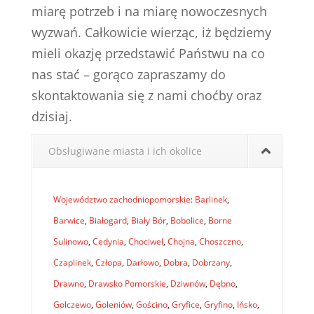
miarę potrzeb i na miarę nowoczesnych
wyzwań. Całkowicie wierząc, iż będziemy
mieli okazję przedstawić Państwu na co
nas stać – gorąco zapraszamy do
skontaktowania się z nami choćby oraz
dzisiaj.
Obsługiwane miasta i ich okolice
Województwo zachodniopomorskie
:
Barlinek
,
Barwice
,
Białogard
,
Biały Bór
,
Bobolice
,
Borne
Sulinowo
,
Cedynia
,
Chociwel
,
Chojna
,
Choszczno
,
Czaplinek
,
Człopa
,
Darłowo
,
Dobra
,
Dobrzany
,
Drawno
,
Drawsko Pomorskie
,
Dziwnów
,
Dębno
,
Golczewo
,
Goleniów
,
Gościno
,
Gryfice
,
Gryfino
,
Ińsko
,