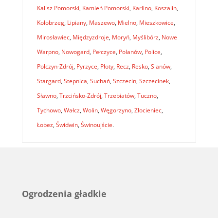
Kalisz Pomorski
,
Kamień Pomorski
,
Karlino
,
Koszalin
,
Kołobrzeg
,
Lipiany
,
Maszewo
,
Mielno
,
Mieszkowice
,
Mirosławiec
,
Międzyzdroje
,
Moryń
,
Myślibórz
,
Nowe
Warpno
,
Nowogard
,
Pełczyce
,
Polanów
,
Police
,
Połczyn-Zdrój
,
Pyrzyce
,
Płoty
,
Recz
,
Resko
,
Sianów
,
Stargard
,
Stepnica
,
Suchań
,
Szczecin
,
Szczecinek
,
Sławno
,
Trzcińsko-Zdrój
,
Trzebiatów
,
Tuczno
,
Tychowo
,
Wałcz
,
Wolin
,
Węgorzyno
,
Złocieniec
,
Łobez
,
Świdwin
,
Świnoujście
.
Ogrodzenia gładkie