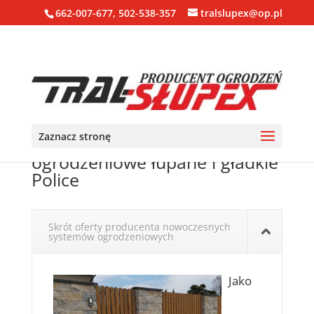
662-007-677, 502-538-357
tralslupex@op.pl
Zaznacz stronę
Ogrodzenia, bloczki, pustaki
ogrodzeniowe łupane i gładkie
Police
Skrót oferty producenta nowoczesnych
systemów ogrodzeniowych
Jako