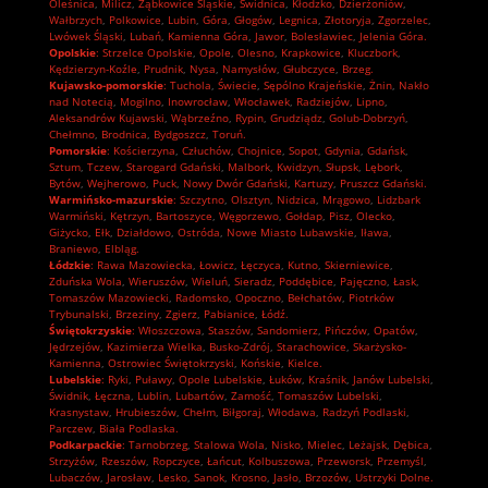
Oleśnica
,
Milicz
,
Ząbkowice Śląskie
,
Świdnica
,
Kłodzko
,
Dzierżoniów
,
Wałbrzych
,
Polkowice
,
Lubin
,
Góra
,
Głogów
,
Legnica
,
Złotoryja
,
Zgorzelec
,
Lwówek Śląski
,
Lubań
,
Kamienna Góra
,
Jawor
,
Bolesławiec
,
Jelenia Góra.
Opolskie
:
Strzelce Opolskie
,
Opole
,
Olesno
,
Krapkowice
,
Kluczbork
,
Kędzierzyn-Koźle
,
Prudnik
,
Nysa
,
Namysłów
,
Głubczyce
,
Brzeg.
Kujawsko-pomorskie
:
Tuchola
,
Świecie
,
Sępólno Krajeńskie
,
Żnin
,
Nakło
nad Notecią
,
Mogilno
,
Inowrocław
,
Włocławek
,
Radziejów
,
Lipno
,
Aleksandrów Kujawski
,
Wąbrzeźno
,
Rypin
,
Grudziądz
,
Golub-Dobrzyń
,
Chełmno
,
Brodnica
,
Bydgoszcz
,
Toruń.
Pomorskie
:
Kościerzyna
,
Człuchów
,
Chojnice
,
Sopot
,
Gdynia
,
Gdańsk
,
Sztum
,
Tczew
,
Starogard Gdański
,
Malbork
,
Kwidzyn
,
Słupsk
,
Lębork
,
Bytów
,
Wejherowo
,
Puck
,
Nowy Dwór Gdański
,
Kartuzy
,
Pruszcz Gdański.
Warmińsko-mazurskie
:
Szczytno
,
Olsztyn
,
Nidzica
,
Mrągowo
,
Lidzbark
Warmiński
,
Kętrzyn
,
Bartoszyce
,
Węgorzewo
,
Gołdap
,
Pisz
,
Olecko
,
Giżycko
,
Ełk
,
Działdowo
,
Ostróda
,
Nowe Miasto Lubawskie
,
Iława
,
Braniewo
,
Elbląg.
Łódzkie
:
Rawa Mazowiecka
,
Łowicz
,
Łęczyca
,
Kutno
,
Skierniewice
,
Zduńska Wola
,
Wieruszów
,
Wieluń
,
Sieradz
,
Poddębice
,
Pajęczno
,
Łask
,
Tomaszów Mazowiecki
,
Radomsko
,
Opoczno
,
Bełchatów
,
Piotrków
Trybunalski
,
Brzeziny
,
Zgierz
,
Pabianice
,
Łódź.
Świętokrzyskie
:
Włoszczowa
,
Staszów
,
Sandomierz
,
Pińczów
,
Opatów
,
Jędrzejów
,
Kazimierza Wielka
,
Busko-Zdrój
,
Starachowice
,
Skarżysko-
Kamienna
,
Ostrowiec Świętokrzyski
,
Końskie
,
Kielce.
Lubelskie
:
Ryki
,
Puławy
,
Opole Lubelskie
,
Łuków
,
Kraśnik
,
Janów Lubelski
,
Świdnik
,
Łęczna
,
Lublin
,
Lubartów
,
Zamość
,
Tomaszów Lubelski
,
Krasnystaw
,
Hrubieszów
,
Chełm
,
Biłgoraj
,
Włodawa
,
Radzyń Podlaski
,
Parczew
,
Biała Podlaska.
Podkarpackie
:
Tarnobrzeg
,
Stalowa Wola
,
Nisko
,
Mielec
,
Leżajsk
,
Dębica
,
Strzyżów
,
Rzeszów
,
Ropczyce
,
Łańcut
,
Kolbuszowa
,
Przeworsk
,
Przemyśl
,
Lubaczów
,
Jarosław
,
Lesko
,
Sanok
,
Krosno
,
Jasło
,
Brzozów
,
Ustrzyki Dolne.