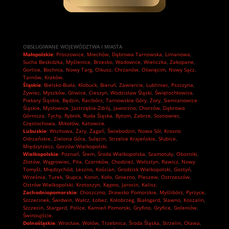
OBSŁUGIWANE WOJEWÓDZTWA I MIASTA
Małopolskie
:
Proszowice
,
Miechów
,
Dąbrowa Tarnowska
,
Limanowa
,
Sucha Beskidzka
,
Myślenice
,
Brzesko
,
Wadowice
,
Wieliczka
,
Zakopane
,
Gorlice
,
Bochnia
,
Nowy Targ
,
Olkusz
,
Chrzanów
,
Oświęcim
,
Nowy Sącz
,
Tarnów
,
Kraków.
Śląskie
:
Bielsko-Biała
,
Kłobuck
,
Bieruń
,
Zawiercie
,
Lubliniec
,
Pszczyna
,
Żywiec
,
Myszków
,
Gliwice
,
Cieszyn
,
Wodzisław Śląski
,
Świętochłowice
,
Piekary Śląskie
,
Będzin
,
Racibórz
,
Tarnowskie Góry
,
Żory
,
Siemianowice
Śląskie
,
Mysłowice
,
Jastrzębie-Zdrój
,
Jaworzno
,
Chorzów
,
Dąbrowa
Górnicza
,
Tychy
,
Rybnik
,
Ruda Śląska
,
Bytom
,
Zabrze
,
Sosnowiec
,
Częstochowa
,
Mikołów
,
Katowice.
Lubuskie
:
Wschowa
,
Żary
,
Żagań
,
Świebodzin
,
Nowa Sól
,
Krosno
Odrzańskie
,
Zielona Góra
,
Sulęcin
,
Strzelce Krajeńskie
,
Słubice
,
Międzyrzecz
,
Gorzów Wielkopolski.
Wielkopolskie
:
Poznań
,
Śrem
,
Środa Wielkopolska
,
Szamotuły
,
Oborniki
,
Złotów
,
Wągrowiec
,
Piła
,
Czarnków
,
Chodzież
,
Wolsztyn
,
Rawicz
,
Nowy
Tomyśl
,
Międzychód
,
Leszno
,
Kościan
,
Grodzisk Wielkopolski
,
Gostyń
,
Września
,
Turek
,
Słupca
,
Konin
,
Koło
,
Gniezno
,
Pleszew
,
Ostrzeszów
,
Ostrów Wielkopolski
,
Krotoszyn
,
Kępno
,
Jarocin
,
Kalisz.
Zachodniopomorskie
:
Choszczno
,
Drawsko Pomorskie
,
Myślibórz
,
Pyrzyce
,
Szczecinek
,
Świdwin
,
Wałcz
,
Łobez
,
Kołobrzeg
,
Białogard
,
Sławno
,
Koszalin
,
Szczecin
,
Stargard
,
Police
,
Kamień Pomorski
,
Gryfino
,
Gryfice
,
Goleniów
,
Świnoujście.
Dolnośląskie
:
Wrocław
,
Wołów
,
Trzebnica
,
Środa Śląska
,
Strzelin
,
Oława
,