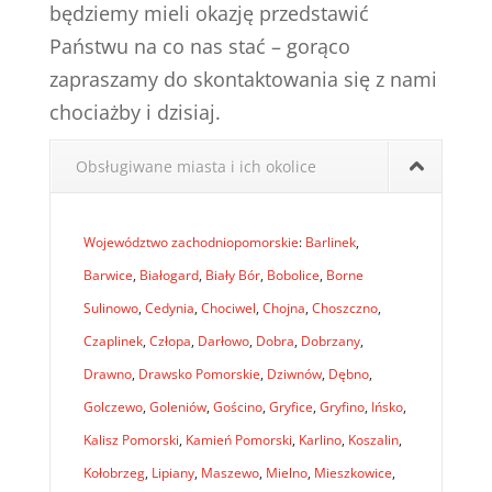
będziemy mieli okazję przedstawić
Państwu na co nas stać – gorąco
zapraszamy do skontaktowania się z nami
chociażby i dzisiaj.
Obsługiwane miasta i ich okolice
Województwo zachodniopomorskie
:
Barlinek
,
Barwice
,
Białogard
,
Biały Bór
,
Bobolice
,
Borne
Sulinowo
,
Cedynia
,
Chociwel
,
Chojna
,
Choszczno
,
Czaplinek
,
Człopa
,
Darłowo
,
Dobra
,
Dobrzany
,
Drawno
,
Drawsko Pomorskie
,
Dziwnów
,
Dębno
,
Golczewo
,
Goleniów
,
Gościno
,
Gryfice
,
Gryfino
,
Ińsko
,
Kalisz Pomorski
,
Kamień Pomorski
,
Karlino
,
Koszalin
,
Kołobrzeg
,
Lipiany
,
Maszewo
,
Mielno
,
Mieszkowice
,