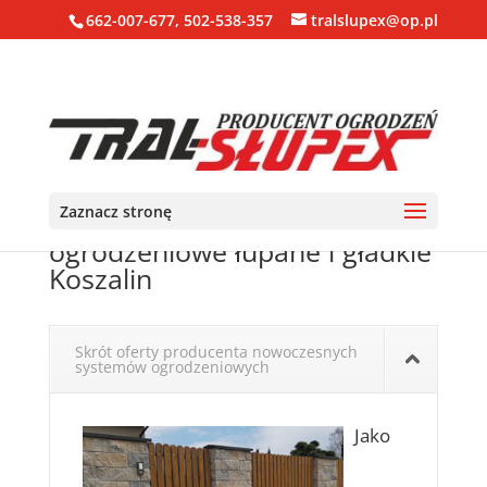
662-007-677, 502-538-357
tralslupex@op.pl
Zaznacz stronę
Ogrodzenia, bloczki, pustaki
ogrodzeniowe łupane i gładkie
Koszalin
Skrót oferty producenta nowoczesnych
systemów ogrodzeniowych
Jako