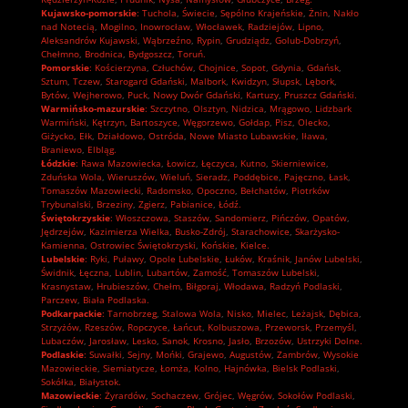
Kujawsko-pomorskie
:
Tuchola
,
Świecie
,
Sępólno Krajeńskie
,
Żnin
,
Nakło
nad Notecią
,
Mogilno
,
Inowrocław
,
Włocławek
,
Radziejów
,
Lipno
,
Aleksandrów Kujawski
,
Wąbrzeźno
,
Rypin
,
Grudziądz
,
Golub-Dobrzyń
,
Chełmno
,
Brodnica
,
Bydgoszcz
,
Toruń.
Pomorskie
:
Kościerzyna
,
Człuchów
,
Chojnice
,
Sopot
,
Gdynia
,
Gdańsk
,
Sztum
,
Tczew
,
Starogard Gdański
,
Malbork
,
Kwidzyn
,
Słupsk
,
Lębork
,
Bytów
,
Wejherowo
,
Puck
,
Nowy Dwór Gdański
,
Kartuzy
,
Pruszcz Gdański.
Warmińsko-mazurskie
:
Szczytno
,
Olsztyn
,
Nidzica
,
Mrągowo
,
Lidzbark
Warmiński
,
Kętrzyn
,
Bartoszyce
,
Węgorzewo
,
Gołdap
,
Pisz
,
Olecko
,
Giżycko
,
Ełk
,
Działdowo
,
Ostróda
,
Nowe Miasto Lubawskie
,
Iława
,
Braniewo
,
Elbląg.
Łódzkie
:
Rawa Mazowiecka
,
Łowicz
,
Łęczyca
,
Kutno
,
Skierniewice
,
Zduńska Wola
,
Wieruszów
,
Wieluń
,
Sieradz
,
Poddębice
,
Pajęczno
,
Łask
,
Tomaszów Mazowiecki
,
Radomsko
,
Opoczno
,
Bełchatów
,
Piotrków
Trybunalski
,
Brzeziny
,
Zgierz
,
Pabianice
,
Łódź.
Świętokrzyskie
:
Włoszczowa
,
Staszów
,
Sandomierz
,
Pińczów
,
Opatów
,
Jędrzejów
,
Kazimierza Wielka
,
Busko-Zdrój
,
Starachowice
,
Skarżysko-
Kamienna
,
Ostrowiec Świętokrzyski
,
Końskie
,
Kielce.
Lubelskie
:
Ryki
,
Puławy
,
Opole Lubelskie
,
Łuków
,
Kraśnik
,
Janów Lubelski
,
Świdnik
,
Łęczna
,
Lublin
,
Lubartów
,
Zamość
,
Tomaszów Lubelski
,
Krasnystaw
,
Hrubieszów
,
Chełm
,
Biłgoraj
,
Włodawa
,
Radzyń Podlaski
,
Parczew
,
Biała Podlaska.
Podkarpackie
:
Tarnobrzeg
,
Stalowa Wola
,
Nisko
,
Mielec
,
Leżajsk
,
Dębica
,
Strzyżów
,
Rzeszów
,
Ropczyce
,
Łańcut
,
Kolbuszowa
,
Przeworsk
,
Przemyśl
,
Lubaczów
,
Jarosław
,
Lesko
,
Sanok
,
Krosno
,
Jasło
,
Brzozów
,
Ustrzyki Dolne.
Podlaskie
:
Suwałki
,
Sejny
,
Mońki
,
Grajewo
,
Augustów
,
Zambrów
,
Wysokie
Mazowieckie
,
Siemiatycze
,
Łomża
,
Kolno
,
Hajnówka
,
Bielsk Podlaski
,
Sokółka
,
Białystok.
Mazowieckie
:
Żyrardów
,
Sochaczew
,
Grójec
,
Węgrów
,
Sokołów Podlaski
,