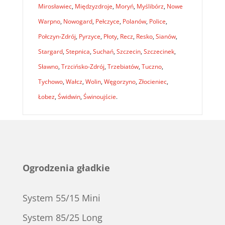
Mirosławiec
,
Międzyzdroje
,
Moryń
,
Myślibórz
,
Nowe
Warpno
,
Nowogard
,
Pełczyce
,
Polanów
,
Police
,
Połczyn-Zdrój
,
Pyrzyce
,
Płoty
,
Recz
,
Resko
,
Sianów
,
Stargard
,
Stepnica
,
Suchań
,
Szczecin
,
Szczecinek
,
Sławno
,
Trzcińsko-Zdrój
,
Trzebiatów
,
Tuczno
,
Tychowo
,
Wałcz
,
Wolin
,
Węgorzyno
,
Złocieniec
,
Łobez
,
Świdwin
,
Świnoujście
.
Ogrodzenia gładkie
System 55/15 Mini
System 85/25 Long