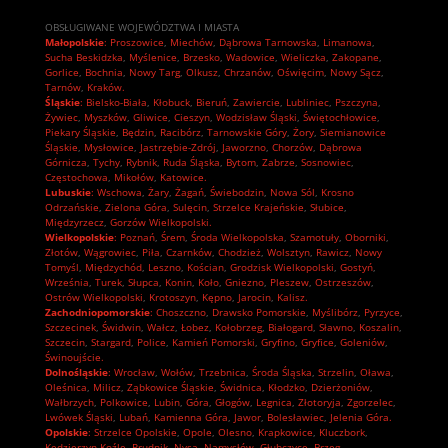
OBSŁUGIWANE WOJEWÓDZTWA I MIASTA
Małopolskie
:
Proszowice
,
Miechów
,
Dąbrowa Tarnowska
,
Limanowa
,
Sucha Beskidzka
,
Myślenice
,
Brzesko
,
Wadowice
,
Wieliczka
,
Zakopane
,
Gorlice
,
Bochnia
,
Nowy Targ
,
Olkusz
,
Chrzanów
,
Oświęcim
,
Nowy Sącz
,
Tarnów
,
Kraków.
Śląskie
:
Bielsko-Biała
,
Kłobuck
,
Bieruń
,
Zawiercie
,
Lubliniec
,
Pszczyna
,
Żywiec
,
Myszków
,
Gliwice
,
Cieszyn
,
Wodzisław Śląski
,
Świętochłowice
,
Piekary Śląskie
,
Będzin
,
Racibórz
,
Tarnowskie Góry
,
Żory
,
Siemianowice
Śląskie
,
Mysłowice
,
Jastrzębie-Zdrój
,
Jaworzno
,
Chorzów
,
Dąbrowa
Górnicza
,
Tychy
,
Rybnik
,
Ruda Śląska
,
Bytom
,
Zabrze
,
Sosnowiec
,
Częstochowa
,
Mikołów
,
Katowice.
Lubuskie
:
Wschowa
,
Żary
,
Żagań
,
Świebodzin
,
Nowa Sól
,
Krosno
Odrzańskie
,
Zielona Góra
,
Sulęcin
,
Strzelce Krajeńskie
,
Słubice
,
Międzyrzecz
,
Gorzów Wielkopolski.
Wielkopolskie
:
Poznań
,
Śrem
,
Środa Wielkopolska
,
Szamotuły
,
Oborniki
,
Złotów
,
Wągrowiec
,
Piła
,
Czarnków
,
Chodzież
,
Wolsztyn
,
Rawicz
,
Nowy
Tomyśl
,
Międzychód
,
Leszno
,
Kościan
,
Grodzisk Wielkopolski
,
Gostyń
,
Września
,
Turek
,
Słupca
,
Konin
,
Koło
,
Gniezno
,
Pleszew
,
Ostrzeszów
,
Ostrów Wielkopolski
,
Krotoszyn
,
Kępno
,
Jarocin
,
Kalisz.
Zachodniopomorskie
:
Choszczno
,
Drawsko Pomorskie
,
Myślibórz
,
Pyrzyce
,
Szczecinek
,
Świdwin
,
Wałcz
,
Łobez
,
Kołobrzeg
,
Białogard
,
Sławno
,
Koszalin
,
Szczecin
,
Stargard
,
Police
,
Kamień Pomorski
,
Gryfino
,
Gryfice
,
Goleniów
,
Świnoujście.
Dolnośląskie
:
Wrocław
,
Wołów
,
Trzebnica
,
Środa Śląska
,
Strzelin
,
Oława
,
Oleśnica
,
Milicz
,
Ząbkowice Śląskie
,
Świdnica
,
Kłodzko
,
Dzierżoniów
,
Wałbrzych
,
Polkowice
,
Lubin
,
Góra
,
Głogów
,
Legnica
,
Złotoryja
,
Zgorzelec
,
Lwówek Śląski
,
Lubań
,
Kamienna Góra
,
Jawor
,
Bolesławiec
,
Jelenia Góra.
Opolskie
:
Strzelce Opolskie
,
Opole
,
Olesno
,
Krapkowice
,
Kluczbork
,
Kędzierzyn-Koźle
,
Prudnik
,
Nysa
,
Namysłów
,
Głubczyce
,
Brzeg.