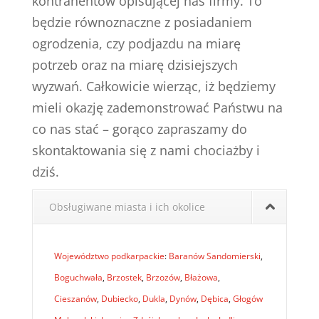
kontrahentów opisującej nas firmy. To
będzie równoznaczne z posiadaniem
ogrodzenia, czy podjazdu na miarę
potrzeb oraz na miarę dzisiejszych
wyzwań. Całkowicie wierząc, iż będziemy
mieli okazję zademonstrować Państwu na
co nas stać – gorąco zapraszamy do
skontaktowania się z nami chociażby i
dziś.
Obsługiwane miasta i ich okolice
Województwo podkarpackie
:
Baranów Sandomierski
,
Boguchwała
,
Brzostek
,
Brzozów
,
Błażowa
,
Cieszanów
,
Dubiecko
,
Dukla
,
Dynów
,
Dębica
,
Głogów