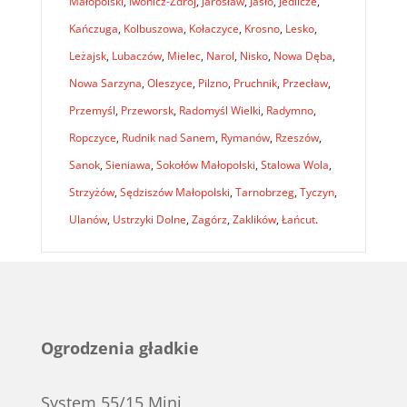
Małopolski
,
Iwonicz-Zdrój
,
Jarosław
,
Jasło
,
Jedlicze
,
Kańczuga
,
Kolbuszowa
,
Kołaczyce
,
Krosno
,
Lesko
,
Leżajsk
,
Lubaczów
,
Mielec
,
Narol
,
Nisko
,
Nowa Dęba
,
Nowa Sarzyna
,
Oleszyce
,
Pilzno
,
Pruchnik
,
Przecław
,
Przemyśl
,
Przeworsk
,
Radomyśl Wielki
,
Radymno
,
Ropczyce
,
Rudnik nad Sanem
,
Rymanów
,
Rzeszów
,
Sanok
,
Sieniawa
,
Sokołów Małopolski
,
Stalowa Wola
,
Strzyżów
,
Sędziszów Małopolski
,
Tarnobrzeg
,
Tyczyn
,
Ulanów
,
Ustrzyki Dolne
,
Zagórz
,
Zaklików
,
Łańcut
.
Ogrodzenia gładkie
System 55/15 Mini