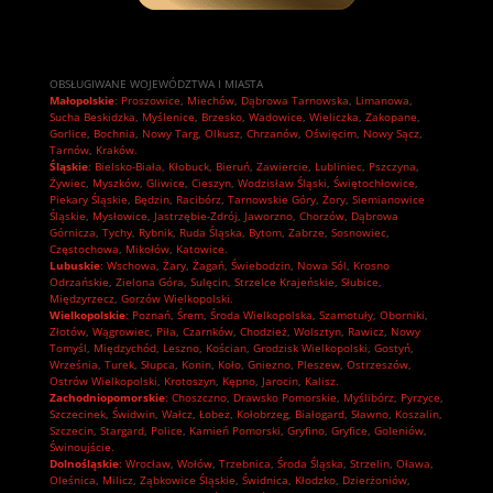
OBSŁUGIWANE WOJEWÓDZTWA I MIASTA
Małopolskie
:
Proszowice
,
Miechów
,
Dąbrowa Tarnowska
,
Limanowa
,
Sucha Beskidzka
,
Myślenice
,
Brzesko
,
Wadowice
,
Wieliczka
,
Zakopane
,
Gorlice
,
Bochnia
,
Nowy Targ
,
Olkusz
,
Chrzanów
,
Oświęcim
,
Nowy Sącz
,
Tarnów
,
Kraków.
Śląskie
:
Bielsko-Biała
,
Kłobuck
,
Bieruń
,
Zawiercie
,
Lubliniec
,
Pszczyna
,
Żywiec
,
Myszków
,
Gliwice
,
Cieszyn
,
Wodzisław Śląski
,
Świętochłowice
,
Piekary Śląskie
,
Będzin
,
Racibórz
,
Tarnowskie Góry
,
Żory
,
Siemianowice
Śląskie
,
Mysłowice
,
Jastrzębie-Zdrój
,
Jaworzno
,
Chorzów
,
Dąbrowa
Górnicza
,
Tychy
,
Rybnik
,
Ruda Śląska
,
Bytom
,
Zabrze
,
Sosnowiec
,
Częstochowa
,
Mikołów
,
Katowice.
Lubuskie
:
Wschowa
,
Żary
,
Żagań
,
Świebodzin
,
Nowa Sól
,
Krosno
Odrzańskie
,
Zielona Góra
,
Sulęcin
,
Strzelce Krajeńskie
,
Słubice
,
Międzyrzecz
,
Gorzów Wielkopolski.
Wielkopolskie
:
Poznań
,
Śrem
,
Środa Wielkopolska
,
Szamotuły
,
Oborniki
,
Złotów
,
Wągrowiec
,
Piła
,
Czarnków
,
Chodzież
,
Wolsztyn
,
Rawicz
,
Nowy
Tomyśl
,
Międzychód
,
Leszno
,
Kościan
,
Grodzisk Wielkopolski
,
Gostyń
,
Września
,
Turek
,
Słupca
,
Konin
,
Koło
,
Gniezno
,
Pleszew
,
Ostrzeszów
,
Ostrów Wielkopolski
,
Krotoszyn
,
Kępno
,
Jarocin
,
Kalisz.
Zachodniopomorskie
:
Choszczno
,
Drawsko Pomorskie
,
Myślibórz
,
Pyrzyce
,
Szczecinek
,
Świdwin
,
Wałcz
,
Łobez
,
Kołobrzeg
,
Białogard
,
Sławno
,
Koszalin
,
Szczecin
,
Stargard
,
Police
,
Kamień Pomorski
,
Gryfino
,
Gryfice
,
Goleniów
,
Świnoujście.
Dolnośląskie
:
Wrocław
,
Wołów
,
Trzebnica
,
Środa Śląska
,
Strzelin
,
Oława
,
Oleśnica
,
Milicz
,
Ząbkowice Śląskie
,
Świdnica
,
Kłodzko
,
Dzierżoniów
,