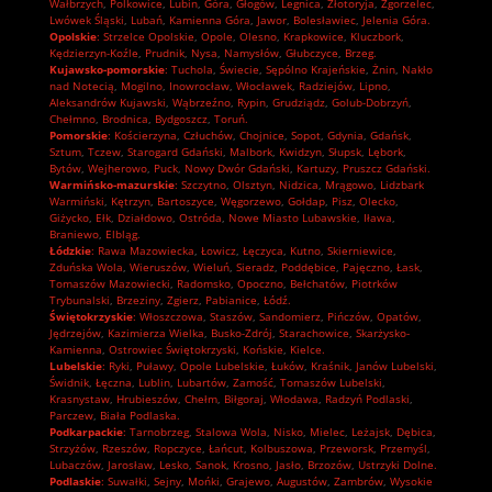
Wałbrzych
,
Polkowice
,
Lubin
,
Góra
,
Głogów
,
Legnica
,
Złotoryja
,
Zgorzelec
,
Lwówek Śląski
,
Lubań
,
Kamienna Góra
,
Jawor
,
Bolesławiec
,
Jelenia Góra.
Opolskie
:
Strzelce Opolskie
,
Opole
,
Olesno
,
Krapkowice
,
Kluczbork
,
Kędzierzyn-Koźle
,
Prudnik
,
Nysa
,
Namysłów
,
Głubczyce
,
Brzeg.
Kujawsko-pomorskie
:
Tuchola
,
Świecie
,
Sępólno Krajeńskie
,
Żnin
,
Nakło
nad Notecią
,
Mogilno
,
Inowrocław
,
Włocławek
,
Radziejów
,
Lipno
,
Aleksandrów Kujawski
,
Wąbrzeźno
,
Rypin
,
Grudziądz
,
Golub-Dobrzyń
,
Chełmno
,
Brodnica
,
Bydgoszcz
,
Toruń.
Pomorskie
:
Kościerzyna
,
Człuchów
,
Chojnice
,
Sopot
,
Gdynia
,
Gdańsk
,
Sztum
,
Tczew
,
Starogard Gdański
,
Malbork
,
Kwidzyn
,
Słupsk
,
Lębork
,
Bytów
,
Wejherowo
,
Puck
,
Nowy Dwór Gdański
,
Kartuzy
,
Pruszcz Gdański.
Warmińsko-mazurskie
:
Szczytno
,
Olsztyn
,
Nidzica
,
Mrągowo
,
Lidzbark
Warmiński
,
Kętrzyn
,
Bartoszyce
,
Węgorzewo
,
Gołdap
,
Pisz
,
Olecko
,
Giżycko
,
Ełk
,
Działdowo
,
Ostróda
,
Nowe Miasto Lubawskie
,
Iława
,
Braniewo
,
Elbląg.
Łódzkie
:
Rawa Mazowiecka
,
Łowicz
,
Łęczyca
,
Kutno
,
Skierniewice
,
Zduńska Wola
,
Wieruszów
,
Wieluń
,
Sieradz
,
Poddębice
,
Pajęczno
,
Łask
,
Tomaszów Mazowiecki
,
Radomsko
,
Opoczno
,
Bełchatów
,
Piotrków
Trybunalski
,
Brzeziny
,
Zgierz
,
Pabianice
,
Łódź.
Świętokrzyskie
:
Włoszczowa
,
Staszów
,
Sandomierz
,
Pińczów
,
Opatów
,
Jędrzejów
,
Kazimierza Wielka
,
Busko-Zdrój
,
Starachowice
,
Skarżysko-
Kamienna
,
Ostrowiec Świętokrzyski
,
Końskie
,
Kielce.
Lubelskie
:
Ryki
,
Puławy
,
Opole Lubelskie
,
Łuków
,
Kraśnik
,
Janów Lubelski
,
Świdnik
,
Łęczna
,
Lublin
,
Lubartów
,
Zamość
,
Tomaszów Lubelski
,
Krasnystaw
,
Hrubieszów
,
Chełm
,
Biłgoraj
,
Włodawa
,
Radzyń Podlaski
,
Parczew
,
Biała Podlaska.
Podkarpackie
:
Tarnobrzeg
,
Stalowa Wola
,
Nisko
,
Mielec
,
Leżajsk
,
Dębica
,
Strzyżów
,
Rzeszów
,
Ropczyce
,
Łańcut
,
Kolbuszowa
,
Przeworsk
,
Przemyśl
,
Lubaczów
,
Jarosław
,
Lesko
,
Sanok
,
Krosno
,
Jasło
,
Brzozów
,
Ustrzyki Dolne.
Podlaskie
:
Suwałki
,
Sejny
,
Mońki
,
Grajewo
,
Augustów
,
Zambrów
,
Wysokie