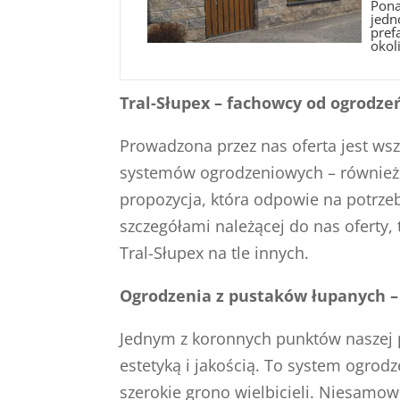
Pona
jedn
pref
okoli
Tral-Słupex – fachowcy od ogrodz
Prowadzona przez nas oferta jest wsz
systemów ogrodzeniowych – również gł
propozycja, która odpowie na potrze
szczegółami należącej do nas oferty, 
Tral-Słupex na tle innych.
Ogrodzenia z pustaków łupanych – 
Jednym z koronnych punktów naszej p
estetyką i jakością. To system ogrod
szerokie grono wielbicieli. Niesamow