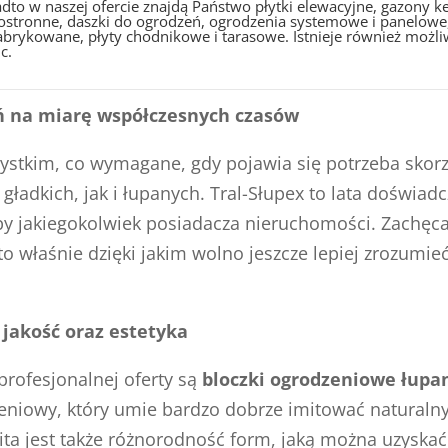
dto w naszej ofercie znajdą Państwo płytki elewacyjne, gazony
ostronne, daszki do ogrodzeń, ogrodzenia systemowe i panelowe,
abrykowane, płyty chodnikowe i tarasowe. Istnieje również możli
c.
eń na miarę współczesnych czasów
ystkim, co wymagane, gdy pojawia się potrzeba skorz
adkich, jak i łupanych. Tral-Słupex to lata doświadc
by jakiegokolwiek posiadacza nieruchomości. Zachęc
to właśnie dzięki jakim wolno jeszcze lepiej zrozumie
jakość oraz estetyka
rofesjonalnej oferty są
bloczki ogrodzeniowe łupa
zeniowy, który umie bardzo dobrze imitować naturalny
ita jest także różnorodność form, jaką można uzyska