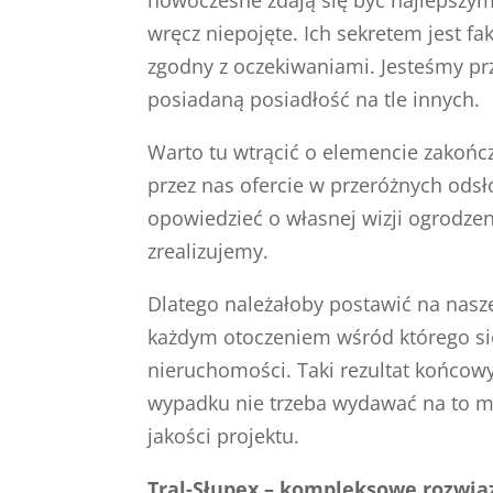
wręcz niepojęte. Ich sekretem jest fa
zgodny z oczekiwaniami. Jesteśmy pr
posiadaną posiadłość na tle innych.
Warto tu wtrącić o elemencie zakoń
przez nas ofercie w przeróżnych ods
opowiedzieć o własnej wizji ogrodze
zrealizujemy.
Dlatego należałoby postawić na nas
każdym otoczeniem wśród którego się 
nieruchomości. Taki rezultat końcowy
wypadku nie trzeba wydawać na to ma
jakości projektu.
Tral-Słupex – kompleksowe rozwią