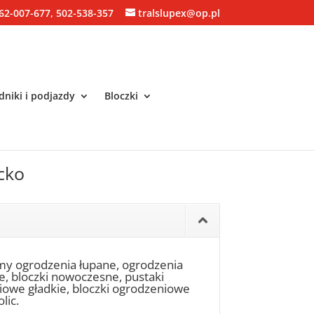
62-007-677, 502-538-357
tralslupex@op.pl
niki i podjazdy
Bloczki
cko
my ogrodzenia łupane, ogrodzenia
ne, bloczki nowoczesne, pustaki
niowe gładkie, bloczki ogrodzeniowe
lic.