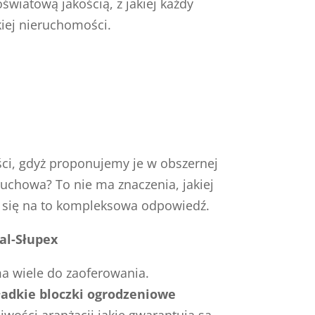
wiatową jakością, z jakiej każdy
kiej nieruchomości.
ci, gdyż proponujemy je w obszernej
ruchowa? To nie ma znaczenia, jakiej
e się na to kompleksowa odpowiedź.
al-Słupex
a wiele do zaoferowania.
ładkie bloczki ogrodzeniowe
wości aranżacji jakie gwarantują są