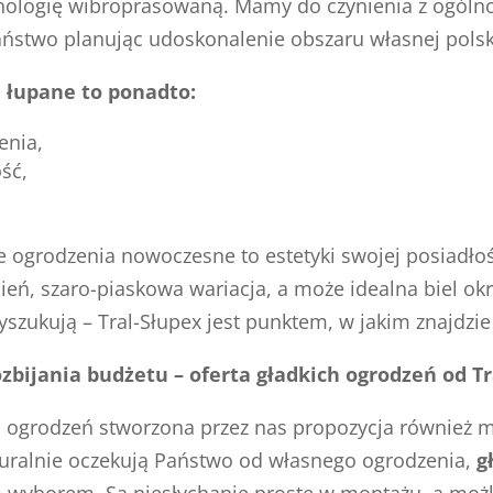
nologię wibroprasowaną. Mamy do czynienia z ogólnoś
Państwo planując udoskonalenie obszaru własnej pols
 łupane to ponadto:
enia,
ść,
ogrodzenia nowoczesne to estetyki swojej posiadłoś
ień, szaro-piaskowa wariacja, a może idealna biel ok
szukują – Tral-Słupex jest punktem, w jakim znajdzi
zbijania budżetu – oferta gładkich ogrodzeń od Tr
h ogrodzeń stworzona przez nas propozycja również m
aturalnie oczekują Państwo od własnego ogrodzenia,
g
 wyborem. Są niesłychanie proste w montażu, a możli