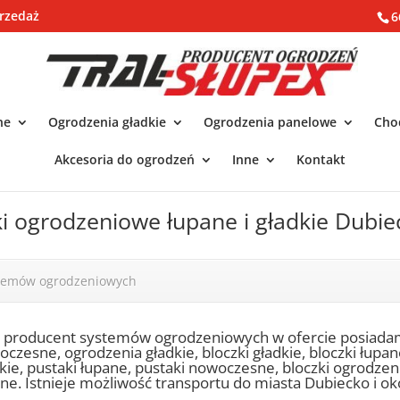
rzedaż
6
ne
Ogrodzenia gładkie
Ogrodzenia panelowe
Chod
Akcesoria do ogrodzeń
Inne
Kontakt
ki ogrodzeniowe łupane i gładkie Dubie
stemów ogrodzeniowych
o producent systemów ogrodzeniowych w ofercie posiada
czesne, ogrodzenia gładkie, bloczki gładkie, bloczki łupa
kie, pustaki łupane, pustaki nowoczesne, bloczki ogrodze
ne. Istnieje możliwość transportu do miasta Dubiecko i oko