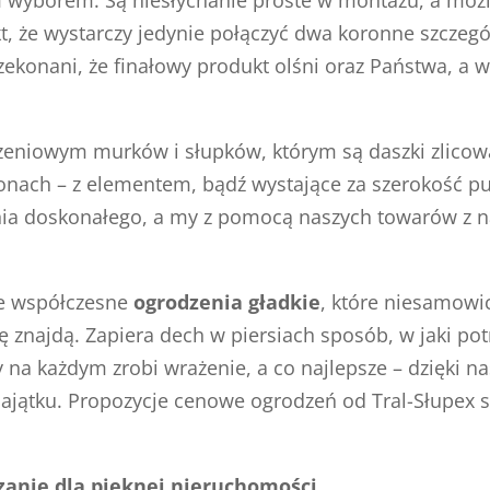
kt, że wystarczy jedynie połączyć dwa koronne szczegó
zekonani, że finałowy produkt olśni oraz Państwa, a 
czeniowym murków i słupków, którym są daszki zlico
łonach – z elementem, bądź wystające za szerokość p
nia doskonałego, a my z pomocą naszych towarów z n
ze współczesne
ogrodzenia gładkie
, które niesamowi
znajdą. Zapiera dech w piersiach sposób, w jaki pot
 na każdym zrobi wrażenie, a co najlepsze – dzięki 
jątku. Propozycje cenowe ogrodzeń od Tral-Słupex s
zanie dla pięknej nieruchomości