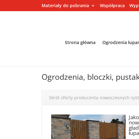
Materiały do pobrania
Współpraca
Wyp
Strona główna
Ogrodzenia łupa
Ogrodzenia, bloczki, pusta
Skrót oferty producenta nowoczesnych sy
Jak
nowo
gład
łupa