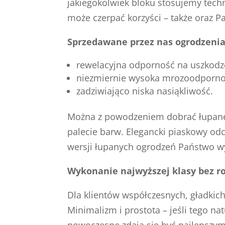
jakiegokolwiek bloku stosujemy tech
może czerpać korzyści – także oraz 
Sprzedawane przez nas ogrodzenia
rewelacyjna odporność na uszkodz
niezmiernie wysoka mrozoodporno
zadziwiająco niska nasiąkliwość.
Można z powodzeniem dobrać łupane 
palecie barw. Elegancki piaskowy odc
wersji łupanych ogrodzeń Państwo wy
Wykonanie najwyższej klasy bez ro
Dla klientów współczesnych, gładkic
Minimalizm i prostota – jeśli tego n
nowoczesne zdają się być najlepszym