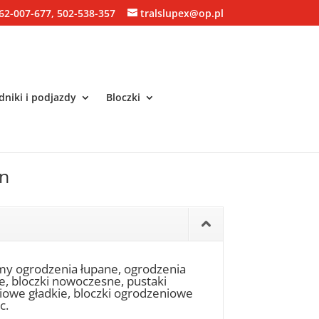
62-007-677, 502-538-357
tralslupex@op.pl
niki i podjazdy
Bloczki
yn
my ogrodzenia łupane, ogrodzenia
ne, bloczki nowoczesne, pustaki
niowe gładkie, bloczki ogrodzeniowe
c.