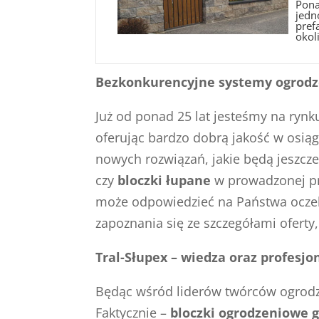
Pona
jedn
pref
okoli
Bezkonkurencyjne systemy ogrodz
Już od ponad 25 lat jesteśmy na ryn
oferując bardzo dobrą jakość w osiąg
nowych rozwiązań, jakie będą jeszcz
czy
bloczki łupane
w prowadzonej pr
może odpowiedzieć na Państwa oczek
zapoznania się ze szczegółami oferty,
Tral-Słupex – wiedza oraz profes
Będąc wśród liderów twórców ogrodze
Faktycznie –
bloczki ogrodzeniowe g