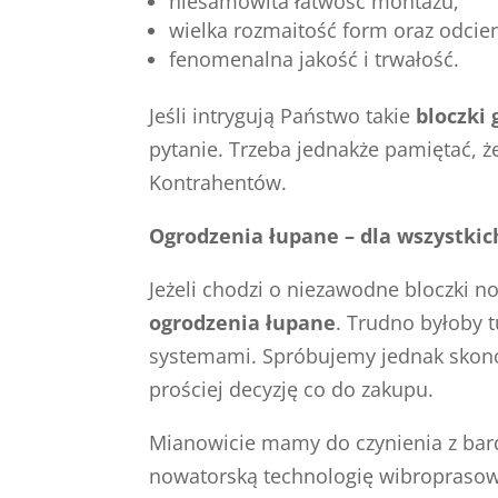
niesamowita łatwość montażu,
wielka rozmaitość form oraz odcien
fenomenalna jakość i trwałość.
Jeśli intrygują Państwo takie
bloczki 
pytanie. Trzeba jednakże pamiętać, 
Kontrahentów.
Ogrodzenia łupane – dla wszystkic
Jeżeli chodzi o niezawodne bloczki 
ogrodzenia łupane
. Trudno byłoby 
systemami. Spróbujemy jednak skonc
prościej decyzję co do zakupu.
Mianowicie mamy do czynienia z ba
nowatorską technologię wibroprasowa