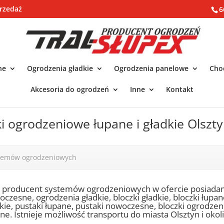
rzedaż
6
ne
Ogrodzenia gładkie
Ogrodzenia panelowe
Chod
Akcesoria do ogrodzeń
Inne
Kontakt
ki ogrodzeniowe łupane i gładkie Olszt
stemów ogrodzeniowych
o producent systemów ogrodzeniowych w ofercie posiada
czesne, ogrodzenia gładkie, bloczki gładkie, bloczki łupa
kie, pustaki łupane, pustaki nowoczesne, bloczki ogrodze
ne. Istnieje możliwość transportu do miasta Olsztyn i okoli