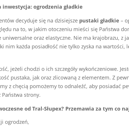
 inwestycja: ogrodzenia gładkie
entów decyduje się na dzisiejsze
pustaki gładkie
– o
zględu na to, w jakim otoczeniu mieści się Państwa d
niwersalne oraz elastyczne. Nie ma krajobrazu, z j
ęki nim każda posiadłość nie tylko zyska na wartości, 
ość, jeżeli chodzi o ich szczegóły wykończeniowe. J
kość pustaka, jak oraz zlicowaną z elementem. Z pew
my z chęcią pomożemy to odnaleźć, aby posiadać pe
Państwa strony.
woczesne od Tral-Słupex? Przemawia za tym co naj
ji ogrodzeń,