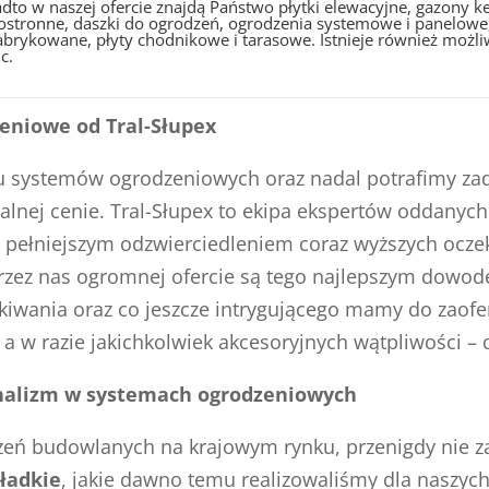
dto w naszej ofercie znajdą Państwo płytki elewacyjne, gazony
ostronne, daszki do ogrodzeń, ogrodzenia systemowe i panelowe,
abrykowane, płyty chodnikowe i tarasowe. Istnieje również możli
c.
eniowe od Tral-Słupex
ku systemów ogrodzeniowych oraz nadal potrafimy za
alnej cenie. Tral-Słupex to ekipa ekspertów oddanych
e pełniejszym odzwierciedleniem coraz wyższych oczek
zez nas ogromnej ofercie są tego najlepszym dowode
iwania oraz co jeszcze intrygującego mamy do zaof
 a w razie jakichkolwiek akcesoryjnych wątpliwości – 
jonalizm w systemach ogrodzeniowych
ń budowlanych na krajowym rynku, przenigdy nie zap
ładkie
, jakie dawno temu realizowaliśmy dla naszych 