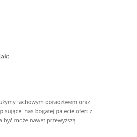
jak:
– służymy fachowym doradztwem oraz
pisującej nas bogatej palecie ofert z
 a być może nawet przewyższą