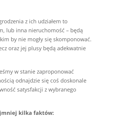
grodzenia z ich udziałem to
om, lub inna nieruchomość – będą
akim by nie mogły się skomponować.
lecz oraz jej plusy będą adekwatnie
esteśmy w stanie zaproponować
nością odnajdzie się coś doskonale
wność satysfakcji z wybranego
mniej kilka faktów: