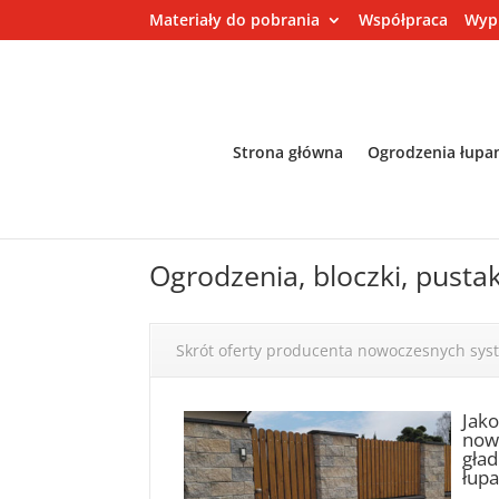
Materiały do pobrania
Współpraca
Wyp
Strona główna
Ogrodzenia łupa
Ogrodzenia, bloczki, pusta
Skrót oferty producenta nowoczesnych sy
Jak
nowo
gład
łupa