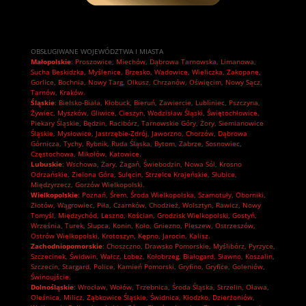
OBSŁUGIWANE WOJEWÓDZTWA I MIASTA
Małopolskie
:
Proszowice
,
Miechów
,
Dąbrowa Tarnowska
,
Limanowa
,
Sucha Beskidzka
,
Myślenice
,
Brzesko
,
Wadowice
,
Wieliczka
,
Zakopane
,
Gorlice
,
Bochnia
,
Nowy Targ
,
Olkusz
,
Chrzanów
,
Oświęcim
,
Nowy Sącz
,
Tarnów
,
Kraków.
Śląskie
:
Bielsko-Biała
,
Kłobuck
,
Bieruń
,
Zawiercie
,
Lubliniec
,
Pszczyna
,
Żywiec
,
Myszków
,
Gliwice
,
Cieszyn
,
Wodzisław Śląski
,
Świętochłowice
,
Piekary Śląskie
,
Będzin
,
Racibórz
,
Tarnowskie Góry
,
Żory
,
Siemianowice
Śląskie
,
Mysłowice
,
Jastrzębie-Zdrój
,
Jaworzno
,
Chorzów
,
Dąbrowa
Górnicza
,
Tychy
,
Rybnik
,
Ruda Śląska
,
Bytom
,
Zabrze
,
Sosnowiec
,
Częstochowa
,
Mikołów
,
Katowice.
Lubuskie
:
Wschowa
,
Żary
,
Żagań
,
Świebodzin
,
Nowa Sól
,
Krosno
Odrzańskie
,
Zielona Góra
,
Sulęcin
,
Strzelce Krajeńskie
,
Słubice
,
Międzyrzecz
,
Gorzów Wielkopolski.
Wielkopolskie
:
Poznań
,
Śrem
,
Środa Wielkopolska
,
Szamotuły
,
Oborniki
,
Złotów
,
Wągrowiec
,
Piła
,
Czarnków
,
Chodzież
,
Wolsztyn
,
Rawicz
,
Nowy
Tomyśl
,
Międzychód
,
Leszno
,
Kościan
,
Grodzisk Wielkopolski
,
Gostyń
,
Września
,
Turek
,
Słupca
,
Konin
,
Koło
,
Gniezno
,
Pleszew
,
Ostrzeszów
,
Ostrów Wielkopolski
,
Krotoszyn
,
Kępno
,
Jarocin
,
Kalisz.
Zachodniopomorskie
:
Choszczno
,
Drawsko Pomorskie
,
Myślibórz
,
Pyrzyce
,
Szczecinek
,
Świdwin
,
Wałcz
,
Łobez
,
Kołobrzeg
,
Białogard
,
Sławno
,
Koszalin
,
Szczecin
,
Stargard
,
Police
,
Kamień Pomorski
,
Gryfino
,
Gryfice
,
Goleniów
,
Świnoujście.
Dolnośląskie
:
Wrocław
,
Wołów
,
Trzebnica
,
Środa Śląska
,
Strzelin
,
Oława
,
Oleśnica
,
Milicz
,
Ząbkowice Śląskie
,
Świdnica
,
Kłodzko
,
Dzierżoniów
,