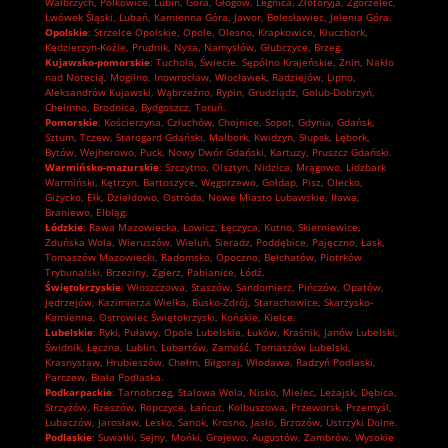
Wałbrzych
,
Polkowice
,
Lubin
,
Góra
,
Głogów
,
Legnica
,
Złotoryja
,
Zgorzelec
,
Lwówek Śląski
,
Lubań
,
Kamienna Góra
,
Jawor
,
Bolesławiec
,
Jelenia Góra.
Opolskie
:
Strzelce Opolskie
,
Opole
,
Olesno
,
Krapkowice
,
Kluczbork
,
Kędzierzyn-Koźle
,
Prudnik
,
Nysa
,
Namysłów
,
Głubczyce
,
Brzeg.
Kujawsko-pomorskie
:
Tuchola
,
Świecie
,
Sępólno Krajeńskie
,
Żnin
,
Nakło
nad Notecią
,
Mogilno
,
Inowrocław
,
Włocławek
,
Radziejów
,
Lipno
,
Aleksandrów Kujawski
,
Wąbrzeźno
,
Rypin
,
Grudziądz
,
Golub-Dobrzyń
,
Chełmno
,
Brodnica
,
Bydgoszcz
,
Toruń.
Pomorskie
:
Kościerzyna
,
Człuchów
,
Chojnice
,
Sopot
,
Gdynia
,
Gdańsk
,
Sztum
,
Tczew
,
Starogard Gdański
,
Malbork
,
Kwidzyn
,
Słupsk
,
Lębork
,
Bytów
,
Wejherowo
,
Puck
,
Nowy Dwór Gdański
,
Kartuzy
,
Pruszcz Gdański.
Warmińsko-mazurskie
:
Szczytno
,
Olsztyn
,
Nidzica
,
Mrągowo
,
Lidzbark
Warmiński
,
Kętrzyn
,
Bartoszyce
,
Węgorzewo
,
Gołdap
,
Pisz
,
Olecko
,
Giżycko
,
Ełk
,
Działdowo
,
Ostróda
,
Nowe Miasto Lubawskie
,
Iława
,
Braniewo
,
Elbląg.
Łódzkie
:
Rawa Mazowiecka
,
Łowicz
,
Łęczyca
,
Kutno
,
Skierniewice
,
Zduńska Wola
,
Wieruszów
,
Wieluń
,
Sieradz
,
Poddębice
,
Pajęczno
,
Łask
,
Tomaszów Mazowiecki
,
Radomsko
,
Opoczno
,
Bełchatów
,
Piotrków
Trybunalski
,
Brzeziny
,
Zgierz
,
Pabianice
,
Łódź.
Świętokrzyskie
:
Włoszczowa
,
Staszów
,
Sandomierz
,
Pińczów
,
Opatów
,
Jędrzejów
,
Kazimierza Wielka
,
Busko-Zdrój
,
Starachowice
,
Skarżysko-
Kamienna
,
Ostrowiec Świętokrzyski
,
Końskie
,
Kielce.
Lubelskie
:
Ryki
,
Puławy
,
Opole Lubelskie
,
Łuków
,
Kraśnik
,
Janów Lubelski
,
Świdnik
,
Łęczna
,
Lublin
,
Lubartów
,
Zamość
,
Tomaszów Lubelski
,
Krasnystaw
,
Hrubieszów
,
Chełm
,
Biłgoraj
,
Włodawa
,
Radzyń Podlaski
,
Parczew
,
Biała Podlaska.
Podkarpackie
:
Tarnobrzeg
,
Stalowa Wola
,
Nisko
,
Mielec
,
Leżajsk
,
Dębica
,
Strzyżów
,
Rzeszów
,
Ropczyce
,
Łańcut
,
Kolbuszowa
,
Przeworsk
,
Przemyśl
,
Lubaczów
,
Jarosław
,
Lesko
,
Sanok
,
Krosno
,
Jasło
,
Brzozów
,
Ustrzyki Dolne.
Podlaskie
:
Suwałki
,
Sejny
,
Mońki
,
Grajewo
,
Augustów
,
Zambrów
,
Wysokie