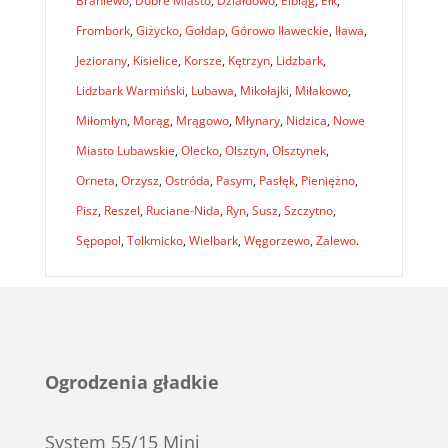
Braniewo
,
Dobre Miasto
,
Działdowo
,
Elbląg
,
Ełk
,
Frombork
,
Giżycko
,
Gołdap
,
Górowo Iławeckie
,
Iława
,
Jeziorany
,
Kisielice
,
Korsze
,
Kętrzyn
,
Lidzbark
,
Lidzbark Warmiński
,
Lubawa
,
Mikołajki
,
Miłakowo
,
Miłomłyn
,
Morąg
,
Mrągowo
,
Młynary
,
Nidzica
,
Nowe
Miasto Lubawskie
,
Olecko
,
Olsztyn
,
Olsztynek
,
Orneta
,
Orzysz
,
Ostróda
,
Pasym
,
Pasłęk
,
Pieniężno
,
Pisz
,
Reszel
,
Ruciane-Nida
,
Ryn
,
Susz
,
Szczytno
,
Sępopol
,
Tolkmicko
,
Wielbark
,
Węgorzewo
,
Zalewo
.
Ogrodzenia gładkie
System 55/15 Mini