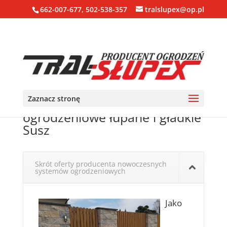
662-007-677, 502-538-357
tralslupex@op.pl
Zaznacz stronę
Ogrodzenia, bloczki, pustaki
ogrodzeniowe łupane i gładkie
Susz
Skrót oferty producenta nowoczesnych
systemów ogrodzeniowych
Jako