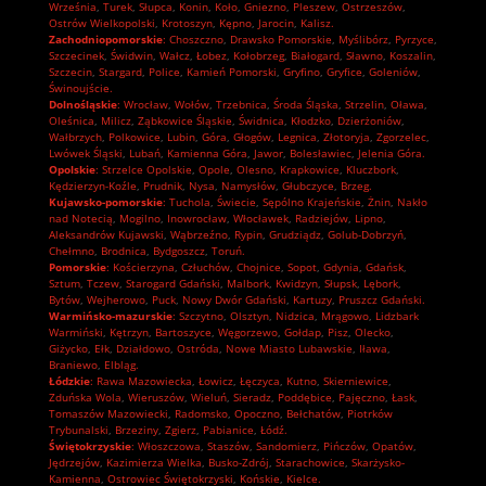
Września
,
Turek
,
Słupca
,
Konin
,
Koło
,
Gniezno
,
Pleszew
,
Ostrzeszów
,
Ostrów Wielkopolski
,
Krotoszyn
,
Kępno
,
Jarocin
,
Kalisz.
Zachodniopomorskie
:
Choszczno
,
Drawsko Pomorskie
,
Myślibórz
,
Pyrzyce
,
Szczecinek
,
Świdwin
,
Wałcz
,
Łobez
,
Kołobrzeg
,
Białogard
,
Sławno
,
Koszalin
,
Szczecin
,
Stargard
,
Police
,
Kamień Pomorski
,
Gryfino
,
Gryfice
,
Goleniów
,
Świnoujście.
Dolnośląskie
:
Wrocław
,
Wołów
,
Trzebnica
,
Środa Śląska
,
Strzelin
,
Oława
,
Oleśnica
,
Milicz
,
Ząbkowice Śląskie
,
Świdnica
,
Kłodzko
,
Dzierżoniów
,
Wałbrzych
,
Polkowice
,
Lubin
,
Góra
,
Głogów
,
Legnica
,
Złotoryja
,
Zgorzelec
,
Lwówek Śląski
,
Lubań
,
Kamienna Góra
,
Jawor
,
Bolesławiec
,
Jelenia Góra.
Opolskie
:
Strzelce Opolskie
,
Opole
,
Olesno
,
Krapkowice
,
Kluczbork
,
Kędzierzyn-Koźle
,
Prudnik
,
Nysa
,
Namysłów
,
Głubczyce
,
Brzeg.
Kujawsko-pomorskie
:
Tuchola
,
Świecie
,
Sępólno Krajeńskie
,
Żnin
,
Nakło
nad Notecią
,
Mogilno
,
Inowrocław
,
Włocławek
,
Radziejów
,
Lipno
,
Aleksandrów Kujawski
,
Wąbrzeźno
,
Rypin
,
Grudziądz
,
Golub-Dobrzyń
,
Chełmno
,
Brodnica
,
Bydgoszcz
,
Toruń.
Pomorskie
:
Kościerzyna
,
Człuchów
,
Chojnice
,
Sopot
,
Gdynia
,
Gdańsk
,
Sztum
,
Tczew
,
Starogard Gdański
,
Malbork
,
Kwidzyn
,
Słupsk
,
Lębork
,
Bytów
,
Wejherowo
,
Puck
,
Nowy Dwór Gdański
,
Kartuzy
,
Pruszcz Gdański.
Warmińsko-mazurskie
:
Szczytno
,
Olsztyn
,
Nidzica
,
Mrągowo
,
Lidzbark
Warmiński
,
Kętrzyn
,
Bartoszyce
,
Węgorzewo
,
Gołdap
,
Pisz
,
Olecko
,
Giżycko
,
Ełk
,
Działdowo
,
Ostróda
,
Nowe Miasto Lubawskie
,
Iława
,
Braniewo
,
Elbląg.
Łódzkie
:
Rawa Mazowiecka
,
Łowicz
,
Łęczyca
,
Kutno
,
Skierniewice
,
Zduńska Wola
,
Wieruszów
,
Wieluń
,
Sieradz
,
Poddębice
,
Pajęczno
,
Łask
,
Tomaszów Mazowiecki
,
Radomsko
,
Opoczno
,
Bełchatów
,
Piotrków
Trybunalski
,
Brzeziny
,
Zgierz
,
Pabianice
,
Łódź.
Świętokrzyskie
:
Włoszczowa
,
Staszów
,
Sandomierz
,
Pińczów
,
Opatów
,
Jędrzejów
,
Kazimierza Wielka
,
Busko-Zdrój
,
Starachowice
,
Skarżysko-
Kamienna
,
Ostrowiec Świętokrzyski
,
Końskie
,
Kielce.