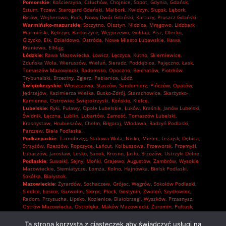
Pomorskie
:
Kościerzyna
,
Człuchów
,
Chojnice
,
Sopot
,
Gdynia
,
Gdańsk
,
Sztum
,
Tczew
,
Starogard Gdański
,
Malbork
,
Kwidzyn
,
Słupsk
,
Lębork
,
Bytów
,
Wejherowo
,
Puck
,
Nowy Dwór Gdański
,
Kartuzy
,
Pruszcz Gdański.
Warmińsko-mazurskie
:
Szczytno
,
Olsztyn
,
Nidzica
,
Mrągowo
,
Lidzbark
Warmiński
,
Kętrzyn
,
Bartoszyce
,
Węgorzewo
,
Gołdap
,
Pisz
,
Olecko
,
Giżycko
,
Ełk
,
Działdowo
,
Ostróda
,
Nowe Miasto Lubawskie
,
Iława
,
Braniewo
,
Elbląg.
Łódzkie
:
Rawa Mazowiecka
,
Łowicz
,
Łęczyca
,
Kutno
,
Skierniewice
,
Zduńska Wola
,
Wieruszów
,
Wieluń
,
Sieradz
,
Poddębice
,
Pajęczno
,
Łask
,
Tomaszów Mazowiecki
,
Radomsko
,
Opoczno
,
Bełchatów
,
Piotrków
Trybunalski
,
Brzeziny
,
Zgierz
,
Pabianice
,
Łódź.
Świętokrzyskie
:
Włoszczowa
,
Staszów
,
Sandomierz
,
Pińczów
,
Opatów
,
Jędrzejów
,
Kazimierza Wielka
,
Busko-Zdrój
,
Starachowice
,
Skarżysko-
Kamienna
,
Ostrowiec Świętokrzyski
,
Końskie
,
Kielce.
Lubelskie
:
Ryki
,
Puławy
,
Opole Lubelskie
,
Łuków
,
Kraśnik
,
Janów Lubelski
,
Świdnik
,
Łęczna
,
Lublin
,
Lubartów
,
Zamość
,
Tomaszów Lubelski
,
Krasnystaw
,
Hrubieszów
,
Chełm
,
Biłgoraj
,
Włodawa
,
Radzyń Podlaski
,
Parczew
,
Biała Podlaska.
Podkarpackie
:
Tarnobrzeg
,
Stalowa Wola
,
Nisko
,
Mielec
,
Leżajsk
,
Dębica
,
Strzyżów
,
Rzeszów
,
Ropczyce
,
Łańcut
,
Kolbuszowa
,
Przeworsk
,
Przemyśl
,
Lubaczów
,
Jarosław
,
Lesko
,
Sanok
,
Krosno
,
Jasło
,
Brzozów
,
Ustrzyki Dolne.
Podlaskie
:
Suwałki
,
Sejny
,
Mońki
,
Grajewo
,
Augustów
,
Zambrów
,
Wysokie
Mazowieckie
,
Siemiatycze
,
Łomża
,
Kolno
,
Hajnówka
,
Bielsk Podlaski
,
Sokółka
,
Białystok.
Mazowieckie
:
Żyrardów
,
Sochaczew
,
Grójec
,
Węgrów
,
Sokołów Podlaski
,
Siedlce
,
Łosice
,
Garwolin
,
Sierpc
,
Płock
,
Gostynin
,
Zwoleń
,
Szydłowiec
,
Radom
,
Przysucha
,
Lipsko
,
Kozienice
,
Białobrzegi
,
Wyszków
,
Przasnysz
,
Ostrów Mazowiecka
,
Ostrołęka
,
Maków Mazowiecki
,
Żuromin
,
Pułtusk
,
Płońsk
,
Mława
,
Ciechanów
,
Pruszków
,
Piaseczno
,
Nowy Dwór Mazowiecki
,
Grodzisk Mazowiecki
,
Wołomin
,
Otwock
,
Mińsk Mazowiecki
,
Legionowo
,
Ta strona korzysta z ciasteczek aby świadczyć usługi na