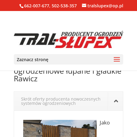
662-007-677, 502-538-357
tralslupex@op.pl
Zaznacz stronę
Ogrodzenia, bloczki, pustaki
ogrodzeniowe łupane i gładkie
Rawicz
Skrót oferty producenta nowoczesnych
systemów ogrodzeniowych
Jako