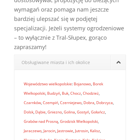
dostosowywać propozycję do bieżących
wymagań oraz pomaga nam jeszcze
bardziej ulepszać się w podjętej
specjalizacji. Jeżeli systemy ogrodzeniowe
– to wyłącznie z Tral-Słupex, gorąco
zapraszamy!
Obsługiwane miasta i ich okolice
Województwo wielkopolskie
:
Bojanowo
,
Borek
Wielkopolski
,
Budzyń
,
Buk
,
Chocz
,
Chodzież
,
Czarnków
,
Czempiń
,
Czerniejewo
,
Dobra
,
Dobrzyca
,
Dolsk
,
Dąbie
,
Gniezno
,
Golina
,
Gostyń
,
Gołańcz
,
Grabów nad Prosną
,
Grodzisk Wielkopolski
,
Jaraczewo
,
Jarocin
,
Jastrowie
,
Jutrosin
,
Kalisz
,