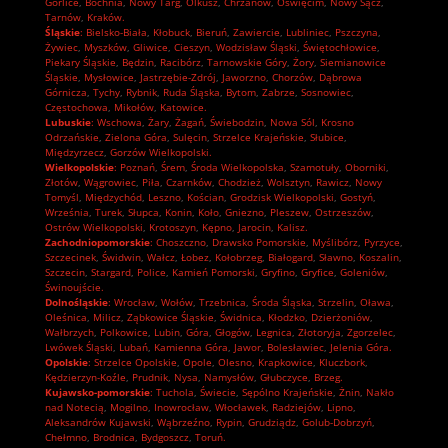
Gorlice
,
Bochnia
,
Nowy Targ
,
Olkusz
,
Chrzanów
,
Oświęcim
,
Nowy Sącz
,
Tarnów
,
Kraków.
Śląskie
:
Bielsko-Biała
,
Kłobuck
,
Bieruń
,
Zawiercie
,
Lubliniec
,
Pszczyna
,
Żywiec
,
Myszków
,
Gliwice
,
Cieszyn
,
Wodzisław Śląski
,
Świętochłowice
,
Piekary Śląskie
,
Będzin
,
Racibórz
,
Tarnowskie Góry
,
Żory
,
Siemianowice
Śląskie
,
Mysłowice
,
Jastrzębie-Zdrój
,
Jaworzno
,
Chorzów
,
Dąbrowa
Górnicza
,
Tychy
,
Rybnik
,
Ruda Śląska
,
Bytom
,
Zabrze
,
Sosnowiec
,
Częstochowa
,
Mikołów
,
Katowice.
Lubuskie
:
Wschowa
,
Żary
,
Żagań
,
Świebodzin
,
Nowa Sól
,
Krosno
Odrzańskie
,
Zielona Góra
,
Sulęcin
,
Strzelce Krajeńskie
,
Słubice
,
Międzyrzecz
,
Gorzów Wielkopolski.
Wielkopolskie
:
Poznań
,
Śrem
,
Środa Wielkopolska
,
Szamotuły
,
Oborniki
,
Złotów
,
Wągrowiec
,
Piła
,
Czarnków
,
Chodzież
,
Wolsztyn
,
Rawicz
,
Nowy
Tomyśl
,
Międzychód
,
Leszno
,
Kościan
,
Grodzisk Wielkopolski
,
Gostyń
,
Września
,
Turek
,
Słupca
,
Konin
,
Koło
,
Gniezno
,
Pleszew
,
Ostrzeszów
,
Ostrów Wielkopolski
,
Krotoszyn
,
Kępno
,
Jarocin
,
Kalisz.
Zachodniopomorskie
:
Choszczno
,
Drawsko Pomorskie
,
Myślibórz
,
Pyrzyce
,
Szczecinek
,
Świdwin
,
Wałcz
,
Łobez
,
Kołobrzeg
,
Białogard
,
Sławno
,
Koszalin
,
Szczecin
,
Stargard
,
Police
,
Kamień Pomorski
,
Gryfino
,
Gryfice
,
Goleniów
,
Świnoujście.
Dolnośląskie
:
Wrocław
,
Wołów
,
Trzebnica
,
Środa Śląska
,
Strzelin
,
Oława
,
Oleśnica
,
Milicz
,
Ząbkowice Śląskie
,
Świdnica
,
Kłodzko
,
Dzierżoniów
,
Wałbrzych
,
Polkowice
,
Lubin
,
Góra
,
Głogów
,
Legnica
,
Złotoryja
,
Zgorzelec
,
Lwówek Śląski
,
Lubań
,
Kamienna Góra
,
Jawor
,
Bolesławiec
,
Jelenia Góra.
Opolskie
:
Strzelce Opolskie
,
Opole
,
Olesno
,
Krapkowice
,
Kluczbork
,
Kędzierzyn-Koźle
,
Prudnik
,
Nysa
,
Namysłów
,
Głubczyce
,
Brzeg.
Kujawsko-pomorskie
:
Tuchola
,
Świecie
,
Sępólno Krajeńskie
,
Żnin
,
Nakło
nad Notecią
,
Mogilno
,
Inowrocław
,
Włocławek
,
Radziejów
,
Lipno
,
Aleksandrów Kujawski
,
Wąbrzeźno
,
Rypin
,
Grudziądz
,
Golub-Dobrzyń
,
Chełmno
,
Brodnica
,
Bydgoszcz
,
Toruń.