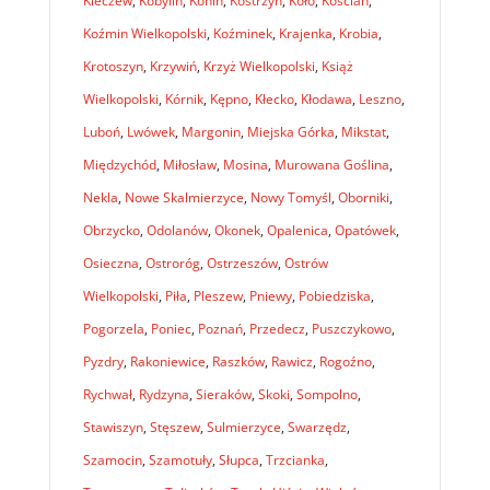
Kleczew
,
Kobylin
,
Konin
,
Kostrzyn
,
Koło
,
Kościan
,
Koźmin Wielkopolski
,
Koźminek
,
Krajenka
,
Krobia
,
Krotoszyn
,
Krzywiń
,
Krzyż Wielkopolski
,
Książ
Wielkopolski
,
Kórnik
,
Kępno
,
Kłecko
,
Kłodawa
,
Leszno
,
Luboń
,
Lwówek
,
Margonin
,
Miejska Górka
,
Mikstat
,
Międzychód
,
Miłosław
,
Mosina
,
Murowana Goślina
,
Nekla
,
Nowe Skalmierzyce
,
Nowy Tomyśl
,
Oborniki
,
Obrzycko
,
Odolanów
,
Okonek
,
Opalenica
,
Opatówek
,
Osieczna
,
Ostroróg
,
Ostrzeszów
,
Ostrów
Wielkopolski
,
Piła
,
Pleszew
,
Pniewy
,
Pobiedziska
,
Pogorzela
,
Poniec
,
Poznań
,
Przedecz
,
Puszczykowo
,
Pyzdry
,
Rakoniewice
,
Raszków
,
Rawicz
,
Rogoźno
,
Rychwał
,
Rydzyna
,
Sieraków
,
Skoki
,
Sompolno
,
Stawiszyn
,
Stęszew
,
Sulmierzyce
,
Swarzędz
,
Szamocin
,
Szamotuły
,
Słupca
,
Trzcianka
,