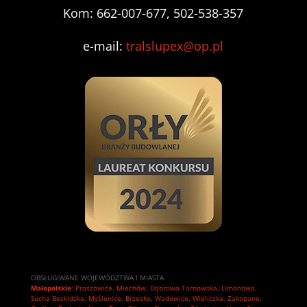
Kom: 662-007-677, 502-538-357
e-mail:
tralslupex@op.pl
OBSŁUGIWANE WOJEWÓDZTWA I MIASTA
Małopolskie
:
Proszowice
,
Miechów
,
Dąbrowa Tarnowska
,
Limanowa
,
Sucha Beskidzka
,
Myślenice
,
Brzesko
,
Wadowice
,
Wieliczka
,
Zakopane
,