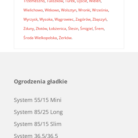
Trzemeszno
,
Tuliszków
,
Turek
,
Ujście
,
Wieleń
,
Wielichowo
,
Witkowo
,
Wolsztyn
,
Wronki
,
Września
,
Wyrzysk
,
Wysoka
,
Wągrowiec
,
Zagórów
,
Zbąszyń
,
Zduny
,
Złotów
,
Łobżenica
,
Ślesin
,
Śmigiel
,
Śrem
,
Środa Wielkopolska
,
Żerków
.
Ogrodzenia gładkie
System 55/15 Mini
System 85/25 Long
System 85/15 Slim
System 36,5/36,5