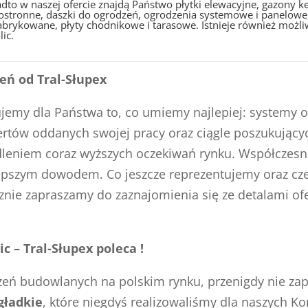
dto w naszej ofercie znajdą Państwo płytki elewacyjne, gazony
ostronne, daszki do ogrodzeń, ogrodzenia systemowe i panelowe,
abrykowane, płyty chodnikowe i tarasowe. Istnieje również możl
lic.
ń od Tral-Słupex
kujemy dla Państwa to, co umiemy najlepiej: systemy 
ertów oddanych swojej pracy oraz ciągle poszukującyc
dleniem coraz wyższych oczekiwań rynku. Współczesn
lepszym dowodem. Co jeszcze reprezentujemy oraz cz
nie zapraszamy do zaznajomienia się ze detalami ofer
 – Tral-Słupex poleca !
ń budowlanych na polskim rynku, przenigdy nie zapr
gładkie
, które niegdyś realizowaliśmy dla naszych 