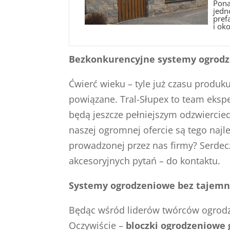
Pona
jedn
pref
i oko
Bezkonkurencyjne systemy ogrodze
Ćwierć wieku – tyle już czasu produ
powiązane. Tral-Słupex to team eksp
będą jeszcze pełniejszym odzwiercie
naszej ogromnej ofercie są tego naj
prowadzonej przez nas firmy? Serdecz
akcesoryjnych pytań – do kontaktu.
Systemy ogrodzeniowe bez tajemnic
Będąc wśród liderów twórców ogrodze
Oczywiście –
bloczki ogrodzeniowe 