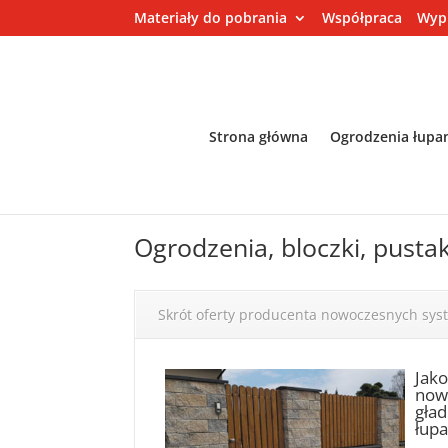
Materiały do pobrania
Współpraca
Wyp
Strona główna
Ogrodzenia łupa
Ogrodzenia, bloczki, pusta
Skrót oferty producenta nowoczesnych sy
Jak
nowo
gład
łupa