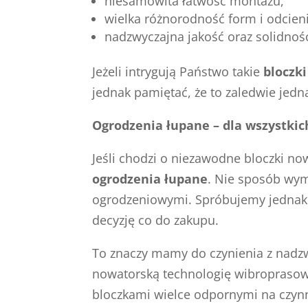
niesamowita łatwość montażu,
wielka różnorodność form i odcieni
nadzwyczajna jakość oraz solidnoś
Jeżeli intrygują Państwo takie
bloczki
jednak pamiętać, że to zaledwie jed
Ogrodzenia łupane – dla wszystkic
Jeśli chodzi o niezawodne bloczki n
ogrodzenia łupane
. Nie sposób wym
ogrodzeniowymi. Spróbujemy jednak 
decyzję co do zakupu.
To znaczy mamy do czynienia z nadz
nowatorską technologię wibroprasowa
bloczkami wielce odpornymi na czynn