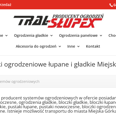
rzedaż
6
ne
Ogrodzenia gładkie
Ogrodzenia panelowe
Chod
Akcesoria do ogrodzeń
Inne
Kontakt
ki ogrodzeniowe łupane i gładkie Miejs
stemów ogrodzeniowych
o producent systemów ogrodzeniowych w ofercie posiada
czesne, ogrodzenia gładkie, bloczki gładkie, bloczki łupa
kie, pustaki łupane, pustaki nowoczesne, bloczki ogrodze
ne. Istnieje możliwość transportu do miasta Miejska Górka 