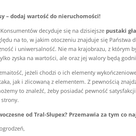
sy – dodaj wartość do nieruchomości!
 Konsumentów decyduje się na dzisiejsze
pustaki gł
zględu na to, w jakim otoczeniu znajduje się Państwa
ność i uniwersalność. Nie ma krajobrazu, z którym 
 tylko zyska na wartości, ale oraz jej walory będą go
ozmaitość, jeżeli chodzi o ich elementy wykończeni
taka, jak i zlicowaną z elementem. Z pewnością znaj
ożemy to znaleźć, żeby posiadać pewność satysfakcj
strony.
woczesne od Tral-Słupex? Przemawia za tym co na
 ogrodzeń,