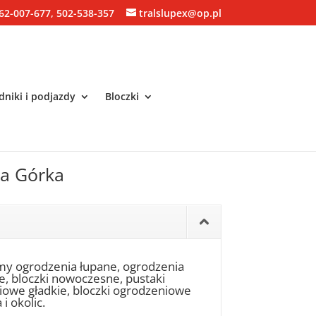
62-007-677, 502-538-357
tralslupex@op.pl
niki i podjazdy
Bloczki
ka Górka
my ogrodzenia łupane, ogrodzenia
ne, bloczki nowoczesne, pustaki
niowe gładkie, bloczki ogrodzeniowe
i okolic.