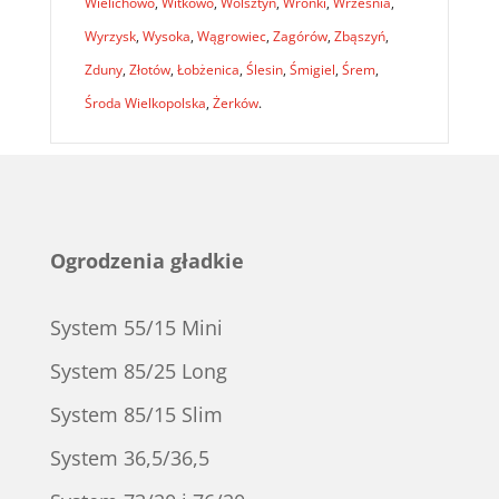
Wielichowo
,
Witkowo
,
Wolsztyn
,
Wronki
,
Września
,
Wyrzysk
,
Wysoka
,
Wągrowiec
,
Zagórów
,
Zbąszyń
,
Zduny
,
Złotów
,
Łobżenica
,
Ślesin
,
Śmigiel
,
Śrem
,
Środa Wielkopolska
,
Żerków
.
Ogrodzenia gładkie
System 55/15 Mini
System 85/25 Long
System 85/15 Slim
System 36,5/36,5