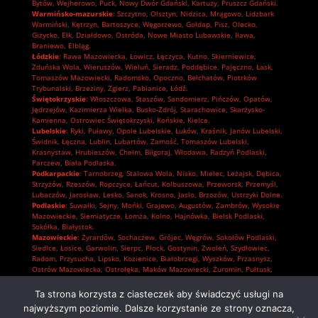
Bytów
,
Wejherowo
,
Puck
,
Nowy Dwór Gdański
,
Kartuzy
,
Pruszcz Gdański.
Warmińsko-mazurskie
:
Szczytno
,
Olsztyn
,
Nidzica
,
Mrągowo
,
Lidzbark
Warmiński
,
Kętrzyn
,
Bartoszyce
,
Węgorzewo
,
Gołdap
,
Pisz
,
Olecko
,
Giżycko
,
Ełk
,
Działdowo
,
Ostróda
,
Nowe Miasto Lubawskie
,
Iława
,
Braniewo
,
Elbląg.
Łódzkie
:
Rawa Mazowiecka
,
Łowicz
,
Łęczyca
,
Kutno
,
Skierniewice
,
Zduńska Wola
,
Wieruszów
,
Wieluń
,
Sieradz
,
Poddębice
,
Pajęczno
,
Łask
,
Tomaszów Mazowiecki
,
Radomsko
,
Opoczno
,
Bełchatów
,
Piotrków
Trybunalski
,
Brzeziny
,
Zgierz
,
Pabianice
,
Łódź.
Świętokrzyskie
:
Włoszczowa
,
Staszów
,
Sandomierz
,
Pińczów
,
Opatów
,
Jędrzejów
,
Kazimierza Wielka
,
Busko-Zdrój
,
Starachowice
,
Skarżysko-
Kamienna
,
Ostrowiec Świętokrzyski
,
Końskie
,
Kielce.
Lubelskie
:
Ryki
,
Puławy
,
Opole Lubelskie
,
Łuków
,
Kraśnik
,
Janów Lubelski
,
Świdnik
,
Łęczna
,
Lublin
,
Lubartów
,
Zamość
,
Tomaszów Lubelski
,
Krasnystaw
,
Hrubieszów
,
Chełm
,
Biłgoraj
,
Włodawa
,
Radzyń Podlaski
,
Parczew
,
Biała Podlaska.
Podkarpackie
:
Tarnobrzeg
,
Stalowa Wola
,
Nisko
,
Mielec
,
Leżajsk
,
Dębica
,
Strzyżów
,
Rzeszów
,
Ropczyce
,
Łańcut
,
Kolbuszowa
,
Przeworsk
,
Przemyśl
,
Lubaczów
,
Jarosław
,
Lesko
,
Sanok
,
Krosno
,
Jasło
,
Brzozów
,
Ustrzyki Dolne.
Podlaskie
:
Suwałki
,
Sejny
,
Mońki
,
Grajewo
,
Augustów
,
Zambrów
,
Wysokie
Mazowieckie
,
Siemiatycze
,
Łomża
,
Kolno
,
Hajnówka
,
Bielsk Podlaski
,
Sokółka
,
Białystok.
Mazowieckie
:
Żyrardów
,
Sochaczew
,
Grójec
,
Węgrów
,
Sokołów Podlaski
,
Siedlce
,
Łosice
,
Garwolin
,
Sierpc
,
Płock
,
Gostynin
,
Zwoleń
,
Szydłowiec
,
Radom
,
Przysucha
,
Lipsko
,
Kozienice
,
Białobrzegi
,
Wyszków
,
Przasnysz
,
Ostrów Mazowiecka
,
Ostrołęka
,
Maków Mazowiecki
,
Żuromin
,
Pułtusk
,
Płońsk
,
Mława
,
Ciechanów
,
Pruszków
,
Piaseczno
,
Nowy Dwór Mazowiecki
,
Grodzisk Mazowiecki
,
Wołomin
,
Otwock
,
Mińsk Mazowiecki
,
Legionowo
,
Ta strona korzysta z ciasteczek aby świadczyć usługi na
Warszawa.
najwyższym poziomie. Dalsze korzystanie ze strony oznacza,