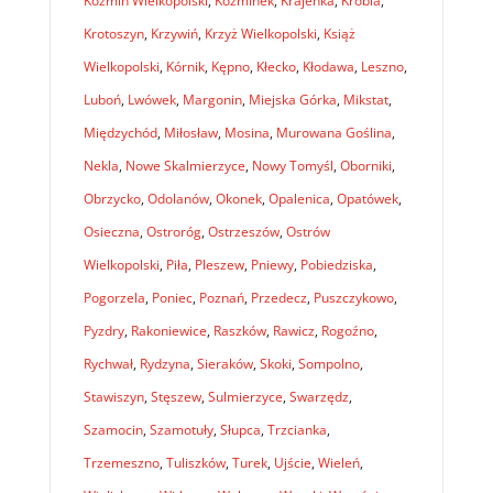
Koźmin Wielkopolski
,
Koźminek
,
Krajenka
,
Krobia
,
Krotoszyn
,
Krzywiń
,
Krzyż Wielkopolski
,
Książ
Wielkopolski
,
Kórnik
,
Kępno
,
Kłecko
,
Kłodawa
,
Leszno
,
Luboń
,
Lwówek
,
Margonin
,
Miejska Górka
,
Mikstat
,
Międzychód
,
Miłosław
,
Mosina
,
Murowana Goślina
,
Nekla
,
Nowe Skalmierzyce
,
Nowy Tomyśl
,
Oborniki
,
Obrzycko
,
Odolanów
,
Okonek
,
Opalenica
,
Opatówek
,
Osieczna
,
Ostroróg
,
Ostrzeszów
,
Ostrów
Wielkopolski
,
Piła
,
Pleszew
,
Pniewy
,
Pobiedziska
,
Pogorzela
,
Poniec
,
Poznań
,
Przedecz
,
Puszczykowo
,
Pyzdry
,
Rakoniewice
,
Raszków
,
Rawicz
,
Rogoźno
,
Rychwał
,
Rydzyna
,
Sieraków
,
Skoki
,
Sompolno
,
Stawiszyn
,
Stęszew
,
Sulmierzyce
,
Swarzędz
,
Szamocin
,
Szamotuły
,
Słupca
,
Trzcianka
,
Trzemeszno
,
Tuliszków
,
Turek
,
Ujście
,
Wieleń
,