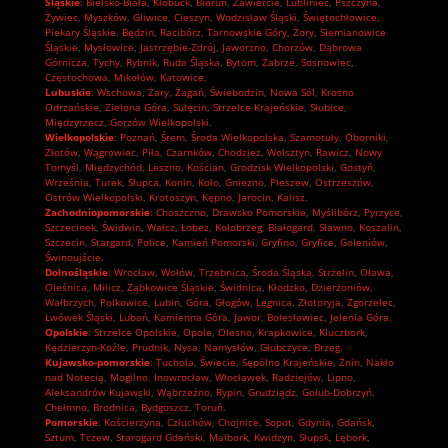
Śląskie
:
Bielsko-Biała
,
Kłobuck
,
Bieruń
,
Zawiercie
,
Lubliniec
,
Pszczyna
,
Żywiec
,
Myszków
,
Gliwice
,
Cieszyn
,
Wodzisław Śląski
,
Świętochłowice
,
Piekary Śląskie
,
Będzin
,
Racibórz
,
Tarnowskie Góry
,
Żory
,
Siemianowice
Śląskie
,
Mysłowice
,
Jastrzębie-Zdrój
,
Jaworzno
,
Chorzów
,
Dąbrowa
Górnicza
,
Tychy
,
Rybnik
,
Ruda Śląska
,
Bytom
,
Zabrze
,
Sosnowiec
,
Częstochowa
,
Mikołów
,
Katowice.
Lubuskie
:
Wschowa
,
Żary
,
Żagań
,
Świebodzin
,
Nowa Sól
,
Krosno
Odrzańskie
,
Zielona Góra
,
Sulęcin
,
Strzelce Krajeńskie
,
Słubice
,
Międzyrzecz
,
Gorzów Wielkopolski.
Wielkopolskie
:
Poznań
,
Śrem
,
Środa Wielkopolska
,
Szamotuły
,
Oborniki
,
Złotów
,
Wągrowiec
,
Piła
,
Czarnków
,
Chodzież
,
Wolsztyn
,
Rawicz
,
Nowy
Tomyśl
,
Międzychód
,
Leszno
,
Kościan
,
Grodzisk Wielkopolski
,
Gostyń
,
Września
,
Turek
,
Słupca
,
Konin
,
Koło
,
Gniezno
,
Pleszew
,
Ostrzeszów
,
Ostrów Wielkopolski
,
Krotoszyn
,
Kępno
,
Jarocin
,
Kalisz.
Zachodniopomorskie
:
Choszczno
,
Drawsko Pomorskie
,
Myślibórz
,
Pyrzyce
,
Szczecinek
,
Świdwin
,
Wałcz
,
Łobez
,
Kołobrzeg
,
Białogard
,
Sławno
,
Koszalin
,
Szczecin
,
Stargard
,
Police
,
Kamień Pomorski
,
Gryfino
,
Gryfice
,
Goleniów
,
Świnoujście.
Dolnośląskie
:
Wrocław
,
Wołów
,
Trzebnica
,
Środa Śląska
,
Strzelin
,
Oława
,
Oleśnica
,
Milicz
,
Ząbkowice Śląskie
,
Świdnica
,
Kłodzko
,
Dzierżoniów
,
Wałbrzych
,
Polkowice
,
Lubin
,
Góra
,
Głogów
,
Legnica
,
Złotoryja
,
Zgorzelec
,
Lwówek Śląski
,
Lubań
,
Kamienna Góra
,
Jawor
,
Bolesławiec
,
Jelenia Góra.
Opolskie
:
Strzelce Opolskie
,
Opole
,
Olesno
,
Krapkowice
,
Kluczbork
,
Kędzierzyn-Koźle
,
Prudnik
,
Nysa
,
Namysłów
,
Głubczyce
,
Brzeg.
Kujawsko-pomorskie
:
Tuchola
,
Świecie
,
Sępólno Krajeńskie
,
Żnin
,
Nakło
nad Notecią
,
Mogilno
,
Inowrocław
,
Włocławek
,
Radziejów
,
Lipno
,
Aleksandrów Kujawski
,
Wąbrzeźno
,
Rypin
,
Grudziądz
,
Golub-Dobrzyń
,
Chełmno
,
Brodnica
,
Bydgoszcz
,
Toruń.
Pomorskie
:
Kościerzyna
,
Człuchów
,
Chojnice
,
Sopot
,
Gdynia
,
Gdańsk
,
Sztum
,
Tczew
,
Starogard Gdański
,
Malbork
,
Kwidzyn
,
Słupsk
,
Lębork
,