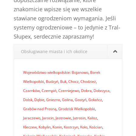
dopuszczalne rozwiązanie, które
znakomicie wpisze się we wszelkie
stawiane ogrodzeniom wymagania. Jeśli
systemy ogrodzeniowe – to jedynie z Tral-
Słupex, serdecznie zapraszamy!
Obsługiwane miasta i ich okolice
Województwo wielkopolskie
:
Bojanowo
,
Borek
Wielkopolski
,
Budzyń
,
Buk
,
Chocz
,
Chodzież
,
Czarnków
,
Czempiń
,
Czerniejewo
,
Dobra
,
Dobrzyca
,
Dolsk
,
Dąbie
,
Gniezno
,
Golina
,
Gostyń
,
Gołańcz
,
Grabów nad Prosną
,
Grodzisk Wielkopolski
,
Jaraczewo
,
Jarocin
,
Jastrowie
,
Jutrosin
,
Kalisz
,
Kleczew
,
Kobylin
,
Konin
,
Kostrzyn
,
Koło
,
Kościan
,