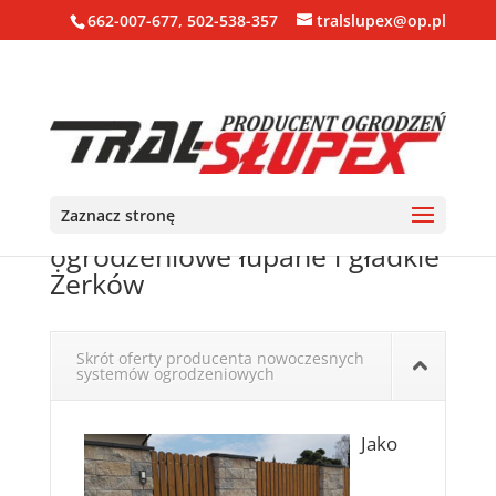
662-007-677, 502-538-357
tralslupex@op.pl
Zaznacz stronę
Ogrodzenia, bloczki, pustaki
ogrodzeniowe łupane i gładkie
Żerków
Skrót oferty producenta nowoczesnych
systemów ogrodzeniowych
Jako