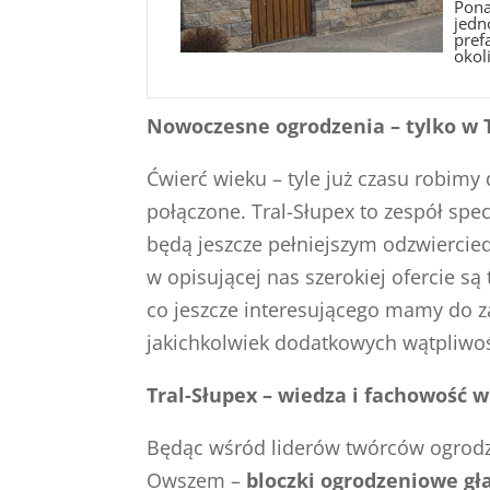
Pona
jedn
pref
okoli
Nowoczesne ogrodzenia – tylko w T
Ćwierć wieku – tyle już czasu robimy
połączone. Tral-Słupex to zespół spe
będą jeszcze pełniejszym odzwiercie
w opisującej nas szerokiej ofercie 
co jeszcze interesującego mamy do z
jakichkolwiek dodatkowych wątpliwoś
Tral-Słupex – wiedza i fachowość
Będąc wśród liderów twórców ogrodze
Owszem –
bloczki ogrodzeniowe gł