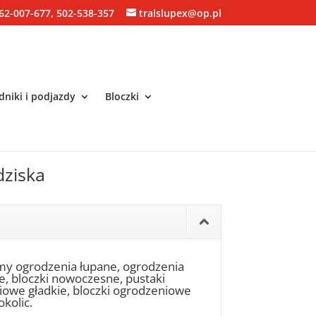
62-007-677, 502-538-357
tralslupex@op.pl
niki i podjazdy
Bloczki
dziska
my ogrodzenia łupane, ogrodzenia
ne, bloczki nowoczesne, pustaki
niowe gładkie, bloczki ogrodzeniowe
okolic.