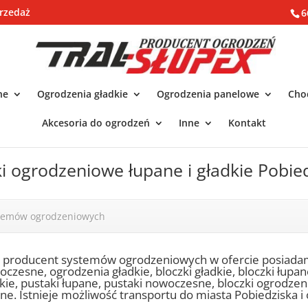
rzedaż
6
ne
Ogrodzenia gładkie
Ogrodzenia panelowe
Chod
Akcesoria do ogrodzeń
Inne
Kontakt
ki ogrodzeniowe łupane i gładkie Pobie
stemów ogrodzeniowych
o producent systemów ogrodzeniowych w ofercie posiada
czesne, ogrodzenia gładkie, bloczki gładkie, bloczki łupa
kie, pustaki łupane, pustaki nowoczesne, bloczki ogrodze
ne. Istnieje możliwość transportu do miasta Pobiedziska i 