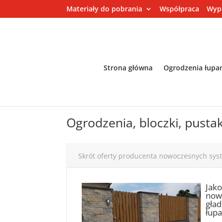
Materiały do pobrania
Współpraca
Wyp
Strona główna
Ogrodzenia łupa
Ogrodzenia, bloczki, pusta
Skrót oferty producenta nowoczesnych sy
Jak
nowo
gład
łupa