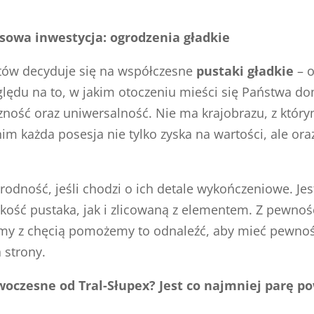
sowa inwestycja: ogrodzenia gładkie
ntów decyduje się na współczesne
pustaki gładkie
– o
lędu na to, w jakim otoczeniu mieści się Państwa do
ność oraz uniwersalność. Nie ma krajobrazu, z któr
 nim każda posesja nie tylko zyska na wartości, ale ora
orodność, jeśli chodzi o ich detale wykończeniowe. 
ość pustaka, jak i zlicowaną z elementem. Z pewności
y z chęcią pomożemy to odnaleźć, aby mieć pewność
 strony.
oczesne od Tral-Słupex? Jest co najmniej parę p