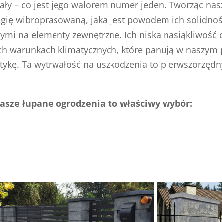
wały – co jest jego walorem numer jeden. Tworząc na
gię wibroprasowaną, jaka jest powodem ich solidnoś
nymi na elementy zewnętrzne. Ich niska nasiąkliwoś
ch warunkach klimatycznych, które panują w naszym p
tykę. Ta wytrwałość na uszkodzenia to pierwszorzęd
 nasze łupane ogrodzenia to właściwy wybór: