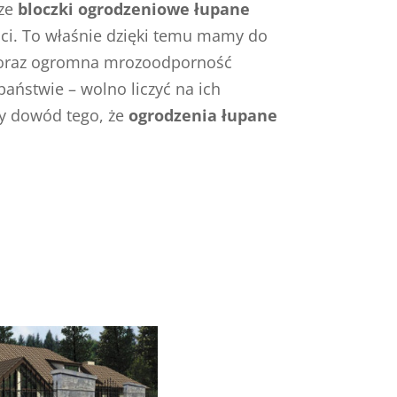
sze
bloczki ogrodzeniowe łupane
ci. To właśnie dzięki temu mamy do
ć oraz ogromna mrozoodporność
aństwie – wolno liczyć na ich
ny dowód tego, że
ogrodzenia łupane