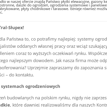
dto w naszej ofercie znajdą Państwo płytki elewacyjne, gazony
ostronne, daszki do ogrodzeń, ogrodzenia systemowe i panelowe,
abrykowane, płyty chodnikowe i tarasowe. Istnieje również możli
c.
ral-Słupex!
 dla Państwa to, co potrafimy najlepiej: systemy ogro
cjalistów oddanych własnej pracy oraz wciąż szukając
dleniem coraz to wyższych oczekiwań rynku. Współcz
są tego najlepszym dowodem. Jak nasza firma może o
aoferowania? Uprzejmie zapraszamy do zapoznania się
ci – do kontaktu.
 w systemach ogrodzeniowych
ń budowlanych na polskim rynku, nigdy nie zaprzest
adkie
, które dawniej realizowaliśmy dla naszych Kon