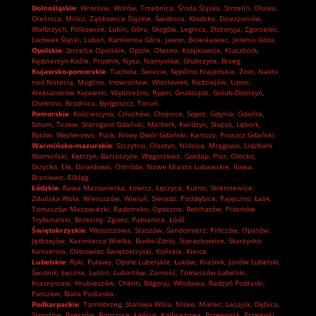
Dolnośląskie
:
Wrocław
,
Wołów
,
Trzebnica
,
Środa Śląska
,
Strzelin
,
Oława
,
Oleśnica
,
Milicz
,
Ząbkowice Śląskie
,
Świdnica
,
Kłodzko
,
Dzierżoniów
,
Wałbrzych
,
Polkowice
,
Lubin
,
Góra
,
Głogów
,
Legnica
,
Złotoryja
,
Zgorzelec
,
Lwówek Śląski
,
Lubań
,
Kamienna Góra
,
Jawor
,
Bolesławiec
,
Jelenia Góra.
Opolskie
:
Strzelce Opolskie
,
Opole
,
Olesno
,
Krapkowice
,
Kluczbork
,
Kędzierzyn-Koźle
,
Prudnik
,
Nysa
,
Namysłów
,
Głubczyce
,
Brzeg.
Kujawsko-pomorskie
:
Tuchola
,
Świecie
,
Sępólno Krajeńskie
,
Żnin
,
Nakło
nad Notecią
,
Mogilno
,
Inowrocław
,
Włocławek
,
Radziejów
,
Lipno
,
Aleksandrów Kujawski
,
Wąbrzeźno
,
Rypin
,
Grudziądz
,
Golub-Dobrzyń
,
Chełmno
,
Brodnica
,
Bydgoszcz
,
Toruń.
Pomorskie
:
Kościerzyna
,
Człuchów
,
Chojnice
,
Sopot
,
Gdynia
,
Gdańsk
,
Sztum
,
Tczew
,
Starogard Gdański
,
Malbork
,
Kwidzyn
,
Słupsk
,
Lębork
,
Bytów
,
Wejherowo
,
Puck
,
Nowy Dwór Gdański
,
Kartuzy
,
Pruszcz Gdański.
Warmińsko-mazurskie
:
Szczytno
,
Olsztyn
,
Nidzica
,
Mrągowo
,
Lidzbark
Warmiński
,
Kętrzyn
,
Bartoszyce
,
Węgorzewo
,
Gołdap
,
Pisz
,
Olecko
,
Giżycko
,
Ełk
,
Działdowo
,
Ostróda
,
Nowe Miasto Lubawskie
,
Iława
,
Braniewo
,
Elbląg.
Łódzkie
:
Rawa Mazowiecka
,
Łowicz
,
Łęczyca
,
Kutno
,
Skierniewice
,
Zduńska Wola
,
Wieruszów
,
Wieluń
,
Sieradz
,
Poddębice
,
Pajęczno
,
Łask
,
Tomaszów Mazowiecki
,
Radomsko
,
Opoczno
,
Bełchatów
,
Piotrków
Trybunalski
,
Brzeziny
,
Zgierz
,
Pabianice
,
Łódź.
Świętokrzyskie
:
Włoszczowa
,
Staszów
,
Sandomierz
,
Pińczów
,
Opatów
,
Jędrzejów
,
Kazimierza Wielka
,
Busko-Zdrój
,
Starachowice
,
Skarżysko-
Kamienna
,
Ostrowiec Świętokrzyski
,
Końskie
,
Kielce.
Lubelskie
:
Ryki
,
Puławy
,
Opole Lubelskie
,
Łuków
,
Kraśnik
,
Janów Lubelski
,
Świdnik
,
Łęczna
,
Lublin
,
Lubartów
,
Zamość
,
Tomaszów Lubelski
,
Krasnystaw
,
Hrubieszów
,
Chełm
,
Biłgoraj
,
Włodawa
,
Radzyń Podlaski
,
Parczew
,
Biała Podlaska.
Podkarpackie
:
Tarnobrzeg
,
Stalowa Wola
,
Nisko
,
Mielec
,
Leżajsk
,
Dębica
,
Strzyżów
,
Rzeszów
,
Ropczyce
,
Łańcut
,
Kolbuszowa
,
Przeworsk
,
Przemyśl
,