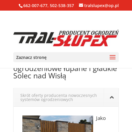
662-007-677, 502-538-357
tralslupex@op.pl
Zaznacz stronę
Ogrodzenia, bloczki, pustaki
ogrodzeniowe łupane i gładkie
Solec nad Wisłą
Skrót oferty producenta nowoczesnych
systemów ogrodzeniowych
Jako