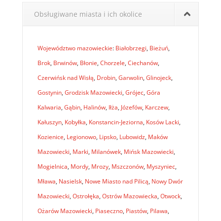
Obsługiwane miasta i ich okolice
Województwo mazowieckie
:
Białobrzegi
,
Bieżuń
,
Brok
,
Brwinów
,
Błonie
,
Chorzele
,
Ciechanów
,
Czerwińsk nad Wisłą
,
Drobin
,
Garwolin
,
Glinojeck
,
Gostynin
,
Grodzisk Mazowiecki
,
Grójec
,
Góra
Kalwaria
,
Gąbin
,
Halinów
,
Iłża
,
Józefów
,
Karczew
,
Kałuszyn
,
Kobyłka
,
Konstancin-Jeziorna
,
Kosów Lacki
,
Kozienice
,
Legionowo
,
Lipsko
,
Lubowidz
,
Maków
Mazowiecki
,
Marki
,
Milanówek
,
Mińsk Mazowiecki
,
Mogielnica
,
Mordy
,
Mrozy
,
Mszczonów
,
Myszyniec
,
Mława
,
Nasielsk
,
Nowe Miasto nad Pilicą
,
Nowy Dwór
Mazowiecki
,
Ostrołęka
,
Ostrów Mazowiecka
,
Otwock
,
Ożarów Mazowiecki
,
Piaseczno
,
Piastów
,
Pilawa
,