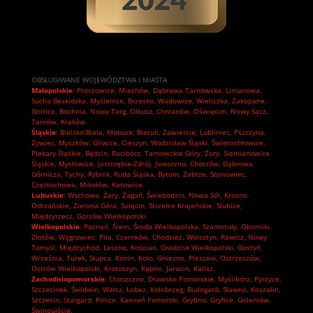
OBSŁUGIWANE WOJEWÓDZTWA I MIASTA
Małopolskie
:
Proszowice
,
Miechów
,
Dąbrowa Tarnowska
,
Limanowa
,
Sucha Beskidzka
,
Myślenice
,
Brzesko
,
Wadowice
,
Wieliczka
,
Zakopane
,
Gorlice
,
Bochnia
,
Nowy Targ
,
Olkusz
,
Chrzanów
,
Oświęcim
,
Nowy Sącz
,
Tarnów
,
Kraków.
Śląskie
:
Bielsko-Biała
,
Kłobuck
,
Bieruń
,
Zawiercie
,
Lubliniec
,
Pszczyna
,
Żywiec
,
Myszków
,
Gliwice
,
Cieszyn
,
Wodzisław Śląski
,
Świętochłowice
,
Piekary Śląskie
,
Będzin
,
Racibórz
,
Tarnowskie Góry
,
Żory
,
Siemianowice
Śląskie
,
Mysłowice
,
Jastrzębie-Zdrój
,
Jaworzno
,
Chorzów
,
Dąbrowa
Górnicza
,
Tychy
,
Rybnik
,
Ruda Śląska
,
Bytom
,
Zabrze
,
Sosnowiec
,
Częstochowa
,
Mikołów
,
Katowice.
Lubuskie
:
Wschowa
,
Żary
,
Żagań
,
Świebodzin
,
Nowa Sól
,
Krosno
Odrzańskie
,
Zielona Góra
,
Sulęcin
,
Strzelce Krajeńskie
,
Słubice
,
Międzyrzecz
,
Gorzów Wielkopolski.
Wielkopolskie
:
Poznań
,
Śrem
,
Środa Wielkopolska
,
Szamotuły
,
Oborniki
,
Złotów
,
Wągrowiec
,
Piła
,
Czarnków
,
Chodzież
,
Wolsztyn
,
Rawicz
,
Nowy
Tomyśl
,
Międzychód
,
Leszno
,
Kościan
,
Grodzisk Wielkopolski
,
Gostyń
,
Września
,
Turek
,
Słupca
,
Konin
,
Koło
,
Gniezno
,
Pleszew
,
Ostrzeszów
,
Ostrów Wielkopolski
,
Krotoszyn
,
Kępno
,
Jarocin
,
Kalisz.
Zachodniopomorskie
:
Choszczno
,
Drawsko Pomorskie
,
Myślibórz
,
Pyrzyce
,
Szczecinek
,
Świdwin
,
Wałcz
,
Łobez
,
Kołobrzeg
,
Białogard
,
Sławno
,
Koszalin
,
Szczecin
,
Stargard
,
Police
,
Kamień Pomorski
,
Gryfino
,
Gryfice
,
Goleniów
,
Świnoujście.