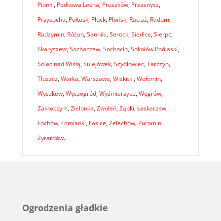
Pionki
,
Podkowa Leśna
,
Pruszków
,
Przasnysz
,
Przysucha
,
Pułtusk
,
Płock
,
Płońsk
,
Raciąż
,
Radom
,
Radzymin
,
Różan
,
Sanniki
,
Serock
,
Siedlce
,
Sierpc
,
Skaryszew
,
Sochaczew
,
Sochocin
,
Sokołów Podlaski
,
Solec nad Wisłą
,
Sulejówek
,
Szydłowiec
,
Tarczyn
,
Tłuszcz
,
Warka
,
Warszawa
,
Wiskitki
,
Wołomin
,
Wyszków
,
Wyszogród
,
Wyśmierzyce
,
Węgrów
,
Zakroczym
,
Zielonka
,
Zwoleń
,
Ząbki
,
Łaskarzew
,
Łochów
,
Łomianki
,
Łosice
,
Żelechów
,
Żuromin
,
Żyrardów
.
Ogrodzenia gładkie