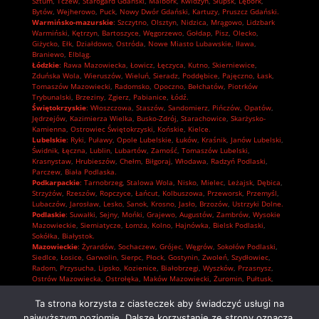
Sztum
,
Tczew
,
Starogard Gdański
,
Malbork
,
Kwidzyn
,
Słupsk
,
Lębork
,
Bytów
,
Wejherowo
,
Puck
,
Nowy Dwór Gdański
,
Kartuzy
,
Pruszcz Gdański.
Warmińsko-mazurskie
:
Szczytno
,
Olsztyn
,
Nidzica
,
Mrągowo
,
Lidzbark
Warmiński
,
Kętrzyn
,
Bartoszyce
,
Węgorzewo
,
Gołdap
,
Pisz
,
Olecko
,
Giżycko
,
Ełk
,
Działdowo
,
Ostróda
,
Nowe Miasto Lubawskie
,
Iława
,
Braniewo
,
Elbląg.
Łódzkie
:
Rawa Mazowiecka
,
Łowicz
,
Łęczyca
,
Kutno
,
Skierniewice
,
Zduńska Wola
,
Wieruszów
,
Wieluń
,
Sieradz
,
Poddębice
,
Pajęczno
,
Łask
,
Tomaszów Mazowiecki
,
Radomsko
,
Opoczno
,
Bełchatów
,
Piotrków
Trybunalski
,
Brzeziny
,
Zgierz
,
Pabianice
,
Łódź.
Świętokrzyskie
:
Włoszczowa
,
Staszów
,
Sandomierz
,
Pińczów
,
Opatów
,
Jędrzejów
,
Kazimierza Wielka
,
Busko-Zdrój
,
Starachowice
,
Skarżysko-
Kamienna
,
Ostrowiec Świętokrzyski
,
Końskie
,
Kielce.
Lubelskie
:
Ryki
,
Puławy
,
Opole Lubelskie
,
Łuków
,
Kraśnik
,
Janów Lubelski
,
Świdnik
,
Łęczna
,
Lublin
,
Lubartów
,
Zamość
,
Tomaszów Lubelski
,
Krasnystaw
,
Hrubieszów
,
Chełm
,
Biłgoraj
,
Włodawa
,
Radzyń Podlaski
,
Parczew
,
Biała Podlaska.
Podkarpackie
:
Tarnobrzeg
,
Stalowa Wola
,
Nisko
,
Mielec
,
Leżajsk
,
Dębica
,
Strzyżów
,
Rzeszów
,
Ropczyce
,
Łańcut
,
Kolbuszowa
,
Przeworsk
,
Przemyśl
,
Lubaczów
,
Jarosław
,
Lesko
,
Sanok
,
Krosno
,
Jasło
,
Brzozów
,
Ustrzyki Dolne.
Podlaskie
:
Suwałki
,
Sejny
,
Mońki
,
Grajewo
,
Augustów
,
Zambrów
,
Wysokie
Mazowieckie
,
Siemiatycze
,
Łomża
,
Kolno
,
Hajnówka
,
Bielsk Podlaski
,
Sokółka
,
Białystok.
Mazowieckie
:
Żyrardów
,
Sochaczew
,
Grójec
,
Węgrów
,
Sokołów Podlaski
,
Siedlce
,
Łosice
,
Garwolin
,
Sierpc
,
Płock
,
Gostynin
,
Zwoleń
,
Szydłowiec
,
Radom
,
Przysucha
,
Lipsko
,
Kozienice
,
Białobrzegi
,
Wyszków
,
Przasnysz
,
Ostrów Mazowiecka
,
Ostrołęka
,
Maków Mazowiecki
,
Żuromin
,
Pułtusk
,
Płońsk
,
Mława
,
Ciechanów
,
Pruszków
,
Piaseczno
,
Nowy Dwór Mazowiecki
,
Grodzisk Mazowiecki
,
Wołomin
,
Otwock
,
Mińsk Mazowiecki
,
Legionowo
,
Ta strona korzysta z ciasteczek aby świadczyć usługi na
Warszawa.
najwyższym poziomie. Dalsze korzystanie ze strony oznacza,