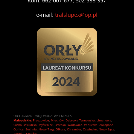
Kom: 662-007-677, 502-538-357
e-mail:
tralslupex@op.pl
OBSŁUGIWANE WOJEWÓDZTWA I MIASTA
Małopolskie
:
Proszowice
,
Miechów
,
Dąbrowa Tarnowska
,
Limanowa
,
Sucha Beskidzka
,
Myślenice
,
Brzesko
,
Wadowice
,
Wieliczka
,
Zakopane
,
Gorlice
,
Bochnia
,
Nowy Targ
,
Olkusz
,
Chrzanów
,
Oświęcim
,
Nowy Sącz
,
Tarnów
,
Kraków.