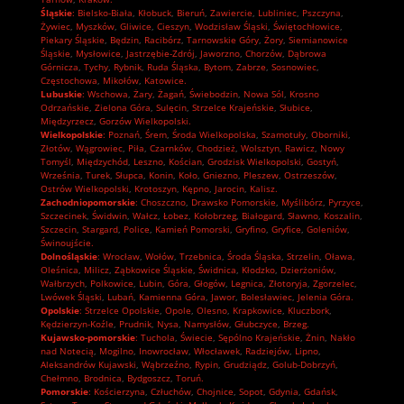
Śląskie
:
Bielsko-Biała
,
Kłobuck
,
Bieruń
,
Zawiercie
,
Lubliniec
,
Pszczyna
,
Żywiec
,
Myszków
,
Gliwice
,
Cieszyn
,
Wodzisław Śląski
,
Świętochłowice
,
Piekary Śląskie
,
Będzin
,
Racibórz
,
Tarnowskie Góry
,
Żory
,
Siemianowice
Śląskie
,
Mysłowice
,
Jastrzębie-Zdrój
,
Jaworzno
,
Chorzów
,
Dąbrowa
Górnicza
,
Tychy
,
Rybnik
,
Ruda Śląska
,
Bytom
,
Zabrze
,
Sosnowiec
,
Częstochowa
,
Mikołów
,
Katowice.
Lubuskie
:
Wschowa
,
Żary
,
Żagań
,
Świebodzin
,
Nowa Sól
,
Krosno
Odrzańskie
,
Zielona Góra
,
Sulęcin
,
Strzelce Krajeńskie
,
Słubice
,
Międzyrzecz
,
Gorzów Wielkopolski.
Wielkopolskie
:
Poznań
,
Śrem
,
Środa Wielkopolska
,
Szamotuły
,
Oborniki
,
Złotów
,
Wągrowiec
,
Piła
,
Czarnków
,
Chodzież
,
Wolsztyn
,
Rawicz
,
Nowy
Tomyśl
,
Międzychód
,
Leszno
,
Kościan
,
Grodzisk Wielkopolski
,
Gostyń
,
Września
,
Turek
,
Słupca
,
Konin
,
Koło
,
Gniezno
,
Pleszew
,
Ostrzeszów
,
Ostrów Wielkopolski
,
Krotoszyn
,
Kępno
,
Jarocin
,
Kalisz.
Zachodniopomorskie
:
Choszczno
,
Drawsko Pomorskie
,
Myślibórz
,
Pyrzyce
,
Szczecinek
,
Świdwin
,
Wałcz
,
Łobez
,
Kołobrzeg
,
Białogard
,
Sławno
,
Koszalin
,
Szczecin
,
Stargard
,
Police
,
Kamień Pomorski
,
Gryfino
,
Gryfice
,
Goleniów
,
Świnoujście.
Dolnośląskie
:
Wrocław
,
Wołów
,
Trzebnica
,
Środa Śląska
,
Strzelin
,
Oława
,
Oleśnica
,
Milicz
,
Ząbkowice Śląskie
,
Świdnica
,
Kłodzko
,
Dzierżoniów
,
Wałbrzych
,
Polkowice
,
Lubin
,
Góra
,
Głogów
,
Legnica
,
Złotoryja
,
Zgorzelec
,
Lwówek Śląski
,
Lubań
,
Kamienna Góra
,
Jawor
,
Bolesławiec
,
Jelenia Góra.
Opolskie
:
Strzelce Opolskie
,
Opole
,
Olesno
,
Krapkowice
,
Kluczbork
,
Kędzierzyn-Koźle
,
Prudnik
,
Nysa
,
Namysłów
,
Głubczyce
,
Brzeg.
Kujawsko-pomorskie
:
Tuchola
,
Świecie
,
Sępólno Krajeńskie
,
Żnin
,
Nakło
nad Notecią
,
Mogilno
,
Inowrocław
,
Włocławek
,
Radziejów
,
Lipno
,
Aleksandrów Kujawski
,
Wąbrzeźno
,
Rypin
,
Grudziądz
,
Golub-Dobrzyń
,
Chełmno
,
Brodnica
,
Bydgoszcz
,
Toruń.
Pomorskie
:
Kościerzyna
,
Człuchów
,
Chojnice
,
Sopot
,
Gdynia
,
Gdańsk
,