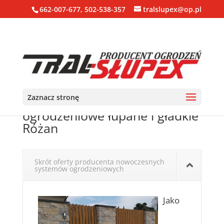
662-007-677, 502-538-357
tralslupex@op.pl
Zaznacz stronę
Ogrodzenia, bloczki, pustaki
ogrodzeniowe łupane i gładkie
Różan
Skrót oferty producenta nowoczesnych
systemów ogrodzeniowych
Jako