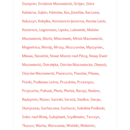
Gostynin
,
Grodzisk Mazowiecki
,
Grójec
,
Góra
Kalwaria
,
Gąbin
,
Halinów
,
Iłża
,
Józefów
,
Karczew
,
Kałuszyn
,
Kobyłka
,
Konstancin-Jeziorna
,
Kosów Lacki
,
Kozienice
,
Legionowo
,
Lipsko
,
Lubowidz
,
Maków
Mazowiecki
,
Marki
,
Milanówek
,
Mińsk Mazowiecki
,
Mogielnica
,
Mordy
,
Mrozy
,
Mszczonów
,
Myszyniec
,
Mława
,
Nasielsk
,
Nowe Miasto nad Pilicą
,
Nowy Dwór
Mazowiecki
,
Ostrołęka
,
Ostrów Mazowiecka
,
Otwock
,
Ożarów Mazowiecki
,
Piaseczno
,
Piastów
,
Pilawa
,
Pionki
,
Podkowa Leśna
,
Pruszków
,
Przasnysz
,
Przysucha
,
Pułtusk
,
Płock
,
Płońsk
,
Raciąż
,
Radom
,
Radzymin
,
Różan
,
Sanniki
,
Serock
,
Siedlce
,
Sierpc
,
Skaryszew
,
Sochaczew
,
Sochocin
,
Sokołów Podlaski
,
Solec nad Wisłą
,
Sulejówek
,
Szydłowiec
,
Tarczyn
,
Tłuszcz
,
Warka
,
Warszawa
,
Wiskitki
,
Wołomin
,