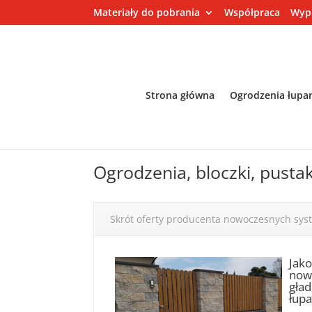
Materiały do pobrania
Współpraca
Wyp
Strona główna
Ogrodzenia łupa
Ogrodzenia, bloczki, pusta
Skrót oferty producenta nowoczesnych sy
Jak
nowo
gład
łupa