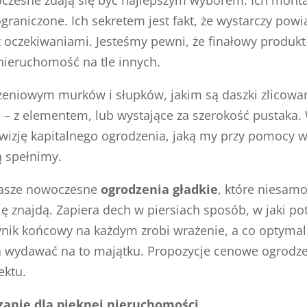
ograniczone. Ich sekretem jest fakt, że wystarczy pow
 oczekiwaniami. Jesteśmy pewni, że finałowy produkt
nieruchomość na tle innych.
zeniowym murków i słupków, jakim są daszki zlicowa
– z elementem, lub wystające za szerokość pustaka. 
 wizję kapitalnego ogrodzenia, jaką my przy pomocy w
 spełnimy.
nasze nowoczesne
ogrodzenia gładkie
, które niesam
 znajdą. Zapiera dech w piersiach sposób, w jaki pot
nik końcowy na każdym zrobi wrażenie, a co optymaln
a wydawać na to majątku. Propozycje cenowe ogrodze
ektu.
zanie dla pięknej nieruchomości