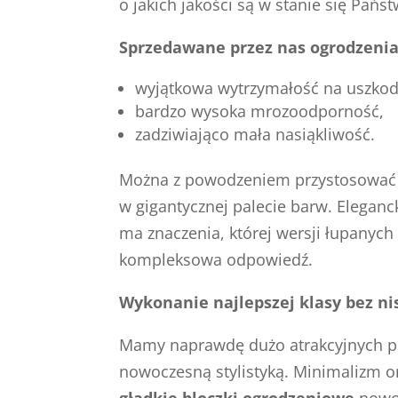
o jakich jakości są w stanie się Pańs
Sprzedawane przez nas ogrodzenia
wyjątkowa wytrzymałość na uszkod
bardzo wysoka mrozoodporność,
zadziwiająco mała nasiąkliwość.
Można z powodzeniem przystosować ł
w gigantycznej palecie barw. Elegan
ma znaczenia, której wersji łupanych
kompleksowa odpowiedź.
Wykonanie najlepszej klasy bez ni
Mamy naprawdę dużo atrakcyjnych prop
nowoczesną stylistyką. Minimalizm or
gładkie bloczki ogrodzeniowe
nowoc