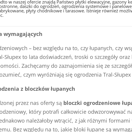
dto w naszej ofercie znajdą Państwo płytki elewacyjne, gazony
ostronne, daszki do ogrodzeń, ogrodzenia systemowe i panelowe,
abrykowane, płyty chodnikowe i tarasowe. Istnieje również możli
c.
dla wymagających
eniowych – bez względu na to, czy łupanych, czy wsp
al-Słupex to lata doświadczeń, troski o szczegóły ora
omości. Zachęcamy do zaznajomienia się ze szczegółam
zumieć, czym wyróżniają się ogrodzenia Tral-Słupex 
rodzenia z bloczków łupanych
onej przez nas oferty są
bloczki ogrodzeniowe łu
rodzeniowy, który potrafi całkowicie odwzorowywać n
Jednakowo należałoby wtrącić, z jak różnymi formami
emu. Bez względu na to, jakie bloki łupane są wymag