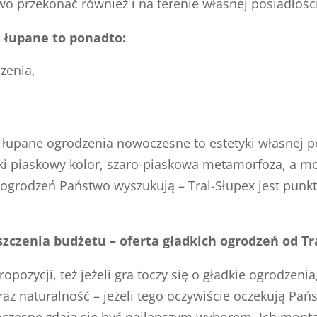
two przekonać również i na terenie własnej posiadłośc
 łupane to ponadto:
zenia,
upane ogrodzenia nowoczesne to estetyki własnej p
cki piaskowy kolor, szaro-piaskowa metamorfoza, a m
 ogrodzeń Państwo wyszukują – Tral-Słupex jest punkt
szczenia budżetu – oferta gładkich ogrodzeń od Tr
ozycji, też jeżeli gra toczy się o gładkie ogrodzeni
az naturalność – jeżeli tego oczywiście oczekują Pa
zesne zdają się być najlepszym wyborem. Ich montaż