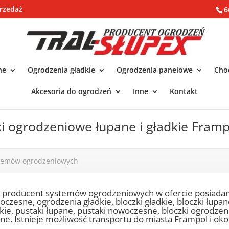
rzedaż
6
ne
Ogrodzenia gładkie
Ogrodzenia panelowe
Chod
Akcesoria do ogrodzeń
Inne
Kontakt
ki ogrodzeniowe łupane i gładkie Framp
stemów ogrodzeniowych
o producent systemów ogrodzeniowych w ofercie posiada
czesne, ogrodzenia gładkie, bloczki gładkie, bloczki łupa
kie, pustaki łupane, pustaki nowoczesne, bloczki ogrodze
ne. Istnieje możliwość transportu do miasta Frampol i okol