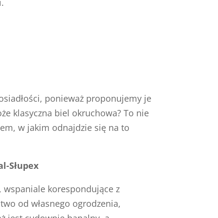
i.
osiadłości, ponieważ proponujemy je
oże klasyczna biel okruchowa? To nie
em, w jakim odnajdzie się na to
al-Słupex
a, wspaniale korespondujące z
ństwo od własnego ogrodzenia,
 jest cudownie banalny, a