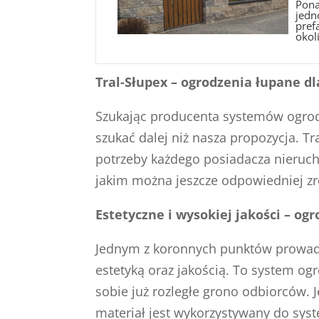
Pona
jedn
pref
okoli
Tral-Słupex – ogrodzenia łupane 
Szukając producenta systemów ogrodz
szukać dalej niż nasza propozycja. Tr
potrzeby każdego posiadacza nieruch
jakim można jeszcze odpowiedniej zro
Estetyczne i wysokiej jakości – og
Jednym z koronnych punktów prowadz
estetyką oraz jakością. To system og
sobie już rozległe grono odbiorców. 
materiał jest wykorzystywany do syst