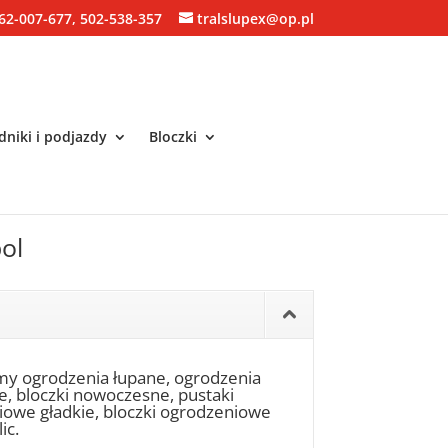
62-007-677, 502-538-357
tralslupex@op.pl
niki i podjazdy
Bloczki
ol
my ogrodzenia łupane, ogrodzenia
ne, bloczki nowoczesne, pustaki
niowe gładkie, bloczki ogrodzeniowe
ic.