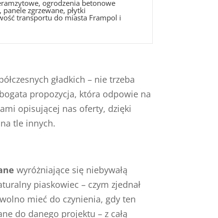
 keramzytowe, ogrodzenia betonowe
 panele zgrzewane, płytki
wość transportu do miasta Frampol i
ółczesnych gładkich – nie trzeba
z bogata propozycja, która odpowie na
i opisującej nas oferty, dzięki
na tle innych.
pane
wyróżniające się niebywałą
aturalny piaskowiec – czym zjednał
 wolno mieć do czynienia, gdy ten
ane do danego projektu – z całą