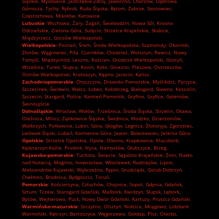
Śląskie
,
Mysłowice
,
Jastrzębie-Zdrój
,
Jaworzno
,
Chorzów
,
Dąbrowa
Górnicza
,
Tychy
,
Rybnik
,
Ruda Śląska
,
Bytom
,
Zabrze
,
Sosnowiec
,
Częstochowa
,
Mikołów
,
Katowice.
Lubuskie
:
Wschowa
,
Żary
,
Żagań
,
Świebodzin
,
Nowa Sól
,
Krosno
Odrzańskie
,
Zielona Góra
,
Sulęcin
,
Strzelce Krajeńskie
,
Słubice
,
Międzyrzecz
,
Gorzów Wielkopolski.
Wielkopolskie
:
Poznań
,
Śrem
,
Środa Wielkopolska
,
Szamotuły
,
Oborniki
,
Złotów
,
Wągrowiec
,
Piła
,
Czarnków
,
Chodzież
,
Wolsztyn
,
Rawicz
,
Nowy
Tomyśl
,
Międzychód
,
Leszno
,
Kościan
,
Grodzisk Wielkopolski
,
Gostyń
,
Września
,
Turek
,
Słupca
,
Konin
,
Koło
,
Gniezno
,
Pleszew
,
Ostrzeszów
,
Ostrów Wielkopolski
,
Krotoszyn
,
Kępno
,
Jarocin
,
Kalisz.
Zachodniopomorskie
:
Choszczno
,
Drawsko Pomorskie
,
Myślibórz
,
Pyrzyce
,
Szczecinek
,
Świdwin
,
Wałcz
,
Łobez
,
Kołobrzeg
,
Białogard
,
Sławno
,
Koszalin
,
Szczecin
,
Stargard
,
Police
,
Kamień Pomorski
,
Gryfino
,
Gryfice
,
Goleniów
,
Świnoujście.
Dolnośląskie
:
Wrocław
,
Wołów
,
Trzebnica
,
Środa Śląska
,
Strzelin
,
Oława
,
Oleśnica
,
Milicz
,
Ząbkowice Śląskie
,
Świdnica
,
Kłodzko
,
Dzierżoniów
,
Wałbrzych
,
Polkowice
,
Lubin
,
Góra
,
Głogów
,
Legnica
,
Złotoryja
,
Zgorzelec
,
Lwówek Śląski
,
Lubań
,
Kamienna Góra
,
Jawor
,
Bolesławiec
,
Jelenia Góra.
Opolskie
:
Strzelce Opolskie
,
Opole
,
Olesno
,
Krapkowice
,
Kluczbork
,
Kędzierzyn-Koźle
,
Prudnik
,
Nysa
,
Namysłów
,
Głubczyce
,
Brzeg.
Kujawsko-pomorskie
:
Tuchola
,
Świecie
,
Sępólno Krajeńskie
,
Żnin
,
Nakło
nad Notecią
,
Mogilno
,
Inowrocław
,
Włocławek
,
Radziejów
,
Lipno
,
Aleksandrów Kujawski
,
Wąbrzeźno
,
Rypin
,
Grudziądz
,
Golub-Dobrzyń
,
Chełmno
,
Brodnica
,
Bydgoszcz
,
Toruń.
Pomorskie
:
Kościerzyna
,
Człuchów
,
Chojnice
,
Sopot
,
Gdynia
,
Gdańsk
,
Sztum
,
Tczew
,
Starogard Gdański
,
Malbork
,
Kwidzyn
,
Słupsk
,
Lębork
,
Bytów
,
Wejherowo
,
Puck
,
Nowy Dwór Gdański
,
Kartuzy
,
Pruszcz Gdański.
Warmińsko-mazurskie
:
Szczytno
,
Olsztyn
,
Nidzica
,
Mrągowo
,
Lidzbark
Warmiński
,
Kętrzyn
,
Bartoszyce
,
Węgorzewo
,
Gołdap
,
Pisz
,
Olecko
,