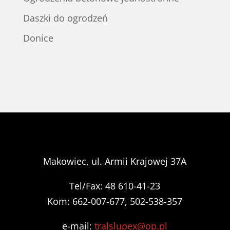
Daszki do ogrodzeń
Donice
Makowiec, ul. Armii Krajowej 37A
Tel/Fax: 48 610-41-23
Kom: 662-007-677, 502-538-357
e-mail:
tralslupex@op.pl