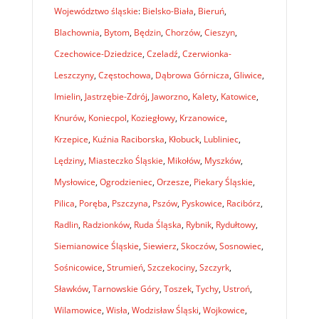
Województwo śląskie
:
Bielsko-Biała
,
Bieruń
,
Blachownia
,
Bytom
,
Będzin
,
Chorzów
,
Cieszyn
,
Czechowice-Dziedzice
,
Czeladź
,
Czerwionka-
Leszczyny
,
Częstochowa
,
Dąbrowa Górnicza
,
Gliwice
,
Imielin
,
Jastrzębie-Zdrój
,
Jaworzno
,
Kalety
,
Katowice
,
Knurów
,
Koniecpol
,
Koziegłowy
,
Krzanowice
,
Krzepice
,
Kuźnia Raciborska
,
Kłobuck
,
Lubliniec
,
Lędziny
,
Miasteczko Śląskie
,
Mikołów
,
Myszków
,
Mysłowice
,
Ogrodzieniec
,
Orzesze
,
Piekary Śląskie
,
Pilica
,
Poręba
,
Pszczyna
,
Pszów
,
Pyskowice
,
Racibórz
,
Radlin
,
Radzionków
,
Ruda Śląska
,
Rybnik
,
Rydułtowy
,
Siemianowice Śląskie
,
Siewierz
,
Skoczów
,
Sosnowiec
,
Sośnicowice
,
Strumień
,
Szczekociny
,
Szczyrk
,
Sławków
,
Tarnowskie Góry
,
Toszek
,
Tychy
,
Ustroń
,
Wilamowice
,
Wisła
,
Wodzisław Śląski
,
Wojkowice
,