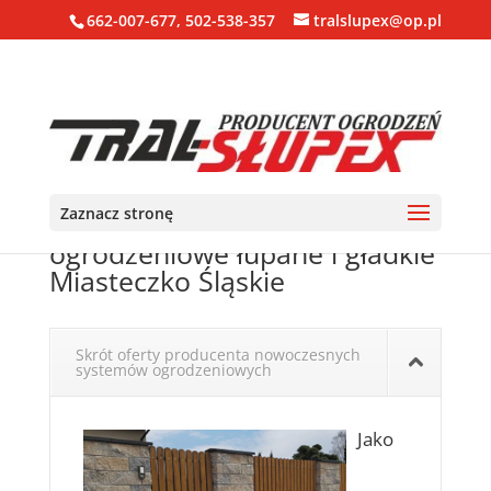
662-007-677, 502-538-357
tralslupex@op.pl
Zaznacz stronę
Ogrodzenia, bloczki, pustaki
ogrodzeniowe łupane i gładkie
Miasteczko Śląskie
Skrót oferty producenta nowoczesnych
systemów ogrodzeniowych
Jako