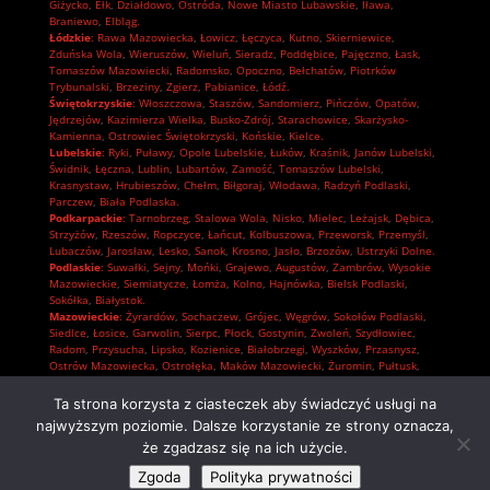
Giżycko
,
Ełk
,
Działdowo
,
Ostróda
,
Nowe Miasto Lubawskie
,
Iława
,
Braniewo
,
Elbląg.
Łódzkie
:
Rawa Mazowiecka
,
Łowicz
,
Łęczyca
,
Kutno
,
Skierniewice
,
Zduńska Wola
,
Wieruszów
,
Wieluń
,
Sieradz
,
Poddębice
,
Pajęczno
,
Łask
,
Tomaszów Mazowiecki
,
Radomsko
,
Opoczno
,
Bełchatów
,
Piotrków
Trybunalski
,
Brzeziny
,
Zgierz
,
Pabianice
,
Łódź.
Świętokrzyskie
:
Włoszczowa
,
Staszów
,
Sandomierz
,
Pińczów
,
Opatów
,
Jędrzejów
,
Kazimierza Wielka
,
Busko-Zdrój
,
Starachowice
,
Skarżysko-
Kamienna
,
Ostrowiec Świętokrzyski
,
Końskie
,
Kielce.
Lubelskie
:
Ryki
,
Puławy
,
Opole Lubelskie
,
Łuków
,
Kraśnik
,
Janów Lubelski
,
Świdnik
,
Łęczna
,
Lublin
,
Lubartów
,
Zamość
,
Tomaszów Lubelski
,
Krasnystaw
,
Hrubieszów
,
Chełm
,
Biłgoraj
,
Włodawa
,
Radzyń Podlaski
,
Parczew
,
Biała Podlaska.
Podkarpackie
:
Tarnobrzeg
,
Stalowa Wola
,
Nisko
,
Mielec
,
Leżajsk
,
Dębica
,
Strzyżów
,
Rzeszów
,
Ropczyce
,
Łańcut
,
Kolbuszowa
,
Przeworsk
,
Przemyśl
,
Lubaczów
,
Jarosław
,
Lesko
,
Sanok
,
Krosno
,
Jasło
,
Brzozów
,
Ustrzyki Dolne.
Podlaskie
:
Suwałki
,
Sejny
,
Mońki
,
Grajewo
,
Augustów
,
Zambrów
,
Wysokie
Mazowieckie
,
Siemiatycze
,
Łomża
,
Kolno
,
Hajnówka
,
Bielsk Podlaski
,
Sokółka
,
Białystok.
Mazowieckie
:
Żyrardów
,
Sochaczew
,
Grójec
,
Węgrów
,
Sokołów Podlaski
,
Siedlce
,
Łosice
,
Garwolin
,
Sierpc
,
Płock
,
Gostynin
,
Zwoleń
,
Szydłowiec
,
Radom
,
Przysucha
,
Lipsko
,
Kozienice
,
Białobrzegi
,
Wyszków
,
Przasnysz
,
Ostrów Mazowiecka
,
Ostrołęka
,
Maków Mazowiecki
,
Żuromin
,
Pułtusk
,
Płońsk
,
Mława
,
Ciechanów
,
Pruszków
,
Piaseczno
,
Nowy Dwór Mazowiecki
,
Grodzisk Mazowiecki
,
Wołomin
,
Otwock
,
Mińsk Mazowiecki
,
Legionowo
,
Ta strona korzysta z ciasteczek aby świadczyć usługi na
Warszawa.
najwyższym poziomie. Dalsze korzystanie ze strony oznacza,
że zgadzasz się na ich użycie.
Zgoda
Polityka prywatności