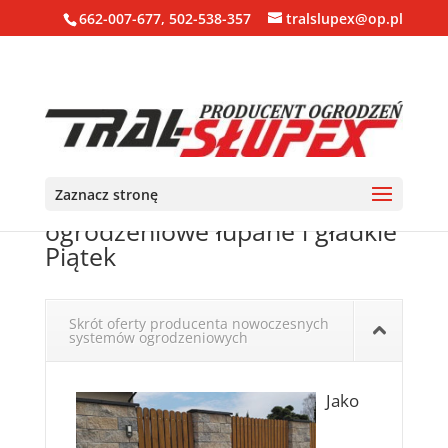
662-007-677, 502-538-357
tralslupex@op.pl
Zaznacz stronę
Ogrodzenia, bloczki, pustaki
ogrodzeniowe łupane i gładkie
Piątek
Skrót oferty producenta nowoczesnych
systemów ogrodzeniowych
Jako