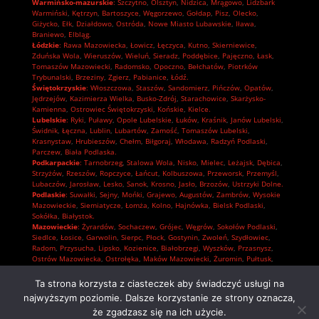
Warmińsko-mazurskie
:
Szczytno
,
Olsztyn
,
Nidzica
,
Mrągowo
,
Lidzbark
Warmiński
,
Kętrzyn
,
Bartoszyce
,
Węgorzewo
,
Gołdap
,
Pisz
,
Olecko
,
Giżycko
,
Ełk
,
Działdowo
,
Ostróda
,
Nowe Miasto Lubawskie
,
Iława
,
Braniewo
,
Elbląg.
Łódzkie
:
Rawa Mazowiecka
,
Łowicz
,
Łęczyca
,
Kutno
,
Skierniewice
,
Zduńska Wola
,
Wieruszów
,
Wieluń
,
Sieradz
,
Poddębice
,
Pajęczno
,
Łask
,
Tomaszów Mazowiecki
,
Radomsko
,
Opoczno
,
Bełchatów
,
Piotrków
Trybunalski
,
Brzeziny
,
Zgierz
,
Pabianice
,
Łódź.
Świętokrzyskie
:
Włoszczowa
,
Staszów
,
Sandomierz
,
Pińczów
,
Opatów
,
Jędrzejów
,
Kazimierza Wielka
,
Busko-Zdrój
,
Starachowice
,
Skarżysko-
Kamienna
,
Ostrowiec Świętokrzyski
,
Końskie
,
Kielce.
Lubelskie
:
Ryki
,
Puławy
,
Opole Lubelskie
,
Łuków
,
Kraśnik
,
Janów Lubelski
,
Świdnik
,
Łęczna
,
Lublin
,
Lubartów
,
Zamość
,
Tomaszów Lubelski
,
Krasnystaw
,
Hrubieszów
,
Chełm
,
Biłgoraj
,
Włodawa
,
Radzyń Podlaski
,
Parczew
,
Biała Podlaska.
Podkarpackie
:
Tarnobrzeg
,
Stalowa Wola
,
Nisko
,
Mielec
,
Leżajsk
,
Dębica
,
Strzyżów
,
Rzeszów
,
Ropczyce
,
Łańcut
,
Kolbuszowa
,
Przeworsk
,
Przemyśl
,
Lubaczów
,
Jarosław
,
Lesko
,
Sanok
,
Krosno
,
Jasło
,
Brzozów
,
Ustrzyki Dolne.
Podlaskie
:
Suwałki
,
Sejny
,
Mońki
,
Grajewo
,
Augustów
,
Zambrów
,
Wysokie
Mazowieckie
,
Siemiatycze
,
Łomża
,
Kolno
,
Hajnówka
,
Bielsk Podlaski
,
Sokółka
,
Białystok.
Mazowieckie
:
Żyrardów
,
Sochaczew
,
Grójec
,
Węgrów
,
Sokołów Podlaski
,
Siedlce
,
Łosice
,
Garwolin
,
Sierpc
,
Płock
,
Gostynin
,
Zwoleń
,
Szydłowiec
,
Radom
,
Przysucha
,
Lipsko
,
Kozienice
,
Białobrzegi
,
Wyszków
,
Przasnysz
,
Ostrów Mazowiecka
,
Ostrołęka
,
Maków Mazowiecki
,
Żuromin
,
Pułtusk
,
Płońsk
,
Mława
,
Ciechanów
,
Pruszków
,
Piaseczno
,
Nowy Dwór Mazowiecki
,
Grodzisk Mazowiecki
,
Wołomin
,
Otwock
,
Mińsk Mazowiecki
,
Legionowo
,
Ta strona korzysta z ciasteczek aby świadczyć usługi na
Warszawa.
najwyższym poziomie. Dalsze korzystanie ze strony oznacza,
że zgadzasz się na ich użycie.