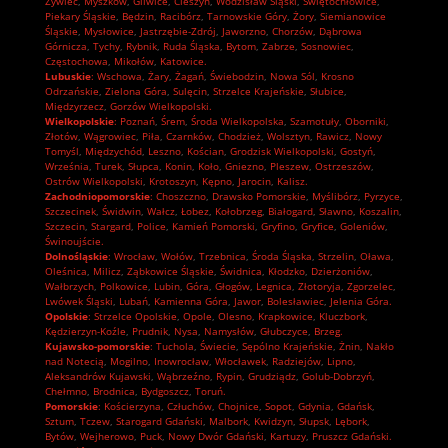
Żywiec
,
Myszków
,
Gliwice
,
Cieszyn
,
Wodzisław Śląski
,
Świętochłowice
,
Piekary Śląskie
,
Będzin
,
Racibórz
,
Tarnowskie Góry
,
Żory
,
Siemianowice
Śląskie
,
Mysłowice
,
Jastrzębie-Zdrój
,
Jaworzno
,
Chorzów
,
Dąbrowa
Górnicza
,
Tychy
,
Rybnik
,
Ruda Śląska
,
Bytom
,
Zabrze
,
Sosnowiec
,
Częstochowa
,
Mikołów
,
Katowice.
Lubuskie
:
Wschowa
,
Żary
,
Żagań
,
Świebodzin
,
Nowa Sól
,
Krosno
Odrzańskie
,
Zielona Góra
,
Sulęcin
,
Strzelce Krajeńskie
,
Słubice
,
Międzyrzecz
,
Gorzów Wielkopolski.
Wielkopolskie
:
Poznań
,
Śrem
,
Środa Wielkopolska
,
Szamotuły
,
Oborniki
,
Złotów
,
Wągrowiec
,
Piła
,
Czarnków
,
Chodzież
,
Wolsztyn
,
Rawicz
,
Nowy
Tomyśl
,
Międzychód
,
Leszno
,
Kościan
,
Grodzisk Wielkopolski
,
Gostyń
,
Września
,
Turek
,
Słupca
,
Konin
,
Koło
,
Gniezno
,
Pleszew
,
Ostrzeszów
,
Ostrów Wielkopolski
,
Krotoszyn
,
Kępno
,
Jarocin
,
Kalisz.
Zachodniopomorskie
:
Choszczno
,
Drawsko Pomorskie
,
Myślibórz
,
Pyrzyce
,
Szczecinek
,
Świdwin
,
Wałcz
,
Łobez
,
Kołobrzeg
,
Białogard
,
Sławno
,
Koszalin
,
Szczecin
,
Stargard
,
Police
,
Kamień Pomorski
,
Gryfino
,
Gryfice
,
Goleniów
,
Świnoujście.
Dolnośląskie
:
Wrocław
,
Wołów
,
Trzebnica
,
Środa Śląska
,
Strzelin
,
Oława
,
Oleśnica
,
Milicz
,
Ząbkowice Śląskie
,
Świdnica
,
Kłodzko
,
Dzierżoniów
,
Wałbrzych
,
Polkowice
,
Lubin
,
Góra
,
Głogów
,
Legnica
,
Złotoryja
,
Zgorzelec
,
Lwówek Śląski
,
Lubań
,
Kamienna Góra
,
Jawor
,
Bolesławiec
,
Jelenia Góra.
Opolskie
:
Strzelce Opolskie
,
Opole
,
Olesno
,
Krapkowice
,
Kluczbork
,
Kędzierzyn-Koźle
,
Prudnik
,
Nysa
,
Namysłów
,
Głubczyce
,
Brzeg.
Kujawsko-pomorskie
:
Tuchola
,
Świecie
,
Sępólno Krajeńskie
,
Żnin
,
Nakło
nad Notecią
,
Mogilno
,
Inowrocław
,
Włocławek
,
Radziejów
,
Lipno
,
Aleksandrów Kujawski
,
Wąbrzeźno
,
Rypin
,
Grudziądz
,
Golub-Dobrzyń
,
Chełmno
,
Brodnica
,
Bydgoszcz
,
Toruń.
Pomorskie
:
Kościerzyna
,
Człuchów
,
Chojnice
,
Sopot
,
Gdynia
,
Gdańsk
,
Sztum
,
Tczew
,
Starogard Gdański
,
Malbork
,
Kwidzyn
,
Słupsk
,
Lębork
,
Bytów
,
Wejherowo
,
Puck
,
Nowy Dwór Gdański
,
Kartuzy
,
Pruszcz Gdański.