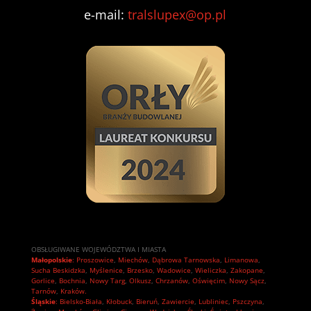
e-mail:
tralslupex@op.pl
OBSŁUGIWANE WOJEWÓDZTWA I MIASTA
Małopolskie
:
Proszowice
,
Miechów
,
Dąbrowa Tarnowska
,
Limanowa
,
Sucha Beskidzka
,
Myślenice
,
Brzesko
,
Wadowice
,
Wieliczka
,
Zakopane
,
Gorlice
,
Bochnia
,
Nowy Targ
,
Olkusz
,
Chrzanów
,
Oświęcim
,
Nowy Sącz
,
Tarnów
,
Kraków.
Śląskie
:
Bielsko-Biała
,
Kłobuck
,
Bieruń
,
Zawiercie
,
Lubliniec
,
Pszczyna
,