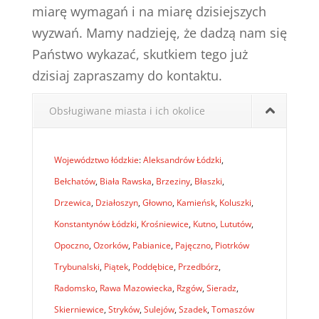
miarę wymagań i na miarę dzisiejszych
wyzwań. Mamy nadzieję, że dadzą nam się
Państwo wykazać, skutkiem tego już
dzisiaj zapraszamy do kontaktu.
Obsługiwane miasta i ich okolice
Województwo łódzkie
:
Aleksandrów Łódzki
,
Bełchatów
,
Biała Rawska
,
Brzeziny
,
Błaszki
,
Drzewica
,
Działoszyn
,
Głowno
,
Kamieńsk
,
Koluszki
,
Konstantynów Łódzki
,
Krośniewice
,
Kutno
,
Lututów
,
Opoczno
,
Ozorków
,
Pabianice
,
Pajęczno
,
Piotrków
Trybunalski
,
Piątek
,
Poddębice
,
Przedbórz
,
Radomsko
,
Rawa Mazowiecka
,
Rzgów
,
Sieradz
,
Skierniewice
,
Stryków
,
Sulejów
,
Szadek
,
Tomaszów