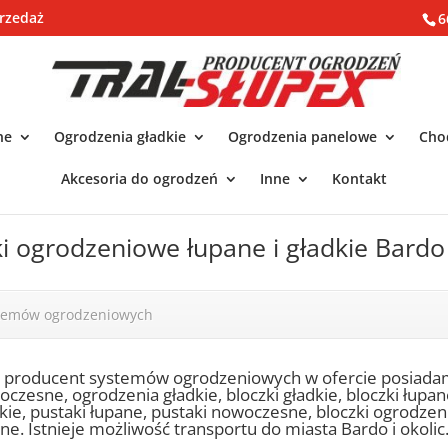
rzedaż
6
ne
Ogrodzenia gładkie
Ogrodzenia panelowe
Chod
Akcesoria do ogrodzeń
Inne
Kontakt
ki ogrodzeniowe łupane i gładkie Bardo
stemów ogrodzeniowych
o producent systemów ogrodzeniowych w ofercie posiada
czesne, ogrodzenia gładkie, bloczki gładkie, bloczki łupa
kie, pustaki łupane, pustaki nowoczesne, bloczki ogrodze
ne. Istnieje możliwość transportu do miasta Bardo i okolic