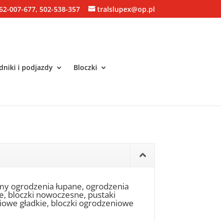
62-007-677, 502-538-357
tralslupex@op.pl
niki i podjazdy
Bloczki
my ogrodzenia łupane, ogrodzenia
ne, bloczki nowoczesne, pustaki
niowe gładkie, bloczki ogrodzeniowe
.