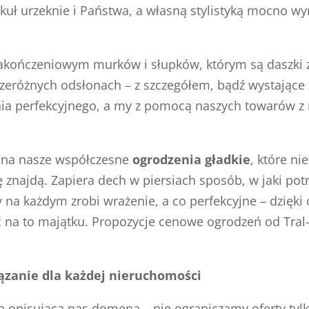
ykuł urzeknie i Państwa, a własną stylistyką mocno w
zakończeniowym murków i słupków, którym są daszki 
rzeróżnych odsłonach – z szczegółem, bądź wystające
nia perfekcyjnego, a my z pomocą naszych towarów z 
ć na nasze współczesne
ogrodzenia gładkie
, które n
znajdą. Zapiera dech w piersiach sposób, w jaki potr
na każdym zrobi wrażenie, a co perfekcyjne – dzięki o
na to majątku. Propozycje cenowe ogrodzeń od Tral-
ązanie dla każdej nieruchomości
są opisującą nas domeną – nie ograniczamy oferty tyl