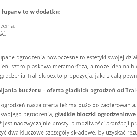
 łupane to w dodatku:
zenia,
ść,
ne ogrodzenia nowoczesne to estetyki swojej działk
cień, szaro-piaskowa metamorfoza, a może idealna bie
rodzenia Tral-Słupex to propozycja, jaka z całą pew
ijania budżetu – oferta gładkich ogrodzeń od Tral
ogrodzeń nasza oferta też ma dużo do zaoferowania. 
d swojego ogrodzenia,
gładkie bloczki ogrodzeniowe
est nadzwyczajnie prosty, a możliwości aranżacji pr
ączyć dwa kluczowe szczegóły składowe, by uzyskać rez