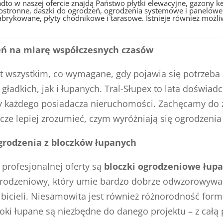
dto w naszej ofercie znajdą Państwo płytki elewacyjne, gazony
ostronne, daszki do ogrodzeń, ogrodzenia systemowe i panelowe,
abrykowane, płyty chodnikowe i tarasowe. Istnieje również możliw
dzeń na miarę współczesnych czasów
t wszystkim, co wymagane, gdy pojawia się potrzeba 
adkich, jak i łupanych. Tral-Słupex to lata doświadcz
y każdego posiadacza nieruchomości. Zachęcamy do z
zcze lepiej zrozumieć, czym wyróżniają się ogrodzenia 
ogrodzenia z bloczków łupanych
profesjonalnej oferty są
bloczki ogrodzeniowe łup
 ogrodzeniowy, który umie bardzo dobrze odwzorowywa
lbicieli. Niesamowita jest również różnorodność for
bloki łupane są niezbędne do danego projektu – z całą