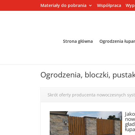
Materiały do pobrania
Współpraca
Wyp
Strona główna
Ogrodzenia łupa
Ogrodzenia, bloczki, pusta
Skrót oferty producenta nowoczesnych sy
Jak
nowo
gład
łupa