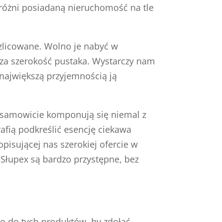
yróżni posiadaną nieruchomość na tle
zlicowane. Wolno je nabyć w
 za szerokość pustaka. Wystarczy nam
największą przyjemnością ją
iesamowicie komponują się niemal z
afią podkreślić esencję ciekawa
pisującej nas szerokiej ofercie w
Słupex są bardzo przystępne, bez
ko do tych produktów, by zdołać