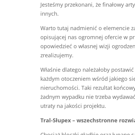
Jesteśmy przekonani, że finałowy art
innych.
Warto tutaj nadmienić o elemencie 
opisującej nas ogromnej ofercie w p
opowiedzieć o własnej wizji ogrodze
zrealizujemy.
Właśnie dlatego należałoby postawi
każdym otoczeniem wśród jakiego się 
nieruchomości. Taki rezultat końcowy 
żadnym wypadku nie trzeba wydawać 
utraty na jakości projektu.
Tral-Słupex – wszechstronne rozwi
Chociaż bloczki gładkie oraz łupane 