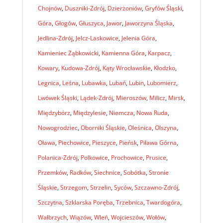
Chojnów
,
Duszniki-Zdrój
,
Dzierżoniów
,
Gryfów Śląski
,
Góra
,
Głogów
,
Głuszyca
,
Jawor
,
Jaworzyna Śląska
,
Jedlina-Zdrój
,
Jelcz-Laskowice
,
Jelenia Góra
,
Kamieniec Ząbkowicki
,
Kamienna Góra
,
Karpacz
,
Kowary
,
Kudowa-Zdrój
,
Kąty Wrocławskie
,
Kłodzko
,
Legnica
,
Leśna
,
Lubawka
,
Lubań
,
Lubin
,
Lubomierz
,
Lwówek Śląski
,
Lądek-Zdrój
,
Mieroszów
,
Milicz
,
Mirsk
,
Międzybórz
,
Międzylesie
,
Niemcza
,
Nowa Ruda
,
Nowogrodziec
,
Oborniki Śląskie
,
Oleśnica
,
Olszyna
,
Oława
,
Piechowice
,
Pieszyce
,
Pieńsk
,
Piława Górna
,
Polanica-Zdrój
,
Polkowice
,
Prochowice
,
Prusice
,
Przemków
,
Radków
,
Siechnice
,
Sobótka
,
Stronie
Śląskie
,
Strzegom
,
Strzelin
,
Syców
,
Szczawno-Zdrój
,
Szczytna
,
Szklarska Poręba
,
Trzebnica
,
Twardogóra
,
Wałbrzych
,
Wiązów
,
Wleń
,
Wojcieszów
,
Wołów
,