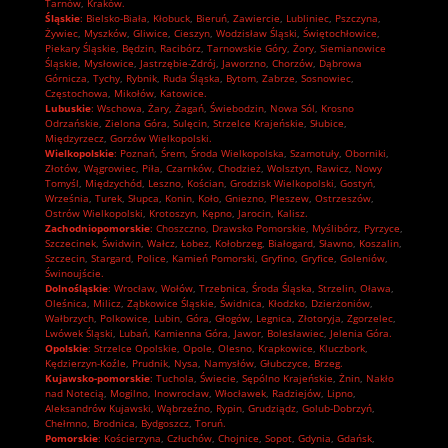
Tarnów
,
Kraków.
Śląskie
:
Bielsko-Biała
,
Kłobuck
,
Bieruń
,
Zawiercie
,
Lubliniec
,
Pszczyna
,
Żywiec
,
Myszków
,
Gliwice
,
Cieszyn
,
Wodzisław Śląski
,
Świętochłowice
,
Piekary Śląskie
,
Będzin
,
Racibórz
,
Tarnowskie Góry
,
Żory
,
Siemianowice
Śląskie
,
Mysłowice
,
Jastrzębie-Zdrój
,
Jaworzno
,
Chorzów
,
Dąbrowa
Górnicza
,
Tychy
,
Rybnik
,
Ruda Śląska
,
Bytom
,
Zabrze
,
Sosnowiec
,
Częstochowa
,
Mikołów
,
Katowice.
Lubuskie
:
Wschowa
,
Żary
,
Żagań
,
Świebodzin
,
Nowa Sól
,
Krosno
Odrzańskie
,
Zielona Góra
,
Sulęcin
,
Strzelce Krajeńskie
,
Słubice
,
Międzyrzecz
,
Gorzów Wielkopolski.
Wielkopolskie
:
Poznań
,
Śrem
,
Środa Wielkopolska
,
Szamotuły
,
Oborniki
,
Złotów
,
Wągrowiec
,
Piła
,
Czarnków
,
Chodzież
,
Wolsztyn
,
Rawicz
,
Nowy
Tomyśl
,
Międzychód
,
Leszno
,
Kościan
,
Grodzisk Wielkopolski
,
Gostyń
,
Września
,
Turek
,
Słupca
,
Konin
,
Koło
,
Gniezno
,
Pleszew
,
Ostrzeszów
,
Ostrów Wielkopolski
,
Krotoszyn
,
Kępno
,
Jarocin
,
Kalisz.
Zachodniopomorskie
:
Choszczno
,
Drawsko Pomorskie
,
Myślibórz
,
Pyrzyce
,
Szczecinek
,
Świdwin
,
Wałcz
,
Łobez
,
Kołobrzeg
,
Białogard
,
Sławno
,
Koszalin
,
Szczecin
,
Stargard
,
Police
,
Kamień Pomorski
,
Gryfino
,
Gryfice
,
Goleniów
,
Świnoujście.
Dolnośląskie
:
Wrocław
,
Wołów
,
Trzebnica
,
Środa Śląska
,
Strzelin
,
Oława
,
Oleśnica
,
Milicz
,
Ząbkowice Śląskie
,
Świdnica
,
Kłodzko
,
Dzierżoniów
,
Wałbrzych
,
Polkowice
,
Lubin
,
Góra
,
Głogów
,
Legnica
,
Złotoryja
,
Zgorzelec
,
Lwówek Śląski
,
Lubań
,
Kamienna Góra
,
Jawor
,
Bolesławiec
,
Jelenia Góra.
Opolskie
:
Strzelce Opolskie
,
Opole
,
Olesno
,
Krapkowice
,
Kluczbork
,
Kędzierzyn-Koźle
,
Prudnik
,
Nysa
,
Namysłów
,
Głubczyce
,
Brzeg.
Kujawsko-pomorskie
:
Tuchola
,
Świecie
,
Sępólno Krajeńskie
,
Żnin
,
Nakło
nad Notecią
,
Mogilno
,
Inowrocław
,
Włocławek
,
Radziejów
,
Lipno
,
Aleksandrów Kujawski
,
Wąbrzeźno
,
Rypin
,
Grudziądz
,
Golub-Dobrzyń
,
Chełmno
,
Brodnica
,
Bydgoszcz
,
Toruń.
Pomorskie
:
Kościerzyna
,
Człuchów
,
Chojnice
,
Sopot
,
Gdynia
,
Gdańsk
,