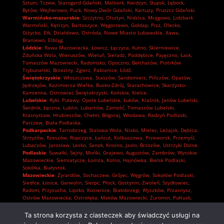
Sztum
,
Tczew
,
Starogard Gdański
,
Malbork
,
Kwidzyn
,
Słupsk
,
Lębork
,
Bytów
,
Wejherowo
,
Puck
,
Nowy Dwór Gdański
,
Kartuzy
,
Pruszcz Gdański.
Warmińsko-mazurskie
:
Szczytno
,
Olsztyn
,
Nidzica
,
Mrągowo
,
Lidzbark
Warmiński
,
Kętrzyn
,
Bartoszyce
,
Węgorzewo
,
Gołdap
,
Pisz
,
Olecko
,
Giżycko
,
Ełk
,
Działdowo
,
Ostróda
,
Nowe Miasto Lubawskie
,
Iława
,
Braniewo
,
Elbląg.
Łódzkie
:
Rawa Mazowiecka
,
Łowicz
,
Łęczyca
,
Kutno
,
Skierniewice
,
Zduńska Wola
,
Wieruszów
,
Wieluń
,
Sieradz
,
Poddębice
,
Pajęczno
,
Łask
,
Tomaszów Mazowiecki
,
Radomsko
,
Opoczno
,
Bełchatów
,
Piotrków
Trybunalski
,
Brzeziny
,
Zgierz
,
Pabianice
,
Łódź.
Świętokrzyskie
:
Włoszczowa
,
Staszów
,
Sandomierz
,
Pińczów
,
Opatów
,
Jędrzejów
,
Kazimierza Wielka
,
Busko-Zdrój
,
Starachowice
,
Skarżysko-
Kamienna
,
Ostrowiec Świętokrzyski
,
Końskie
,
Kielce.
Lubelskie
:
Ryki
,
Puławy
,
Opole Lubelskie
,
Łuków
,
Kraśnik
,
Janów Lubelski
,
Świdnik
,
Łęczna
,
Lublin
,
Lubartów
,
Zamość
,
Tomaszów Lubelski
,
Krasnystaw
,
Hrubieszów
,
Chełm
,
Biłgoraj
,
Włodawa
,
Radzyń Podlaski
,
Parczew
,
Biała Podlaska.
Podkarpackie
:
Tarnobrzeg
,
Stalowa Wola
,
Nisko
,
Mielec
,
Leżajsk
,
Dębica
,
Strzyżów
,
Rzeszów
,
Ropczyce
,
Łańcut
,
Kolbuszowa
,
Przeworsk
,
Przemyśl
,
Lubaczów
,
Jarosław
,
Lesko
,
Sanok
,
Krosno
,
Jasło
,
Brzozów
,
Ustrzyki Dolne.
Podlaskie
:
Suwałki
,
Sejny
,
Mońki
,
Grajewo
,
Augustów
,
Zambrów
,
Wysokie
Mazowieckie
,
Siemiatycze
,
Łomża
,
Kolno
,
Hajnówka
,
Bielsk Podlaski
,
Sokółka
,
Białystok.
Mazowieckie
:
Żyrardów
,
Sochaczew
,
Grójec
,
Węgrów
,
Sokołów Podlaski
,
Siedlce
,
Łosice
,
Garwolin
,
Sierpc
,
Płock
,
Gostynin
,
Zwoleń
,
Szydłowiec
,
Radom
,
Przysucha
,
Lipsko
,
Kozienice
,
Białobrzegi
,
Wyszków
,
Przasnysz
,
Ostrów Mazowiecka
,
Ostrołęka
,
Maków Mazowiecki
,
Żuromin
,
Pułtusk
,
Płońsk
,
Mława
,
Ciechanów
,
Pruszków
,
Piaseczno
,
Nowy Dwór Mazowiecki
,
Grodzisk Mazowiecki
,
Wołomin
,
Otwock
,
Mińsk Mazowiecki
,
Legionowo
,
Ta strona korzysta z ciasteczek aby świadczyć usługi na
Warszawa.