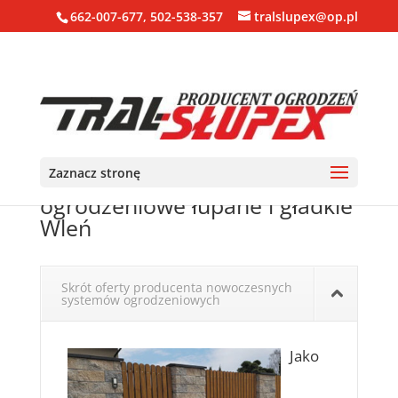
662-007-677, 502-538-357
tralslupex@op.pl
Zaznacz stronę
Ogrodzenia, bloczki, pustaki
ogrodzeniowe łupane i gładkie
Wleń
Skrót oferty producenta nowoczesnych
systemów ogrodzeniowych
Jako