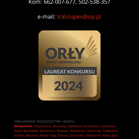
Kom: 662-007-677, 502-538-357
e-mail:
tralslupex@op.pl
OBSŁUGIWANE WOJEWÓDZTWA I MIASTA
Małopolskie
:
Proszowice
,
Miechów
,
Dąbrowa Tarnowska
,
Limanowa
,
Sucha Beskidzka
,
Myślenice
,
Brzesko
,
Wadowice
,
Wieliczka
,
Zakopane
,
Gorlice
,
Bochnia
,
Nowy Targ
,
Olkusz
,
Chrzanów
,
Oświęcim
,
Nowy Sącz
,