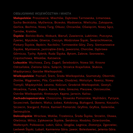
OBSŁUGIWANE WOJEWÓDZTWA I MIASTA
Małopolskie
:
Proszowice
,
Miechów
,
Dąbrowa Tarnowska
,
Limanowa
,
Sucha Beskidzka
,
Myślenice
,
Brzesko
,
Wadowice
,
Wieliczka
,
Zakopane
,
Gorlice
,
Bochnia
,
Nowy Targ
,
Olkusz
,
Chrzanów
,
Oświęcim
,
Nowy Sącz
,
Tarnów
,
Kraków.
Śląskie
:
Bielsko-Biała
,
Kłobuck
,
Bieruń
,
Zawiercie
,
Lubliniec
,
Pszczyna
,
Żywiec
,
Myszków
,
Gliwice
,
Cieszyn
,
Wodzisław Śląski
,
Świętochłowice
,
Piekary Śląskie
,
Będzin
,
Racibórz
,
Tarnowskie Góry
,
Żory
,
Siemianowice
Śląskie
,
Mysłowice
,
Jastrzębie-Zdrój
,
Jaworzno
,
Chorzów
,
Dąbrowa
Górnicza
,
Tychy
,
Rybnik
,
Ruda Śląska
,
Bytom
,
Zabrze
,
Sosnowiec
,
Częstochowa
,
Mikołów
,
Katowice.
Lubuskie
:
Wschowa
,
Żary
,
Żagań
,
Świebodzin
,
Nowa Sól
,
Krosno
Odrzańskie
,
Zielona Góra
,
Sulęcin
,
Strzelce Krajeńskie
,
Słubice
,
Międzyrzecz
,
Gorzów Wielkopolski.
Wielkopolskie
:
Poznań
,
Śrem
,
Środa Wielkopolska
,
Szamotuły
,
Oborniki
,
Złotów
,
Wągrowiec
,
Piła
,
Czarnków
,
Chodzież
,
Wolsztyn
,
Rawicz
,
Nowy
Tomyśl
,
Międzychód
,
Leszno
,
Kościan
,
Grodzisk Wielkopolski
,
Gostyń
,
Września
,
Turek
,
Słupca
,
Konin
,
Koło
,
Gniezno
,
Pleszew
,
Ostrzeszów
,
Ostrów Wielkopolski
,
Krotoszyn
,
Kępno
,
Jarocin
,
Kalisz.
Zachodniopomorskie
:
Choszczno
,
Drawsko Pomorskie
,
Myślibórz
,
Pyrzyce
,
Szczecinek
,
Świdwin
,
Wałcz
,
Łobez
,
Kołobrzeg
,
Białogard
,
Sławno
,
Koszalin
,
Szczecin
,
Stargard
,
Police
,
Kamień Pomorski
,
Gryfino
,
Gryfice
,
Goleniów
,
Świnoujście.
Dolnośląskie
:
Wrocław
,
Wołów
,
Trzebnica
,
Środa Śląska
,
Strzelin
,
Oława
,
Oleśnica
,
Milicz
,
Ząbkowice Śląskie
,
Świdnica
,
Kłodzko
,
Dzierżoniów
,
Wałbrzych
,
Polkowice
,
Lubin
,
Góra
,
Głogów
,
Legnica
,
Złotoryja
,
Zgorzelec
,
Lwówek Śląski
,
Lubań
,
Kamienna Góra
,
Jawor
,
Bolesławiec
,
Jelenia Góra.