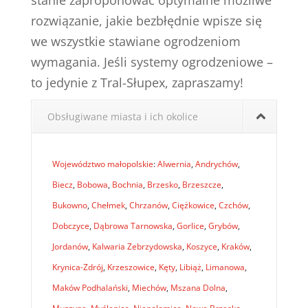
stanie zaproponować optymalne możliwe
rozwiązanie, jakie bezbłędnie wpisze się
we wszystkie stawiane ogrodzeniom
wymagania. Jeśli systemy ogrodzeniowe –
to jedynie z Tral-Słupex, zapraszamy!
Obsługiwane miasta i ich okolice
Województwo małopolskie
:
Alwernia
,
Andrychów
,
Biecz
,
Bobowa
,
Bochnia
,
Brzesko
,
Brzeszcze
,
Bukowno
,
Chełmek
,
Chrzanów
,
Ciężkowice
,
Czchów
,
Dobczyce
,
Dąbrowa Tarnowska
,
Gorlice
,
Grybów
,
Jordanów
,
Kalwaria Zebrzydowska
,
Koszyce
,
Kraków
,
Krynica-Zdrój
,
Krzeszowice
,
Kęty
,
Libiąż
,
Limanowa
,
Maków Podhalański
,
Miechów
,
Mszana Dolna
,