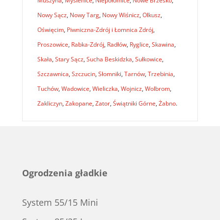
Muszyna
,
Myślenice
,
Niepołomice
,
Nowe Brzesko
,
Nowy Sącz
,
Nowy Targ
,
Nowy Wiśnicz
,
Olkusz
,
Oświęcim
,
Piwniczna-Zdrój i Łomnica Zdrój
,
Proszowice
,
Rabka-Zdrój
,
Radłów
,
Ryglice
,
Skawina
,
Skała
,
Stary Sącz
,
Sucha Beskidzka
,
Sułkowice
,
Szczawnica
,
Szczucin
,
Słomniki
,
Tarnów
,
Trzebinia
,
Tuchów
,
Wadowice
,
Wieliczka
,
Wojnicz
,
Wolbrom
,
Zakliczyn
,
Zakopane
,
Zator
,
Świątniki Górne
,
Żabno
.
Ogrodzenia gładkie
System 55/15 Mini