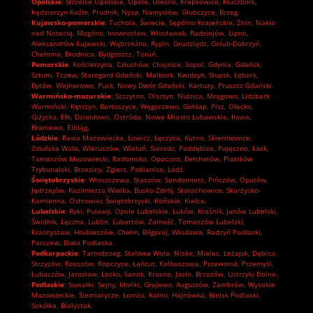
Opolskie
:
Strzelce Opolskie
,
Opole
,
Olesno
,
Krapkowice
,
Kluczbork
,
Kędzierzyn-Koźle
,
Prudnik
,
Nysa
,
Namysłów
,
Głubczyce
,
Brzeg.
Kujawsko-pomorskie
:
Tuchola
,
Świecie
,
Sępólno Krajeńskie
,
Żnin
,
Nakło
nad Notecią
,
Mogilno
,
Inowrocław
,
Włocławek
,
Radziejów
,
Lipno
,
Aleksandrów Kujawski
,
Wąbrzeźno
,
Rypin
,
Grudziądz
,
Golub-Dobrzyń
,
Chełmno
,
Brodnica
,
Bydgoszcz
,
Toruń.
Pomorskie
:
Kościerzyna
,
Człuchów
,
Chojnice
,
Sopot
,
Gdynia
,
Gdańsk
,
Sztum
,
Tczew
,
Starogard Gdański
,
Malbork
,
Kwidzyn
,
Słupsk
,
Lębork
,
Bytów
,
Wejherowo
,
Puck
,
Nowy Dwór Gdański
,
Kartuzy
,
Pruszcz Gdański.
Warmińsko-mazurskie
:
Szczytno
,
Olsztyn
,
Nidzica
,
Mrągowo
,
Lidzbark
Warmiński
,
Kętrzyn
,
Bartoszyce
,
Węgorzewo
,
Gołdap
,
Pisz
,
Olecko
,
Giżycko
,
Ełk
,
Działdowo
,
Ostróda
,
Nowe Miasto Lubawskie
,
Iława
,
Braniewo
,
Elbląg.
Łódzkie
:
Rawa Mazowiecka
,
Łowicz
,
Łęczyca
,
Kutno
,
Skierniewice
,
Zduńska Wola
,
Wieruszów
,
Wieluń
,
Sieradz
,
Poddębice
,
Pajęczno
,
Łask
,
Tomaszów Mazowiecki
,
Radomsko
,
Opoczno
,
Bełchatów
,
Piotrków
Trybunalski
,
Brzeziny
,
Zgierz
,
Pabianice
,
Łódź.
Świętokrzyskie
:
Włoszczowa
,
Staszów
,
Sandomierz
,
Pińczów
,
Opatów
,
Jędrzejów
,
Kazimierza Wielka
,
Busko-Zdrój
,
Starachowice
,
Skarżysko-
Kamienna
,
Ostrowiec Świętokrzyski
,
Końskie
,
Kielce.
Lubelskie
:
Ryki
,
Puławy
,
Opole Lubelskie
,
Łuków
,
Kraśnik
,
Janów Lubelski
,
Świdnik
,
Łęczna
,
Lublin
,
Lubartów
,
Zamość
,
Tomaszów Lubelski
,
Krasnystaw
,
Hrubieszów
,
Chełm
,
Biłgoraj
,
Włodawa
,
Radzyń Podlaski
,
Parczew
,
Biała Podlaska.
Podkarpackie
:
Tarnobrzeg
,
Stalowa Wola
,
Nisko
,
Mielec
,
Leżajsk
,
Dębica
,
Strzyżów
,
Rzeszów
,
Ropczyce
,
Łańcut
,
Kolbuszowa
,
Przeworsk
,
Przemyśl
,
Lubaczów
,
Jarosław
,
Lesko
,
Sanok
,
Krosno
,
Jasło
,
Brzozów
,
Ustrzyki Dolne.
Podlaskie
:
Suwałki
,
Sejny
,
Mońki
,
Grajewo
,
Augustów
,
Zambrów
,
Wysokie
Mazowieckie
,
Siemiatycze
,
Łomża
,
Kolno
,
Hajnówka
,
Bielsk Podlaski
,
Sokółka
,
Białystok.