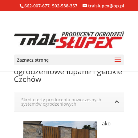
662-007-677, 502-538-357
tralslupex@op.pl
Zaznacz stronę
Ogrodzenia, bloczki, pustaki
ogrodzeniowe łupane i gładkie
Czchów
Skrót oferty producenta nowoczesnych
systemów ogrodzeniowych
Jako