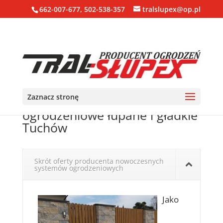
662-007-677, 502-538-357
tralslupex@op.pl
Zaznacz stronę
Ogrodzenia, bloczki, pustaki
ogrodzeniowe łupane i gładkie
Tuchów
Skrót oferty producenta nowoczesnych
systemów ogrodzeniowych
Jako