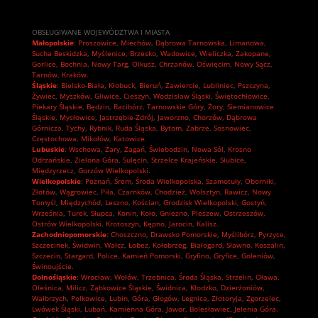
OBSŁUGIWANE WOJEWÓDZTWA I MIASTA
Małopolskie
:
Proszowice
,
Miechów
,
Dąbrowa Tarnowska
,
Limanowa
,
Sucha Beskidzka
,
Myślenice
,
Brzesko
,
Wadowice
,
Wieliczka
,
Zakopane
,
Gorlice
,
Bochnia
,
Nowy Targ
,
Olkusz
,
Chrzanów
,
Oświęcim
,
Nowy Sącz
,
Tarnów
,
Kraków.
Śląskie
:
Bielsko-Biała
,
Kłobuck
,
Bieruń
,
Zawiercie
,
Lubliniec
,
Pszczyna
,
Żywiec
,
Myszków
,
Gliwice
,
Cieszyn
,
Wodzisław Śląski
,
Świętochłowice
,
Piekary Śląskie
,
Będzin
,
Racibórz
,
Tarnowskie Góry
,
Żory
,
Siemianowice
Śląskie
,
Mysłowice
,
Jastrzębie-Zdrój
,
Jaworzno
,
Chorzów
,
Dąbrowa
Górnicza
,
Tychy
,
Rybnik
,
Ruda Śląska
,
Bytom
,
Zabrze
,
Sosnowiec
,
Częstochowa
,
Mikołów
,
Katowice.
Lubuskie
:
Wschowa
,
Żary
,
Żagań
,
Świebodzin
,
Nowa Sól
,
Krosno
Odrzańskie
,
Zielona Góra
,
Sulęcin
,
Strzelce Krajeńskie
,
Słubice
,
Międzyrzecz
,
Gorzów Wielkopolski.
Wielkopolskie
:
Poznań
,
Śrem
,
Środa Wielkopolska
,
Szamotuły
,
Oborniki
,
Złotów
,
Wągrowiec
,
Piła
,
Czarnków
,
Chodzież
,
Wolsztyn
,
Rawicz
,
Nowy
Tomyśl
,
Międzychód
,
Leszno
,
Kościan
,
Grodzisk Wielkopolski
,
Gostyń
,
Września
,
Turek
,
Słupca
,
Konin
,
Koło
,
Gniezno
,
Pleszew
,
Ostrzeszów
,
Ostrów Wielkopolski
,
Krotoszyn
,
Kępno
,
Jarocin
,
Kalisz.
Zachodniopomorskie
:
Choszczno
,
Drawsko Pomorskie
,
Myślibórz
,
Pyrzyce
,
Szczecinek
,
Świdwin
,
Wałcz
,
Łobez
,
Kołobrzeg
,
Białogard
,
Sławno
,
Koszalin
,
Szczecin
,
Stargard
,
Police
,
Kamień Pomorski
,
Gryfino
,
Gryfice
,
Goleniów
,
Świnoujście.
Dolnośląskie
:
Wrocław
,
Wołów
,
Trzebnica
,
Środa Śląska
,
Strzelin
,
Oława
,
Oleśnica
,
Milicz
,
Ząbkowice Śląskie
,
Świdnica
,
Kłodzko
,
Dzierżoniów
,
Wałbrzych
,
Polkowice
,
Lubin
,
Góra
,
Głogów
,
Legnica
,
Złotoryja
,
Zgorzelec
,
Lwówek Śląski
,
Lubań
,
Kamienna Góra
,
Jawor
,
Bolesławiec
,
Jelenia Góra.