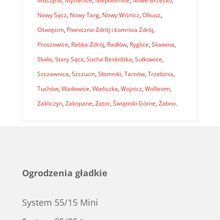
Muszyna
,
Myślenice
,
Niepołomice
,
Nowe Brzesko
,
Nowy Sącz
,
Nowy Targ
,
Nowy Wiśnicz
,
Olkusz
,
Oświęcim
,
Piwniczna-Zdrój i Łomnica Zdrój
,
Proszowice
,
Rabka-Zdrój
,
Radłów
,
Ryglice
,
Skawina
,
Skała
,
Stary Sącz
,
Sucha Beskidzka
,
Sułkowice
,
Szczawnica
,
Szczucin
,
Słomniki
,
Tarnów
,
Trzebinia
,
Tuchów
,
Wadowice
,
Wieliczka
,
Wojnicz
,
Wolbrom
,
Zakliczyn
,
Zakopane
,
Zator
,
Świątniki Górne
,
Żabno
.
Ogrodzenia gładkie
System 55/15 Mini