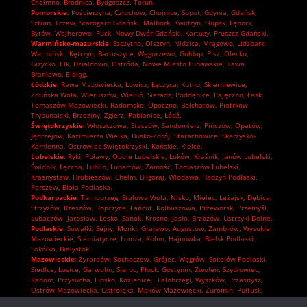
Chełmno
,
Brodnica
,
Bydgoszcz
,
Toruń.
Pomorskie
:
Kościerzyna
,
Człuchów
,
Chojnice
,
Sopot
,
Gdynia
,
Gdańsk
,
Sztum
,
Tczew
,
Starogard Gdański
,
Malbork
,
Kwidzyn
,
Słupsk
,
Lębork
,
Bytów
,
Wejherowo
,
Puck
,
Nowy Dwór Gdański
,
Kartuzy
,
Pruszcz Gdański.
Warmińsko-mazurskie
:
Szczytno
,
Olsztyn
,
Nidzica
,
Mrągowo
,
Lidzbark
Warmiński
,
Kętrzyn
,
Bartoszyce
,
Węgorzewo
,
Gołdap
,
Pisz
,
Olecko
,
Giżycko
,
Ełk
,
Działdowo
,
Ostróda
,
Nowe Miasto Lubawskie
,
Iława
,
Braniewo
,
Elbląg.
Łódzkie
:
Rawa Mazowiecka
,
Łowicz
,
Łęczyca
,
Kutno
,
Skierniewice
,
Zduńska Wola
,
Wieruszów
,
Wieluń
,
Sieradz
,
Poddębice
,
Pajęczno
,
Łask
,
Tomaszów Mazowiecki
,
Radomsko
,
Opoczno
,
Bełchatów
,
Piotrków
Trybunalski
,
Brzeziny
,
Zgierz
,
Pabianice
,
Łódź.
Świętokrzyskie
:
Włoszczowa
,
Staszów
,
Sandomierz
,
Pińczów
,
Opatów
,
Jędrzejów
,
Kazimierza Wielka
,
Busko-Zdrój
,
Starachowice
,
Skarżysko-
Kamienna
,
Ostrowiec Świętokrzyski
,
Końskie
,
Kielce.
Lubelskie
:
Ryki
,
Puławy
,
Opole Lubelskie
,
Łuków
,
Kraśnik
,
Janów Lubelski
,
Świdnik
,
Łęczna
,
Lublin
,
Lubartów
,
Zamość
,
Tomaszów Lubelski
,
Krasnystaw
,
Hrubieszów
,
Chełm
,
Biłgoraj
,
Włodawa
,
Radzyń Podlaski
,
Parczew
,
Biała Podlaska.
Podkarpackie
:
Tarnobrzeg
,
Stalowa Wola
,
Nisko
,
Mielec
,
Leżajsk
,
Dębica
,
Strzyżów
,
Rzeszów
,
Ropczyce
,
Łańcut
,
Kolbuszowa
,
Przeworsk
,
Przemyśl
,
Lubaczów
,
Jarosław
,
Lesko
,
Sanok
,
Krosno
,
Jasło
,
Brzozów
,
Ustrzyki Dolne.
Podlaskie
:
Suwałki
,
Sejny
,
Mońki
,
Grajewo
,
Augustów
,
Zambrów
,
Wysokie
Mazowieckie
,
Siemiatycze
,
Łomża
,
Kolno
,
Hajnówka
,
Bielsk Podlaski
,
Sokółka
,
Białystok.
Mazowieckie
:
Żyrardów
,
Sochaczew
,
Grójec
,
Węgrów
,
Sokołów Podlaski
,
Siedlce
,
Łosice
,
Garwolin
,
Sierpc
,
Płock
,
Gostynin
,
Zwoleń
,
Szydłowiec
,
Radom
,
Przysucha
,
Lipsko
,
Kozienice
,
Białobrzegi
,
Wyszków
,
Przasnysz
,
Ostrów Mazowiecka
,
Ostrołęka
,
Maków Mazowiecki
,
Żuromin
,
Pułtusk
,
Płońsk
,
Mława
,
Ciechanów
,
Pruszków
,
Piaseczno
,
Nowy Dwór Mazowiecki
,