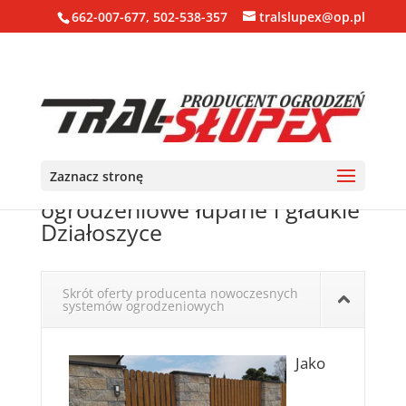
662-007-677, 502-538-357
tralslupex@op.pl
Zaznacz stronę
Ogrodzenia, bloczki, pustaki
ogrodzeniowe łupane i gładkie
Działoszyce
Skrót oferty producenta nowoczesnych
systemów ogrodzeniowych
Jako