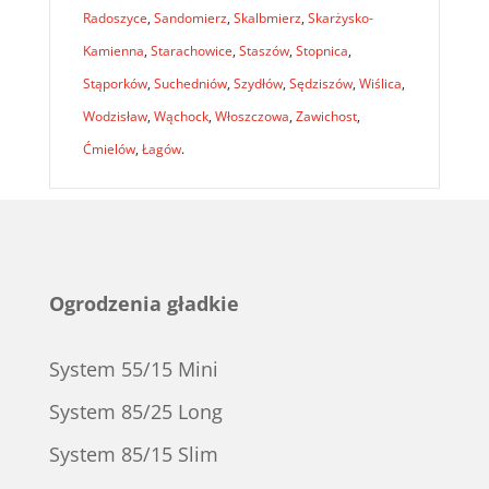
Radoszyce
,
Sandomierz
,
Skalbmierz
,
Skarżysko-
Kamienna
,
Starachowice
,
Staszów
,
Stopnica
,
Stąporków
,
Suchedniów
,
Szydłów
,
Sędziszów
,
Wiślica
,
Wodzisław
,
Wąchock
,
Włoszczowa
,
Zawichost
,
Ćmielów
,
Łagów
.
Ogrodzenia gładkie
System 55/15 Mini
System 85/25 Long
System 85/15 Slim