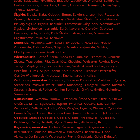
Sucha Beskidzka
,
Myślenice
,
Brzesko
,
Wadowice
,
Wieliczka
,
Zakopane
,
Gorlice
,
Bochnia
,
Nowy Targ
,
Olkusz
,
Chrzanów
,
Oświęcim
,
Nowy Sącz
,
Tarnów
,
Kraków.
Śląskie
:
Bielsko-Biała
,
Kłobuck
,
Bieruń
,
Zawiercie
,
Lubliniec
,
Pszczyna
,
Żywiec
,
Myszków
,
Gliwice
,
Cieszyn
,
Wodzisław Śląski
,
Świętochłowice
,
Piekary Śląskie
,
Będzin
,
Racibórz
,
Tarnowskie Góry
,
Żory
,
Siemianowice
Śląskie
,
Mysłowice
,
Jastrzębie-Zdrój
,
Jaworzno
,
Chorzów
,
Dąbrowa
Górnicza
,
Tychy
,
Rybnik
,
Ruda Śląska
,
Bytom
,
Zabrze
,
Sosnowiec
,
Częstochowa
,
Mikołów
,
Katowice.
Lubuskie
:
Wschowa
,
Żary
,
Żagań
,
Świebodzin
,
Nowa Sól
,
Krosno
Odrzańskie
,
Zielona Góra
,
Sulęcin
,
Strzelce Krajeńskie
,
Słubice
,
Międzyrzecz
,
Gorzów Wielkopolski.
Wielkopolskie
:
Poznań
,
Śrem
,
Środa Wielkopolska
,
Szamotuły
,
Oborniki
,
Złotów
,
Wągrowiec
,
Piła
,
Czarnków
,
Chodzież
,
Wolsztyn
,
Rawicz
,
Nowy
Tomyśl
,
Międzychód
,
Leszno
,
Kościan
,
Grodzisk Wielkopolski
,
Gostyń
,
Września
,
Turek
,
Słupca
,
Konin
,
Koło
,
Gniezno
,
Pleszew
,
Ostrzeszów
,
Ostrów Wielkopolski
,
Krotoszyn
,
Kępno
,
Jarocin
,
Kalisz.
Zachodniopomorskie
:
Choszczno
,
Drawsko Pomorskie
,
Myślibórz
,
Pyrzyce
,
Szczecinek
,
Świdwin
,
Wałcz
,
Łobez
,
Kołobrzeg
,
Białogard
,
Sławno
,
Koszalin
,
Szczecin
,
Stargard
,
Police
,
Kamień Pomorski
,
Gryfino
,
Gryfice
,
Goleniów
,
Świnoujście.
Dolnośląskie
:
Wrocław
,
Wołów
,
Trzebnica
,
Środa Śląska
,
Strzelin
,
Oława
,
Oleśnica
,
Milicz
,
Ząbkowice Śląskie
,
Świdnica
,
Kłodzko
,
Dzierżoniów
,
Wałbrzych
,
Polkowice
,
Lubin
,
Góra
,
Głogów
,
Legnica
,
Złotoryja
,
Zgorzelec
,
Lwówek Śląski
,
Lubań
,
Kamienna Góra
,
Jawor
,
Bolesławiec
,
Jelenia Góra.
Opolskie
:
Strzelce Opolskie
,
Opole
,
Olesno
,
Krapkowice
,
Kluczbork
,
Kędzierzyn-Koźle
,
Prudnik
,
Nysa
,
Namysłów
,
Głubczyce
,
Brzeg.
Kujawsko-pomorskie
:
Tuchola
,
Świecie
,
Sępólno Krajeńskie
,
Żnin
,
Nakło
nad Notecią
,
Mogilno
,
Inowrocław
,
Włocławek
,
Radziejów
,
Lipno
,
Aleksandrów Kujawski
,
Wąbrzeźno
,
Rypin
,
Grudziądz
,
Golub-Dobrzyń
,