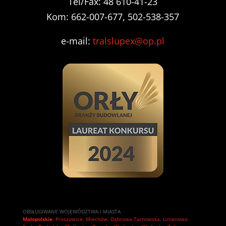
Tel/Fax: 48 610-41-23
Kom: 662-007-677, 502-538-357
e-mail:
tralslupex@op.pl
OBSŁUGIWANE WOJEWÓDZTWA I MIASTA
Małopolskie
:
Proszowice
,
Miechów
,
Dąbrowa Tarnowska
,
Limanowa
,