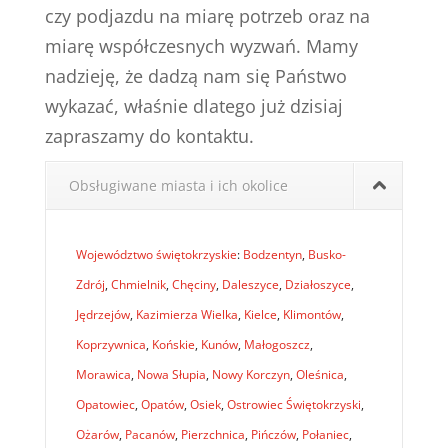
czy podjazdu na miarę potrzeb oraz na
miarę współczesnych wyzwań. Mamy
nadzieję, że dadzą nam się Państwo
wykazać, właśnie dlatego już dzisiaj
zapraszamy do kontaktu.
Obsługiwane miasta i ich okolice
Województwo świętokrzyskie
:
Bodzentyn
,
Busko-
Zdrój
,
Chmielnik
,
Chęciny
,
Daleszyce
,
Działoszyce
,
Jędrzejów
,
Kazimierza Wielka
,
Kielce
,
Klimontów
,
Koprzywnica
,
Końskie
,
Kunów
,
Małogoszcz
,
Morawica
,
Nowa Słupia
,
Nowy Korczyn
,
Oleśnica
,
Opatowiec
,
Opatów
,
Osiek
,
Ostrowiec Świętokrzyski
,
Ożarów
,
Pacanów
,
Pierzchnica
,
Pińczów
,
Połaniec
,