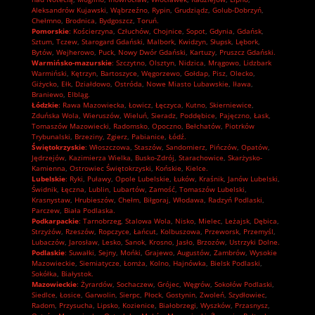
Aleksandrów Kujawski
,
Wąbrzeźno
,
Rypin
,
Grudziądz
,
Golub-Dobrzyń
,
Chełmno
,
Brodnica
,
Bydgoszcz
,
Toruń.
Pomorskie
:
Kościerzyna
,
Człuchów
,
Chojnice
,
Sopot
,
Gdynia
,
Gdańsk
,
Sztum
,
Tczew
,
Starogard Gdański
,
Malbork
,
Kwidzyn
,
Słupsk
,
Lębork
,
Bytów
,
Wejherowo
,
Puck
,
Nowy Dwór Gdański
,
Kartuzy
,
Pruszcz Gdański.
Warmińsko-mazurskie
:
Szczytno
,
Olsztyn
,
Nidzica
,
Mrągowo
,
Lidzbark
Warmiński
,
Kętrzyn
,
Bartoszyce
,
Węgorzewo
,
Gołdap
,
Pisz
,
Olecko
,
Giżycko
,
Ełk
,
Działdowo
,
Ostróda
,
Nowe Miasto Lubawskie
,
Iława
,
Braniewo
,
Elbląg.
Łódzkie
:
Rawa Mazowiecka
,
Łowicz
,
Łęczyca
,
Kutno
,
Skierniewice
,
Zduńska Wola
,
Wieruszów
,
Wieluń
,
Sieradz
,
Poddębice
,
Pajęczno
,
Łask
,
Tomaszów Mazowiecki
,
Radomsko
,
Opoczno
,
Bełchatów
,
Piotrków
Trybunalski
,
Brzeziny
,
Zgierz
,
Pabianice
,
Łódź.
Świętokrzyskie
:
Włoszczowa
,
Staszów
,
Sandomierz
,
Pińczów
,
Opatów
,
Jędrzejów
,
Kazimierza Wielka
,
Busko-Zdrój
,
Starachowice
,
Skarżysko-
Kamienna
,
Ostrowiec Świętokrzyski
,
Końskie
,
Kielce.
Lubelskie
:
Ryki
,
Puławy
,
Opole Lubelskie
,
Łuków
,
Kraśnik
,
Janów Lubelski
,
Świdnik
,
Łęczna
,
Lublin
,
Lubartów
,
Zamość
,
Tomaszów Lubelski
,
Krasnystaw
,
Hrubieszów
,
Chełm
,
Biłgoraj
,
Włodawa
,
Radzyń Podlaski
,
Parczew
,
Biała Podlaska.
Podkarpackie
:
Tarnobrzeg
,
Stalowa Wola
,
Nisko
,
Mielec
,
Leżajsk
,
Dębica
,
Strzyżów
,
Rzeszów
,
Ropczyce
,
Łańcut
,
Kolbuszowa
,
Przeworsk
,
Przemyśl
,
Lubaczów
,
Jarosław
,
Lesko
,
Sanok
,
Krosno
,
Jasło
,
Brzozów
,
Ustrzyki Dolne.
Podlaskie
:
Suwałki
,
Sejny
,
Mońki
,
Grajewo
,
Augustów
,
Zambrów
,
Wysokie
Mazowieckie
,
Siemiatycze
,
Łomża
,
Kolno
,
Hajnówka
,
Bielsk Podlaski
,
Sokółka
,
Białystok.
Mazowieckie
:
Żyrardów
,
Sochaczew
,
Grójec
,
Węgrów
,
Sokołów Podlaski
,
Siedlce
,
Łosice
,
Garwolin
,
Sierpc
,
Płock
,
Gostynin
,
Zwoleń
,
Szydłowiec
,
Radom
,
Przysucha
,
Lipsko
,
Kozienice
,
Białobrzegi
,
Wyszków
,
Przasnysz
,