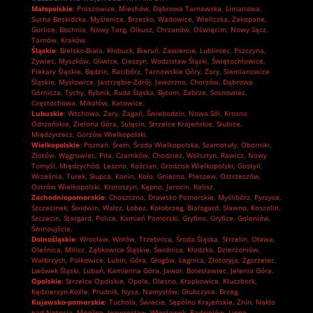
Małopolskie
:
Proszowice
,
Miechów
,
Dąbrowa Tarnowska
,
Limanowa
,
Sucha Beskidzka
,
Myślenice
,
Brzesko
,
Wadowice
,
Wieliczka
,
Zakopane
,
Gorlice
,
Bochnia
,
Nowy Targ
,
Olkusz
,
Chrzanów
,
Oświęcim
,
Nowy Sącz
,
Tarnów
,
Kraków.
Śląskie
:
Bielsko-Biała
,
Kłobuck
,
Bieruń
,
Zawiercie
,
Lubliniec
,
Pszczyna
,
Żywiec
,
Myszków
,
Gliwice
,
Cieszyn
,
Wodzisław Śląski
,
Świętochłowice
,
Piekary Śląskie
,
Będzin
,
Racibórz
,
Tarnowskie Góry
,
Żory
,
Siemianowice
Śląskie
,
Mysłowice
,
Jastrzębie-Zdrój
,
Jaworzno
,
Chorzów
,
Dąbrowa
Górnicza
,
Tychy
,
Rybnik
,
Ruda Śląska
,
Bytom
,
Zabrze
,
Sosnowiec
,
Częstochowa
,
Mikołów
,
Katowice.
Lubuskie
:
Wschowa
,
Żary
,
Żagań
,
Świebodzin
,
Nowa Sól
,
Krosno
Odrzańskie
,
Zielona Góra
,
Sulęcin
,
Strzelce Krajeńskie
,
Słubice
,
Międzyrzecz
,
Gorzów Wielkopolski.
Wielkopolskie
:
Poznań
,
Śrem
,
Środa Wielkopolska
,
Szamotuły
,
Oborniki
,
Złotów
,
Wągrowiec
,
Piła
,
Czarnków
,
Chodzież
,
Wolsztyn
,
Rawicz
,
Nowy
Tomyśl
,
Międzychód
,
Leszno
,
Kościan
,
Grodzisk Wielkopolski
,
Gostyń
,
Września
,
Turek
,
Słupca
,
Konin
,
Koło
,
Gniezno
,
Pleszew
,
Ostrzeszów
,
Ostrów Wielkopolski
,
Krotoszyn
,
Kępno
,
Jarocin
,
Kalisz.
Zachodniopomorskie
:
Choszczno
,
Drawsko Pomorskie
,
Myślibórz
,
Pyrzyce
,
Szczecinek
,
Świdwin
,
Wałcz
,
Łobez
,
Kołobrzeg
,
Białogard
,
Sławno
,
Koszalin
,
Szczecin
,
Stargard
,
Police
,
Kamień Pomorski
,
Gryfino
,
Gryfice
,
Goleniów
,
Świnoujście.
Dolnośląskie
:
Wrocław
,
Wołów
,
Trzebnica
,
Środa Śląska
,
Strzelin
,
Oława
,
Oleśnica
,
Milicz
,
Ząbkowice Śląskie
,
Świdnica
,
Kłodzko
,
Dzierżoniów
,
Wałbrzych
,
Polkowice
,
Lubin
,
Góra
,
Głogów
,
Legnica
,
Złotoryja
,
Zgorzelec
,
Lwówek Śląski
,
Lubań
,
Kamienna Góra
,
Jawor
,
Bolesławiec
,
Jelenia Góra.
Opolskie
:
Strzelce Opolskie
,
Opole
,
Olesno
,
Krapkowice
,
Kluczbork
,
Kędzierzyn-Koźle
,
Prudnik
,
Nysa
,
Namysłów
,
Głubczyce
,
Brzeg.
Kujawsko-pomorskie
:
Tuchola
,
Świecie
,
Sępólno Krajeńskie
,
Żnin
,
Nakło
nad Notecią
,
Mogilno
,
Inowrocław
,
Włocławek
,
Radziejów
,
Lipno
,