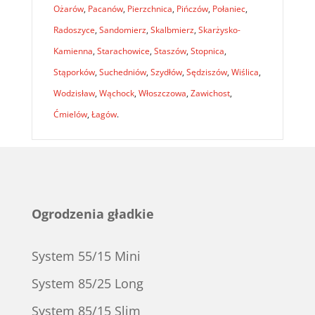
Ożarów
,
Pacanów
,
Pierzchnica
,
Pińczów
,
Połaniec
,
Radoszyce
,
Sandomierz
,
Skalbmierz
,
Skarżysko-
Kamienna
,
Starachowice
,
Staszów
,
Stopnica
,
Stąporków
,
Suchedniów
,
Szydłów
,
Sędziszów
,
Wiślica
,
Wodzisław
,
Wąchock
,
Włoszczowa
,
Zawichost
,
Ćmielów
,
Łagów
.
Ogrodzenia gładkie
System 55/15 Mini
System 85/25 Long
System 85/15 Slim