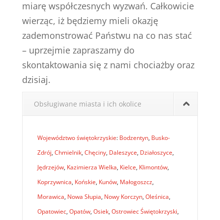
miarę współczesnych wyzwań. Całkowicie
wierząc, iż będziemy mieli okazję
zademonstrować Państwu na co nas stać
– uprzejmie zapraszamy do
skontaktowania się z nami chociażby oraz
dzisiaj.
Obsługiwane miasta i ich okolice
Województwo świętokrzyskie
:
Bodzentyn
,
Busko-
Zdrój
,
Chmielnik
,
Chęciny
,
Daleszyce
,
Działoszyce
,
Jędrzejów
,
Kazimierza Wielka
,
Kielce
,
Klimontów
,
Koprzywnica
,
Końskie
,
Kunów
,
Małogoszcz
,
Morawica
,
Nowa Słupia
,
Nowy Korczyn
,
Oleśnica
,
Opatowiec
,
Opatów
,
Osiek
,
Ostrowiec Świętokrzyski
,