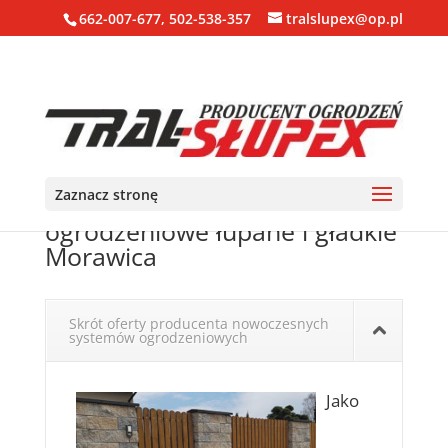
662-007-677, 502-538-357
tralslupex@op.pl
Zaznacz stronę
Ogrodzenia, bloczki, pustaki
ogrodzeniowe łupane i gładkie
Morawica
Skrót oferty producenta nowoczesnych
systemów ogrodzeniowych
Jako