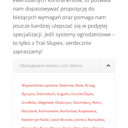
ewentualnych Kontrahentów, to pozwala
nam dopasowywać propozycję do
bieżących wymagań oraz pomaga nam
jeszcze bardziej ulepszać się w podjętej
specjalizacji. Jeśli systemy ogrodzeniowe –
to tylko z Tral-Słupex, serdecznie
zapraszamy!
Obsługiwane miasta i ich okolice
Województwo opolskie
:
Baborów
,
Biała
,
Brzeg
,
Byczyna
,
Dobrodzień
,
Gogolin
,
Gorzów Śląski
,
Grodków
,
Głogówek
,
Głubczyce
,
Głuchołazy
,
Kietrz
,
Kluczbork
,
Kolonowskie
,
Korfantów
,
Krapkowice
,
Kędzierzyn-Koźle
,
Lewin Brzeski
,
Leśnica
,
Namysłów
,