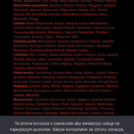
Bytów
,
Wejherowo
,
Puck
,
Nowy Dwór Gdański
,
Kartuzy
,
Pruszcz Gdański.
Warmińsko-mazurskie
:
Szczytno
,
Olsztyn
,
Nidzica
,
Mrągowo
,
Lidzbark
Warmiński
,
Kętrzyn
,
Bartoszyce
,
Węgorzewo
,
Gołdap
,
Pisz
,
Olecko
,
Giżycko
,
Ełk
,
Działdowo
,
Ostróda
,
Nowe Miasto Lubawskie
,
Iława
,
Braniewo
,
Elbląg.
Łódzkie
:
Rawa Mazowiecka
,
Łowicz
,
Łęczyca
,
Kutno
,
Skierniewice
,
Zduńska Wola
,
Wieruszów
,
Wieluń
,
Sieradz
,
Poddębice
,
Pajęczno
,
Łask
,
Tomaszów Mazowiecki
,
Radomsko
,
Opoczno
,
Bełchatów
,
Piotrków
Trybunalski
,
Brzeziny
,
Zgierz
,
Pabianice
,
Łódź.
Świętokrzyskie
:
Włoszczowa
,
Staszów
,
Sandomierz
,
Pińczów
,
Opatów
,
Jędrzejów
,
Kazimierza Wielka
,
Busko-Zdrój
,
Starachowice
,
Skarżysko-
Kamienna
,
Ostrowiec Świętokrzyski
,
Końskie
,
Kielce.
Lubelskie
:
Ryki
,
Puławy
,
Opole Lubelskie
,
Łuków
,
Kraśnik
,
Janów Lubelski
,
Świdnik
,
Łęczna
,
Lublin
,
Lubartów
,
Zamość
,
Tomaszów Lubelski
,
Krasnystaw
,
Hrubieszów
,
Chełm
,
Biłgoraj
,
Włodawa
,
Radzyń Podlaski
,
Parczew
,
Biała Podlaska.
Podkarpackie
:
Tarnobrzeg
,
Stalowa Wola
,
Nisko
,
Mielec
,
Leżajsk
,
Dębica
,
Strzyżów
,
Rzeszów
,
Ropczyce
,
Łańcut
,
Kolbuszowa
,
Przeworsk
,
Przemyśl
,
Lubaczów
,
Jarosław
,
Lesko
,
Sanok
,
Krosno
,
Jasło
,
Brzozów
,
Ustrzyki Dolne.
Podlaskie
:
Suwałki
,
Sejny
,
Mońki
,
Grajewo
,
Augustów
,
Zambrów
,
Wysokie
Mazowieckie
,
Siemiatycze
,
Łomża
,
Kolno
,
Hajnówka
,
Bielsk Podlaski
,
Sokółka
,
Białystok.
Mazowieckie
:
Żyrardów
,
Sochaczew
,
Grójec
,
Węgrów
,
Sokołów Podlaski
,
Siedlce
,
Łosice
,
Garwolin
,
Sierpc
,
Płock
,
Gostynin
,
Zwoleń
,
Szydłowiec
,
Radom
,
Przysucha
,
Lipsko
,
Kozienice
,
Białobrzegi
,
Wyszków
,
Przasnysz
,
Ostrów Mazowiecka
,
Ostrołęka
,
Maków Mazowiecki
,
Żuromin
,
Pułtusk
,
Płońsk
,
Mława
,
Ciechanów
,
Pruszków
,
Piaseczno
,
Nowy Dwór Mazowiecki
,
Grodzisk Mazowiecki
,
Wołomin
,
Otwock
,
Mińsk Mazowiecki
,
Legionowo
,
Ta strona korzysta z ciasteczek aby świadczyć usługi na
Warszawa.
najwyższym poziomie. Dalsze korzystanie ze strony oznacza,