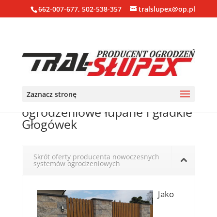
662-007-677, 502-538-357
tralslupex@op.pl
Zaznacz stronę
Ogrodzenia, bloczki, pustaki
ogrodzeniowe łupane i gładkie
Głogówek
Skrót oferty producenta nowoczesnych
systemów ogrodzeniowych
Jako