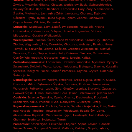
Śląskie
:
Bielsko-Biała
,
Kłobuck
,
Bieruń
,
Zawiercie
,
Lubliniec
,
Pszczyna
,
Żywiec
,
Myszków
,
Gliwice
,
Cieszyn
,
Wodzisław Śląski
,
Świętochłowice
,
Piekary Śląskie
,
Będzin
,
Racibórz
,
Tarnowskie Góry
,
Żory
,
Siemianowice
Śląskie
,
Mysłowice
,
Jastrzębie-Zdrój
,
Jaworzno
,
Chorzów
,
Dąbrowa
Górnicza
,
Tychy
,
Rybnik
,
Ruda Śląska
,
Bytom
,
Zabrze
,
Sosnowiec
,
Częstochowa
,
Mikołów
,
Katowice.
Lubuskie
:
Wschowa
,
Żary
,
Żagań
,
Świebodzin
,
Nowa Sól
,
Krosno
Odrzańskie
,
Zielona Góra
,
Sulęcin
,
Strzelce Krajeńskie
,
Słubice
,
Międzyrzecz
,
Gorzów Wielkopolski.
Wielkopolskie
:
Poznań
,
Śrem
,
Środa Wielkopolska
,
Szamotuły
,
Oborniki
,
Złotów
,
Wągrowiec
,
Piła
,
Czarnków
,
Chodzież
,
Wolsztyn
,
Rawicz
,
Nowy
Tomyśl
,
Międzychód
,
Leszno
,
Kościan
,
Grodzisk Wielkopolski
,
Gostyń
,
Września
,
Turek
,
Słupca
,
Konin
,
Koło
,
Gniezno
,
Pleszew
,
Ostrzeszów
,
Ostrów Wielkopolski
,
Krotoszyn
,
Kępno
,
Jarocin
,
Kalisz.
Zachodniopomorskie
:
Choszczno
,
Drawsko Pomorskie
,
Myślibórz
,
Pyrzyce
,
Szczecinek
,
Świdwin
,
Wałcz
,
Łobez
,
Kołobrzeg
,
Białogard
,
Sławno
,
Koszalin
,
Szczecin
,
Stargard
,
Police
,
Kamień Pomorski
,
Gryfino
,
Gryfice
,
Goleniów
,
Świnoujście.
Dolnośląskie
:
Wrocław
,
Wołów
,
Trzebnica
,
Środa Śląska
,
Strzelin
,
Oława
,
Oleśnica
,
Milicz
,
Ząbkowice Śląskie
,
Świdnica
,
Kłodzko
,
Dzierżoniów
,
Wałbrzych
,
Polkowice
,
Lubin
,
Góra
,
Głogów
,
Legnica
,
Złotoryja
,
Zgorzelec
,
Lwówek Śląski
,
Lubań
,
Kamienna Góra
,
Jawor
,
Bolesławiec
,
Jelenia Góra.
Opolskie
:
Strzelce Opolskie
,
Opole
,
Olesno
,
Krapkowice
,
Kluczbork
,
Kędzierzyn-Koźle
,
Prudnik
,
Nysa
,
Namysłów
,
Głubczyce
,
Brzeg.
Kujawsko-pomorskie
:
Tuchola
,
Świecie
,
Sępólno Krajeńskie
,
Żnin
,
Nakło
nad Notecią
,
Mogilno
,
Inowrocław
,
Włocławek
,
Radziejów
,
Lipno
,
Aleksandrów Kujawski
,
Wąbrzeźno
,
Rypin
,
Grudziądz
,
Golub-Dobrzyń
,
Chełmno
,
Brodnica
,
Bydgoszcz
,
Toruń.
Pomorskie
:
Kościerzyna
,
Człuchów
,
Chojnice
,
Sopot
,
Gdynia
,
Gdańsk
,
Sztum
,
Tczew
,
Starogard Gdański
,
Malbork
,
Kwidzyn
,
Słupsk
,
Lębork
,