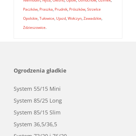
Niemodlin
,
Nysa
,
Olesno
,
Opole
,
Otmuchów
,
Ozimek
,
Paczków
,
Praszka
,
Prudnik
,
Prószków
,
Strzelce
Opolskie
,
Tułowice
,
Ujazd
,
Wołczyn
,
Zawadzkie
,
Zdzieszowice
.
Ogrodzenia gładkie
System 55/15 Mini
System 85/25 Long
System 85/15 Slim
System 36,5/36,5