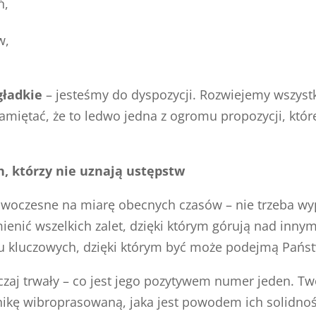
ń,
w,
gładkie
– jesteśmy do dyspozycji. Rozwiejemy wszyst
 pamiętać, że to ledwo jedna z ogromu propozycji, kt
h, którzy nie uznają ustępstw
owoczesne na miarę obecnych czasów – nie trzeba wyp
ienić wszelkich zalet, dzięki którym górują nad inn
ku kluczowych, dzięki którym być może podejmą Państ
czaj trwały – co jest jego pozytywem numer jeden. T
ikę wibroprasowaną, jaka jest powodem ich solidnoś