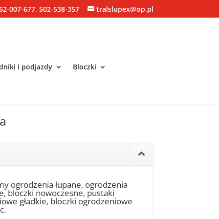
62-007-677, 502-538-357
tralslupex@op.pl
niki i podjazdy
Bloczki
ca
my ogrodzenia łupane, ogrodzenia
ne, bloczki nowoczesne, pustaki
niowe gładkie, bloczki ogrodzeniowe
c.