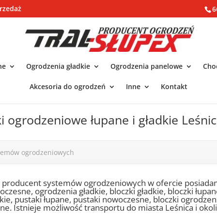
rzedaż
6
ne
Ogrodzenia gładkie
Ogrodzenia panelowe
Chod
Akcesoria do ogrodzeń
Inne
Kontakt
ki ogrodzeniowe łupane i gładkie Leśni
stemów ogrodzeniowych
o producent systemów ogrodzeniowych w ofercie posiada
czesne, ogrodzenia gładkie, bloczki gładkie, bloczki łupa
kie, pustaki łupane, pustaki nowoczesne, bloczki ogrodze
ne. Istnieje możliwość transportu do miasta Leśnica i okoli