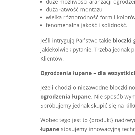
duże możliwości aranżacji ogrodze
duża łatwość montażu,
wielka różnorodność form i koloró
fenomenalna jakość i solidność.
Jeśli intrygują Państwo takie
bloczki 
jakiekolwiek pytanie. Trzeba jednak
Klientów.
Ogrodzenia łupane – dla wszystkic
Jeżeli chodzi o niezawodne bloczki n
ogrodzenia łupane
. Nie sposób wym
Spróbujemy jednak skupić się na kil
Wobec tego jest to {produkt} nadzwy
łupane
stosujemy innowacyjną techn