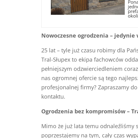
Pona
jedn
pref
okoli
Nowoczesne ogrodzenia – jedynie w
25 lat – tyle już czasu robimy dla P
Tral-Słupex to ekipa fachowców odda
pełniejszym odzwierciedleniem coraz
nas ogromnej ofercie są tego najlep
profesjonalnej firmy? Zapraszamy do 
kontaktu.
Ogrodzenia bez kompromisów – Tra
Mimo że już lata temu odnaleźliśmy 
poprzestajemy na tym, cały czas wyp