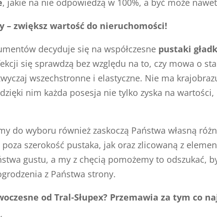
e
, jakie na nie odpowiedzą w 100%, a być może nawet
sy – zwiększ wartość do nieruchomości!
sumentów decyduje się na współczesne
pustaki gładk
fekcji się sprawdzą bez względu na to, czy mowa o s
czaj wszechstronne i elastyczne. Nie ma krajobrazu, 
ięki nim każda posesja nie tylko zyska na wartości, l
emy do wyboru również zaskoczą Państwa własną ró
 poza szerokość pustaka, jak oraz zlicowaną z elemen
stwa gustu, a my z chęcią pomożemy to odszukać, by
rodzenia z Państwa strony.
woczesne od Tral-Słupex? Przemawia za tym co na