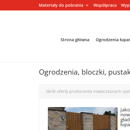
Materiały do pobrania
Współpraca
Wyp
Strona główna
Ogrodzenia łupa
Ogrodzenia, bloczki, pusta
Skrót oferty producenta nowoczesnych sy
Jak
nowo
gład
łupa