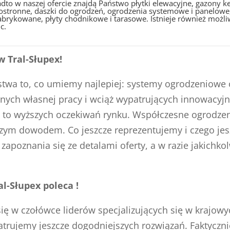
dto w naszej ofercie znajdą Państwo płytki elewacyjne, gazony
ostronne, daszki do ogrodzeń, ogrodzenia systemowe i panelowe,
abrykowane, płyty chodnikowe i tarasowe. Istnieje również możli
c.
 Tral-Słupex!
aństwa to, co umiemy najlepiej: systemy ogrodzeniowe 
nych własnej pracy i wciąż wypatrujących innowacyjny
 to wyższych oczekiwań rynku. Współczesne ogrodzen
szym dowodem. Co jeszcze reprezentujemy i czego je
zapoznania się ze detalami oferty, a w razie jakichk
l-Słupex poleca !
się w czołówce liderów specjalizujących się w krajo
atrujemy jeszcze dogodniejszych rozwiązań. Faktyczn