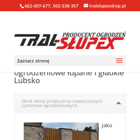
662-007-677, 502-538-357
tralslupex@op.pl
Zaznacz stronę
Ogrodzenia, bloczki, pustaki
ogrodzeniowe łupane i gładkie
Lubsko
Skrót oferty producenta nowoczesnych
systemów ogrodzeniowych
Jako