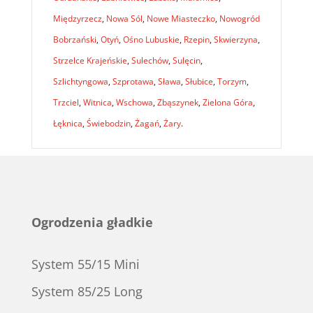
Międzyrzecz
,
Nowa Sól
,
Nowe Miasteczko
,
Nowogród
Bobrzański
,
Otyń
,
Ośno Lubuskie
,
Rzepin
,
Skwierzyna
,
Strzelce Krajeńskie
,
Sulechów
,
Sulęcin
,
Szlichtyngowa
,
Szprotawa
,
Sława
,
Słubice
,
Torzym
,
Trzciel
,
Witnica
,
Wschowa
,
Zbąszynek
,
Zielona Góra
,
Łęknica
,
Świebodzin
,
Żagań
,
Żary
.
Ogrodzenia gładkie
System 55/15 Mini
System 85/25 Long