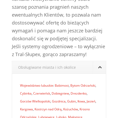
szansę poznania pragnień naszych
ewentualnych Klientów, to pozwala nam
dostosowywać ofertę do bieżących
wymagań i pomaga nam jeszcze bardziej
doskonalić się w podjętej specjalizacji.
Jeśli systemy ogrodzeniowe – to wyłącznie
z Tral-Słupex, gorąco zapraszamy!
Obsługiwane miasta i ich okolice
Województwo lubuskie
:
Babimost
,
Bytom Odrzański
,
Cybinka
,
Czerwieńsk
,
Dobiegniew
,
Drezdenko
,
Gorzów Wielkopolski
,
Gozdnica
,
Gubin
,
Iłowa
,
Jasień
,
Kargowa
,
Kostrzyn nad Odrą
,
Kożuchów
,
Krosno
Odrzańskie
,
Lubniewice
,
Lubsko
,
Małomice
,