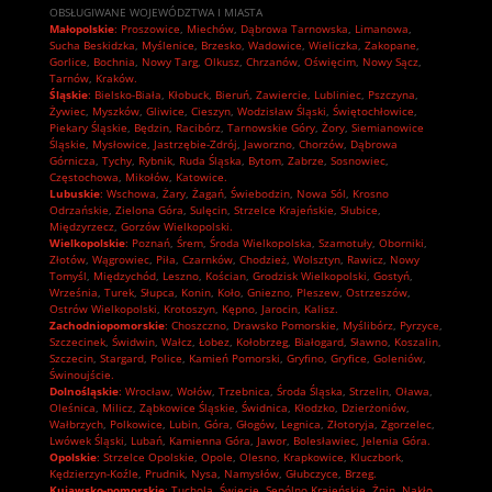
OBSŁUGIWANE WOJEWÓDZTWA I MIASTA
Małopolskie
:
Proszowice
,
Miechów
,
Dąbrowa Tarnowska
,
Limanowa
,
Sucha Beskidzka
,
Myślenice
,
Brzesko
,
Wadowice
,
Wieliczka
,
Zakopane
,
Gorlice
,
Bochnia
,
Nowy Targ
,
Olkusz
,
Chrzanów
,
Oświęcim
,
Nowy Sącz
,
Tarnów
,
Kraków.
Śląskie
:
Bielsko-Biała
,
Kłobuck
,
Bieruń
,
Zawiercie
,
Lubliniec
,
Pszczyna
,
Żywiec
,
Myszków
,
Gliwice
,
Cieszyn
,
Wodzisław Śląski
,
Świętochłowice
,
Piekary Śląskie
,
Będzin
,
Racibórz
,
Tarnowskie Góry
,
Żory
,
Siemianowice
Śląskie
,
Mysłowice
,
Jastrzębie-Zdrój
,
Jaworzno
,
Chorzów
,
Dąbrowa
Górnicza
,
Tychy
,
Rybnik
,
Ruda Śląska
,
Bytom
,
Zabrze
,
Sosnowiec
,
Częstochowa
,
Mikołów
,
Katowice.
Lubuskie
:
Wschowa
,
Żary
,
Żagań
,
Świebodzin
,
Nowa Sól
,
Krosno
Odrzańskie
,
Zielona Góra
,
Sulęcin
,
Strzelce Krajeńskie
,
Słubice
,
Międzyrzecz
,
Gorzów Wielkopolski.
Wielkopolskie
:
Poznań
,
Śrem
,
Środa Wielkopolska
,
Szamotuły
,
Oborniki
,
Złotów
,
Wągrowiec
,
Piła
,
Czarnków
,
Chodzież
,
Wolsztyn
,
Rawicz
,
Nowy
Tomyśl
,
Międzychód
,
Leszno
,
Kościan
,
Grodzisk Wielkopolski
,
Gostyń
,
Września
,
Turek
,
Słupca
,
Konin
,
Koło
,
Gniezno
,
Pleszew
,
Ostrzeszów
,
Ostrów Wielkopolski
,
Krotoszyn
,
Kępno
,
Jarocin
,
Kalisz.
Zachodniopomorskie
:
Choszczno
,
Drawsko Pomorskie
,
Myślibórz
,
Pyrzyce
,
Szczecinek
,
Świdwin
,
Wałcz
,
Łobez
,
Kołobrzeg
,
Białogard
,
Sławno
,
Koszalin
,
Szczecin
,
Stargard
,
Police
,
Kamień Pomorski
,
Gryfino
,
Gryfice
,
Goleniów
,
Świnoujście.
Dolnośląskie
:
Wrocław
,
Wołów
,
Trzebnica
,
Środa Śląska
,
Strzelin
,
Oława
,
Oleśnica
,
Milicz
,
Ząbkowice Śląskie
,
Świdnica
,
Kłodzko
,
Dzierżoniów
,
Wałbrzych
,
Polkowice
,
Lubin
,
Góra
,
Głogów
,
Legnica
,
Złotoryja
,
Zgorzelec
,
Lwówek Śląski
,
Lubań
,
Kamienna Góra
,
Jawor
,
Bolesławiec
,
Jelenia Góra.
Opolskie
:
Strzelce Opolskie
,
Opole
,
Olesno
,
Krapkowice
,
Kluczbork
,
Kędzierzyn-Koźle
,
Prudnik
,
Nysa
,
Namysłów
,
Głubczyce
,
Brzeg.
Kujawsko-pomorskie
:
Tuchola
,
Świecie
,
Sępólno Krajeńskie
,
Żnin
,
Nakło