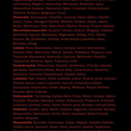
nad Notecią
,
Mogilno
,
Inowrocław
,
Włocławek
,
Radziejów
,
Lipno
,
Aleksandrów Kujawski
,
Wąbrzeźno
,
Rypin
,
Grudziądz
,
Golub-Dobrzyń
,
Chełmno
,
Brodnica
,
Bydgoszcz
,
Toruń.
Pomorskie
:
Kościerzyna
,
Człuchów
,
Chojnice
,
Sopot
,
Gdynia
,
Gdańsk
,
Sztum
,
Tczew
,
Starogard Gdański
,
Malbork
,
Kwidzyn
,
Słupsk
,
Lębork
,
Bytów
,
Wejherowo
,
Puck
,
Nowy Dwór Gdański
,
Kartuzy
,
Pruszcz Gdański.
Warmińsko-mazurskie
:
Szczytno
,
Olsztyn
,
Nidzica
,
Mrągowo
,
Lidzbark
Warmiński
,
Kętrzyn
,
Bartoszyce
,
Węgorzewo
,
Gołdap
,
Pisz
,
Olecko
,
Giżycko
,
Ełk
,
Działdowo
,
Ostróda
,
Nowe Miasto Lubawskie
,
Iława
,
Braniewo
,
Elbląg.
Łódzkie
:
Rawa Mazowiecka
,
Łowicz
,
Łęczyca
,
Kutno
,
Skierniewice
,
Zduńska Wola
,
Wieruszów
,
Wieluń
,
Sieradz
,
Poddębice
,
Pajęczno
,
Łask
,
Tomaszów Mazowiecki
,
Radomsko
,
Opoczno
,
Bełchatów
,
Piotrków
Trybunalski
,
Brzeziny
,
Zgierz
,
Pabianice
,
Łódź.
Świętokrzyskie
:
Włoszczowa
,
Staszów
,
Sandomierz
,
Pińczów
,
Opatów
,
Jędrzejów
,
Kazimierza Wielka
,
Busko-Zdrój
,
Starachowice
,
Skarżysko-
Kamienna
,
Ostrowiec Świętokrzyski
,
Końskie
,
Kielce.
Lubelskie
:
Ryki
,
Puławy
,
Opole Lubelskie
,
Łuków
,
Kraśnik
,
Janów Lubelski
,
Świdnik
,
Łęczna
,
Lublin
,
Lubartów
,
Zamość
,
Tomaszów Lubelski
,
Krasnystaw
,
Hrubieszów
,
Chełm
,
Biłgoraj
,
Włodawa
,
Radzyń Podlaski
,
Parczew
,
Biała Podlaska.
Podkarpackie
:
Tarnobrzeg
,
Stalowa Wola
,
Nisko
,
Mielec
,
Leżajsk
,
Dębica
,
Strzyżów
,
Rzeszów
,
Ropczyce
,
Łańcut
,
Kolbuszowa
,
Przeworsk
,
Przemyśl
,
Lubaczów
,
Jarosław
,
Lesko
,
Sanok
,
Krosno
,
Jasło
,
Brzozów
,
Ustrzyki Dolne.
Podlaskie
:
Suwałki
,
Sejny
,
Mońki
,
Grajewo
,
Augustów
,
Zambrów
,
Wysokie
Mazowieckie
,
Siemiatycze
,
Łomża
,
Kolno
,
Hajnówka
,
Bielsk Podlaski
,
Sokółka
,
Białystok.
Mazowieckie
:
Żyrardów
,
Sochaczew
,
Grójec
,
Węgrów
,
Sokołów Podlaski
,
Siedlce
,
Łosice
,
Garwolin
,
Sierpc
,
Płock
,
Gostynin
,
Zwoleń
,
Szydłowiec
,