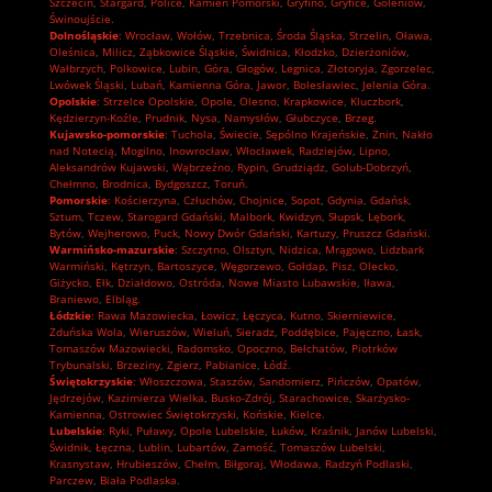
Szczecin
,
Stargard
,
Police
,
Kamień Pomorski
,
Gryfino
,
Gryfice
,
Goleniów
,
Świnoujście.
Dolnośląskie
:
Wrocław
,
Wołów
,
Trzebnica
,
Środa Śląska
,
Strzelin
,
Oława
,
Oleśnica
,
Milicz
,
Ząbkowice Śląskie
,
Świdnica
,
Kłodzko
,
Dzierżoniów
,
Wałbrzych
,
Polkowice
,
Lubin
,
Góra
,
Głogów
,
Legnica
,
Złotoryja
,
Zgorzelec
,
Lwówek Śląski
,
Lubań
,
Kamienna Góra
,
Jawor
,
Bolesławiec
,
Jelenia Góra.
Opolskie
:
Strzelce Opolskie
,
Opole
,
Olesno
,
Krapkowice
,
Kluczbork
,
Kędzierzyn-Koźle
,
Prudnik
,
Nysa
,
Namysłów
,
Głubczyce
,
Brzeg.
Kujawsko-pomorskie
:
Tuchola
,
Świecie
,
Sępólno Krajeńskie
,
Żnin
,
Nakło
nad Notecią
,
Mogilno
,
Inowrocław
,
Włocławek
,
Radziejów
,
Lipno
,
Aleksandrów Kujawski
,
Wąbrzeźno
,
Rypin
,
Grudziądz
,
Golub-Dobrzyń
,
Chełmno
,
Brodnica
,
Bydgoszcz
,
Toruń.
Pomorskie
:
Kościerzyna
,
Człuchów
,
Chojnice
,
Sopot
,
Gdynia
,
Gdańsk
,
Sztum
,
Tczew
,
Starogard Gdański
,
Malbork
,
Kwidzyn
,
Słupsk
,
Lębork
,
Bytów
,
Wejherowo
,
Puck
,
Nowy Dwór Gdański
,
Kartuzy
,
Pruszcz Gdański.
Warmińsko-mazurskie
:
Szczytno
,
Olsztyn
,
Nidzica
,
Mrągowo
,
Lidzbark
Warmiński
,
Kętrzyn
,
Bartoszyce
,
Węgorzewo
,
Gołdap
,
Pisz
,
Olecko
,
Giżycko
,
Ełk
,
Działdowo
,
Ostróda
,
Nowe Miasto Lubawskie
,
Iława
,
Braniewo
,
Elbląg.
Łódzkie
:
Rawa Mazowiecka
,
Łowicz
,
Łęczyca
,
Kutno
,
Skierniewice
,
Zduńska Wola
,
Wieruszów
,
Wieluń
,
Sieradz
,
Poddębice
,
Pajęczno
,
Łask
,
Tomaszów Mazowiecki
,
Radomsko
,
Opoczno
,
Bełchatów
,
Piotrków
Trybunalski
,
Brzeziny
,
Zgierz
,
Pabianice
,
Łódź.
Świętokrzyskie
:
Włoszczowa
,
Staszów
,
Sandomierz
,
Pińczów
,
Opatów
,
Jędrzejów
,
Kazimierza Wielka
,
Busko-Zdrój
,
Starachowice
,
Skarżysko-
Kamienna
,
Ostrowiec Świętokrzyski
,
Końskie
,
Kielce.
Lubelskie
:
Ryki
,
Puławy
,
Opole Lubelskie
,
Łuków
,
Kraśnik
,
Janów Lubelski
,
Świdnik
,
Łęczna
,
Lublin
,
Lubartów
,
Zamość
,
Tomaszów Lubelski
,
Krasnystaw
,
Hrubieszów
,
Chełm
,
Biłgoraj
,
Włodawa
,
Radzyń Podlaski
,
Parczew
,
Biała Podlaska.