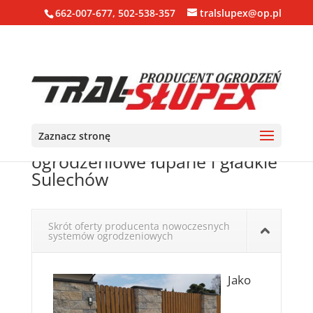
662-007-677, 502-538-357
tralslupex@op.pl
Zaznacz stronę
Ogrodzenia, bloczki, pustaki
ogrodzeniowe łupane i gładkie
Sulechów
Skrót oferty producenta nowoczesnych
systemów ogrodzeniowych
Jako