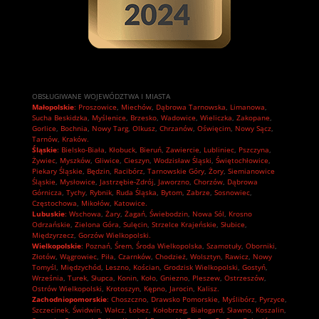
OBSŁUGIWANE WOJEWÓDZTWA I MIASTA
Małopolskie
:
Proszowice
,
Miechów
,
Dąbrowa Tarnowska
,
Limanowa
,
Sucha Beskidzka
,
Myślenice
,
Brzesko
,
Wadowice
,
Wieliczka
,
Zakopane
,
Gorlice
,
Bochnia
,
Nowy Targ
,
Olkusz
,
Chrzanów
,
Oświęcim
,
Nowy Sącz
,
Tarnów
,
Kraków.
Śląskie
:
Bielsko-Biała
,
Kłobuck
,
Bieruń
,
Zawiercie
,
Lubliniec
,
Pszczyna
,
Żywiec
,
Myszków
,
Gliwice
,
Cieszyn
,
Wodzisław Śląski
,
Świętochłowice
,
Piekary Śląskie
,
Będzin
,
Racibórz
,
Tarnowskie Góry
,
Żory
,
Siemianowice
Śląskie
,
Mysłowice
,
Jastrzębie-Zdrój
,
Jaworzno
,
Chorzów
,
Dąbrowa
Górnicza
,
Tychy
,
Rybnik
,
Ruda Śląska
,
Bytom
,
Zabrze
,
Sosnowiec
,
Częstochowa
,
Mikołów
,
Katowice.
Lubuskie
:
Wschowa
,
Żary
,
Żagań
,
Świebodzin
,
Nowa Sól
,
Krosno
Odrzańskie
,
Zielona Góra
,
Sulęcin
,
Strzelce Krajeńskie
,
Słubice
,
Międzyrzecz
,
Gorzów Wielkopolski.
Wielkopolskie
:
Poznań
,
Śrem
,
Środa Wielkopolska
,
Szamotuły
,
Oborniki
,
Złotów
,
Wągrowiec
,
Piła
,
Czarnków
,
Chodzież
,
Wolsztyn
,
Rawicz
,
Nowy
Tomyśl
,
Międzychód
,
Leszno
,
Kościan
,
Grodzisk Wielkopolski
,
Gostyń
,
Września
,
Turek
,
Słupca
,
Konin
,
Koło
,
Gniezno
,
Pleszew
,
Ostrzeszów
,
Ostrów Wielkopolski
,
Krotoszyn
,
Kępno
,
Jarocin
,
Kalisz.
Zachodniopomorskie
:
Choszczno
,
Drawsko Pomorskie
,
Myślibórz
,
Pyrzyce
,
Szczecinek
,
Świdwin
,
Wałcz
,
Łobez
,
Kołobrzeg
,
Białogard
,
Sławno
,
Koszalin
,