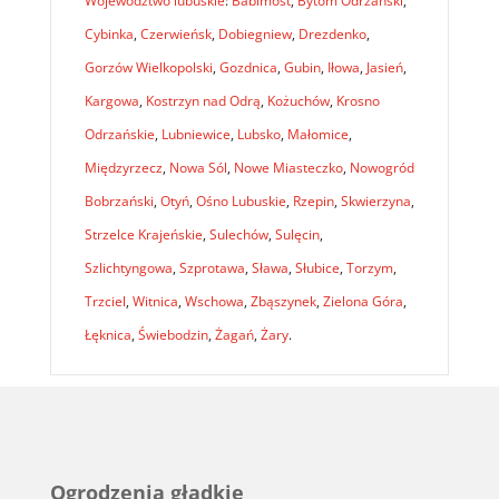
Województwo lubuskie
:
Babimost
,
Bytom Odrzański
,
Cybinka
,
Czerwieńsk
,
Dobiegniew
,
Drezdenko
,
Gorzów Wielkopolski
,
Gozdnica
,
Gubin
,
Iłowa
,
Jasień
,
Kargowa
,
Kostrzyn nad Odrą
,
Kożuchów
,
Krosno
Odrzańskie
,
Lubniewice
,
Lubsko
,
Małomice
,
Międzyrzecz
,
Nowa Sól
,
Nowe Miasteczko
,
Nowogród
Bobrzański
,
Otyń
,
Ośno Lubuskie
,
Rzepin
,
Skwierzyna
,
Strzelce Krajeńskie
,
Sulechów
,
Sulęcin
,
Szlichtyngowa
,
Szprotawa
,
Sława
,
Słubice
,
Torzym
,
Trzciel
,
Witnica
,
Wschowa
,
Zbąszynek
,
Zielona Góra
,
Łęknica
,
Świebodzin
,
Żagań
,
Żary
.
Ogrodzenia gładkie